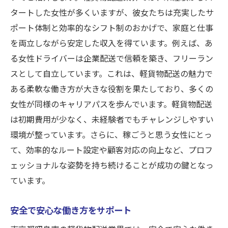
実際の業務内容とその魅力
タートした女性が多くいますが、彼女たちは充実したサ
ヘルプデスクの活用法
ポート体制と効率的なシフト制のおかげで、家庭と仕事
具体的な問い合わせ方法のガイド
を両立しながら安定した収入を得ています。例えば、あ
稼ごう！昭島市の軽貨物配送で得られる収入と
る女性ドライバーは企業配送で信頼を築き、フリーラン
魅力
スとして自立しています。これは、軽貨物配送の魅力で
収入を最大化するためのポイント
ある柔軟な働き方が大きな役割を果たしており、多くの
女性が同様のキャリアパスを歩んでいます。軽貨物配送
昭島市での平均収入とその理由
は初期費用が少なく、未経験者でもチャレンジしやすい
魅力的なインセンティブ制度
環境が整っています。さらに、稼ごうと思う女性にとっ
初心者でも安心の収入モデル
て、効率的なルート設定や顧客対応の向上など、プロフ
収入アップのためのキャリアパス
ェッショナルな姿勢を持ち続けることが成功の鍵となっ
昭島市で収入を得るための具体例
ています。
女性向け！昭島市で軽貨物配送を効率よくこな
すコツ
安全で安心な働き方をサポート
効率的な配送ルートの選び方