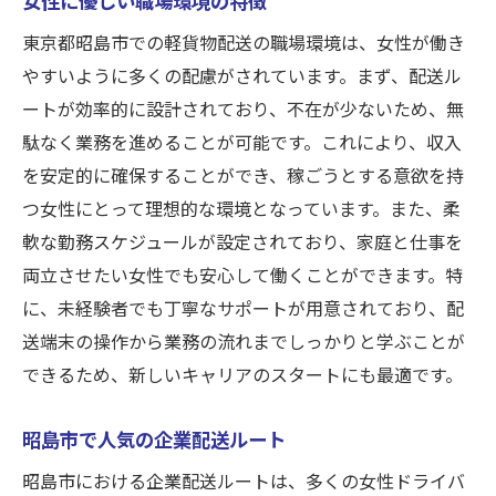
昭島市の軽貨物配送の楽しさとは
東京都昭島市での軽貨物配送の職場環境は、女性が働き
仕事と家庭の両立を実現する方法
やすいように多くの配慮がされています。まず、配送ル
ートが効率的に設計されており、不在が少ないため、無
安心して働ける勤務時間と条件
駄なく業務を進めることが可能です。これにより、収入
職場での女性交流イベントの充実
を安定的に確保することができ、稼ごうとする意欲を持
働きやすさを追求した社内制度
つ女性にとって理想的な環境となっています。また、柔
配送と運送のプロフェッショナルを目指す！昭
軟な勤務スケジュールが設定されており、家庭と仕事を
島市での稼ぎ方
両立させたい女性でも安心して働くことができます。特
効率的に稼ぐための秘訣
に、未経験者でも丁寧なサポートが用意されており、配
昭島市での高単価配送ルート
送端末の操作から業務の流れまでしっかりと学ぶことが
プロフェッショナルに求められるスキル
できるため、新しいキャリアのスタートにも最適です。
収入アップのための戦略的な配送
昭島市で人気の企業配送ルート
長期的に安定するためのキャリア設計
昭島市における企業配送ルートは、多くの女性ドライバ
成功するための時間管理術