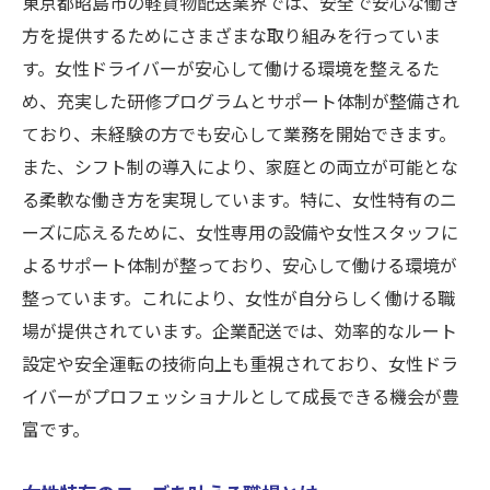
東京都昭島市の軽貨物配送業界では、安全で安心な働き
時間を無駄にしない働き方
方を提供するためにさまざまな取り組みを行っていま
昭島市特有の交通状況への対応
す。女性ドライバーが安心して働ける環境を整えるた
め、充実した研修プログラムとサポート体制が整備され
スケジュール管理の基本テクニック
ており、未経験の方でも安心して業務を開始できます。
女性におすすめの効率化ツール
また、シフト制の導入により、家庭との両立が可能とな
プロフェッショナルに必要な心構え
る柔軟な働き方を実現しています。特に、女性特有のニ
楽しい職場を作ろう！昭島市での軽貨物配送に
ーズに応えるために、女性専用の設備や女性スタッフに
興味がある方へ
よるサポート体制が整っており、安心して働ける環境が
楽しい職場文化の育て方
整っています。これにより、女性が自分らしく働ける職
新規参入者へのサポート体制
場が提供されています。企業配送では、効率的なルート
仲間と協力する喜びを体験
設定や安全運転の技術向上も重視されており、女性ドラ
イバーがプロフェッショナルとして成長できる機会が豊
職場のコミュニケーション術
富です。
昭島市で働くことの魅力
興味を持つ方へのメッセージ