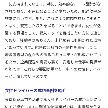
ーに支持されています。特に、効率的なルート設計がな
女性活躍中！昭島市での企業配送でプライベー
されており、不在となることが少ないため、配送効率が
トと両立する方法
非常に高いです。また、これにより時間を無駄にするこ
プライベート時間を確保するコツ
となく、安定した収入を得ることができます。女性が活
昭島市での柔軟な働き方の実現
躍する職場として、収入アップを目指したい方にも適し
家庭と仕事のバランスを取る方法
ており、経験者はもちろん、未経験者にも開かれた環境
女性ならではのライフスタイルに合う仕事
が整っています。昭島市は都市の利便性を享受しつつ、
職場でのサポート体制を活用しよう
地域密着型の温かみのあるコミュニティが形成されてい
仕事の効率化でプライベートを充実
るため、企業配送の需要も高く、安定した仕事の提供が
可能です。これらの要因が重なり、多くの女性ドライバ
昭島市で軽貨物配送を始めるメリットと問い合
ーが活躍しているのです。
わせ方法
軽貨物配送の始め方と初期準備
女性ドライバーの成功事例を紹介
昭島市の市場状況とニーズ
東京都昭島市で活躍する女性ドライバーの成功事例につ
問い合わせ前に知っておくべきこと
いてご紹介します。軽貨物配送業界では、未経験からス