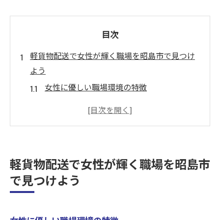
目次
軽貨物配送で女性が輝く職場を昭島市で見つけ
よう
女性に優しい職場環境の特徴
昭島市で人気の企業配送ルート
女性ドライバーの成功事例を紹介
安全で安心な働き方をサポート
女性特有のニーズを叶える職場とは
軽貨物配送で女性が輝く職場を昭島市
協力し合う仲間がいる職場の魅力
で見つけよう
昭島市での軽貨物配送が楽しい！女性も安心し
て働ける環境
女性ドライバーへのサポート体制
女性に優しい職場環境の特徴