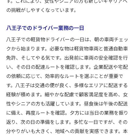
す。これにより、女性やシニアの方も新しいキャリアへ
女性やシニアが安心して働ける八王子の職場環
の挑戦がしやすくなっています。
境
職場環境の整備とその背景
八王子でのドライバー業務の一日
多様性を尊重する社風
八王子での軽貨物ドライバーの一日は、朝の車両チェッ
安心して働けるための福利厚生
クから始まります。必要な物は軽貨物車両と普通自動車
メンタルサポート体制の充実
免許、そしてやる気です。出発前に車両の安全確認を行
い、その日の配達ルートを確認します。企業配送や宅配
チームワークを重視した職場
の依頼に応じて、効率的なルートを選ぶことが重要で
安心してキャリアを積むための取り組み
す。八王子は交通の便が良く、多様なエリアに配送する
弊社HPで詳しく確認！八王子の軽貨物ドライバ
経験が積めます。細やかな配慮で顧客満足度を高め、女
ー募集情報
性やシニアの方も活躍しています。昼食後は午後の配送
募集情報の詳細と応募方法
に備え、再度ルートを確認。夕方には当日の業務を振り
最新の求人情報をチェックする方法
返り、次の日の準備をします。多忙な一日ですが、その
応募に必要な条件と書類
分やりがいも大きく、地域への貢献を実感できます。本