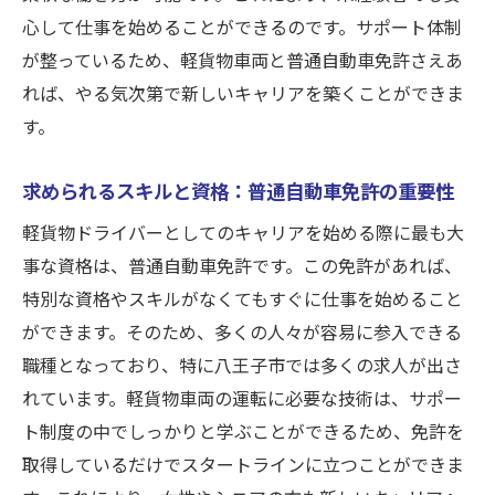
心して仕事を始めることができるのです。サポート体制
需要が高まる理由とビジネスチャンス
が整っているため、軽貨物車両と普通自動車免許さえあ
効率的な配送ルートの組み方
れば、やる気次第で新しいキャリアを築くことができま
顧客満足度を高めるためのポイント
す。
トラブル対応の心得
配送業務で成長するためのヒント
求められるスキルと資格：普通自動車免許の重要性
やる気があれば安心！未経験者でも始められる
軽貨物ドライバーとしてのキャリアを始める際に最も大
八王子のドライバー業務
事な資格は、普通自動車免許です。この免許があれば、
未経験者歓迎の理由とサポート内容
特別な資格やスキルがなくてもすぐに仕事を始めること
成長を支える研修制度
ができます。そのため、多くの人々が容易に参入できる
職種となっており、特に八王子市では多くの求人が出さ
やる気を活かすための職場環境
れています。軽貨物車両の運転に必要な技術は、サポー
コミュニケーションスキルの重要性
ト制度の中でしっかりと学ぶことができるため、免許を
失敗を恐れないチャレンジ精神
取得しているだけでスタートラインに立つことができま
未経験からプロドライバーへ成長する道