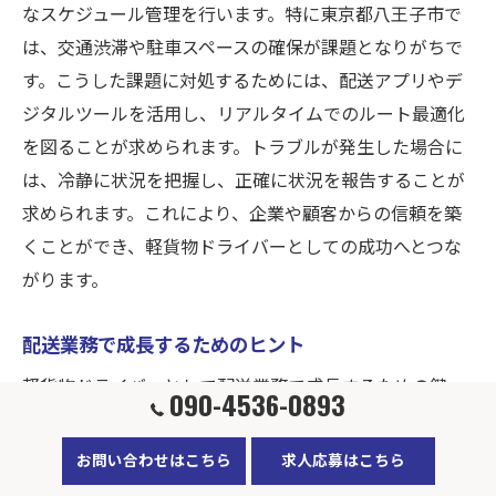
なスケジュール管理を行います。特に東京都八王子市で
は、交通渋滞や駐車スペースの確保が課題となりがちで
す。こうした課題に対処するためには、配送アプリやデ
ジタルツールを活用し、リアルタイムでのルート最適化
を図ることが求められます。トラブルが発生した場合に
は、冷静に状況を把握し、正確に状況を報告することが
求められます。これにより、企業や顧客からの信頼を築
くことができ、軽貨物ドライバーとしての成功へとつな
がります。
配送業務で成長するためのヒント
軽貨物ドライバーとして配送業務で成長するための鍵
090-4536-0893
は、効率的なルート設定と顧客対応にあります。東京都
八王子市では、未経験者でも安心して始められる新人教
お問い合わせはこちら
求人応募はこちら
育プログラムが用意されており、必要なスキルを習得す