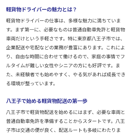
い働き方
軽貨物ドライバーの魅力とは？
女性ドライバーが活躍できる理由
軽貨物ドライバーの仕事は、多様な魅力に満ちていま
柔軟なシフト制でライフスタイルに合わせ
す。まず第一に、必要なものは普通自動車免許と軽貨物
た働き方を
車両だけという手軽さです。特に東京都八王子市では、
女性に優しい職場環境の特徴
企業配送や宅配などの業務が豊富にあります。これによ
り、自由な時間に合わせて働けるので、家庭の事情でフ
研修制度で自信を持ってスタート
ルタイムが難しい女性やシニアの方にも好評です。ま
女性が安心して働けるサポート体制
た、未経験者でも始めやすく、やる気があれば成長でき
高収入も可能！努力次第で広がる未来
る環境が整っています。
シニアも活躍できる八王子の軽貨物ドライバー
の魅力
八王子で始める軽貨物配送の第一歩
シニア歓迎の理由とその背景
八王子市で軽貨物配送を始めるにはまず、必要な車両と
経験を活かして新しいキャリアを
普通自動車免許を準備することからスタートです。八王
シニア向けの特別なサポート制度
子市は交通の便が良く、配送ルートも多岐にわたりま