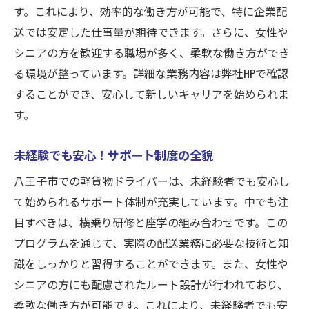
健康と仕事の両立を考えた働き方
す。これにより、効率的な働き方が可能で、特に企業配
シニアドライバーが求められる理由
送では安定した仕事量が期待できます。さらに、女性や
シニアの方を歓迎する職場が多く、柔軟な働き方ができ
長く働ける安心の職場環境
る環境が整っています。詳細な業務内容は弊社HPで確認
軽貨物車両と普通自動車免許があれば八王子で
することができ、安心して新しいキャリアを始められま
働ける
す。
必要な車両と資格の詳細解説
車両購入についてのサポート
未経験でも安心！サポート制度の全貌
免許取得に向けたアドバイス
八王子市での軽貨物ドライバーは、未経験者でも安心し
働き始めるための基本ステップ
て始められるサポート体制が充実しています。中でも注
車両メンテナンスのポイント
目すべきは、横乗り研修と座学の組み合わせです。この
免許更新と仕事の関係
プログラムを通じて、実際の配送業務に必要な技術と知
八王子での企業配送と宅配のチャンスを掴むた
識をしっかりと習得することができます。また、女性や
めに必要なもの
シニアの方にも配慮されたルート設計が行われており、
柔軟な働き方が可能です。これにより、未経験者でも安
企業配送と宅配の違いと特徴