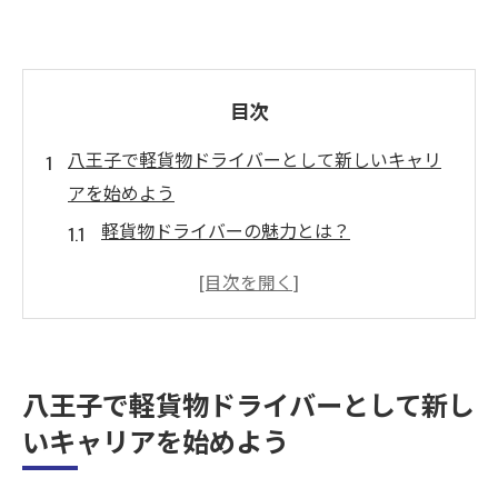
目次
八王子で軽貨物ドライバーとして新しいキャリ
アを始めよう
軽貨物ドライバーの魅力とは？
八王子で始める軽貨物配送の第一歩
未経験でも安心！サポート制度の全貌
求められるスキルと資格：普通自動車免許
の重要性
八王子で軽貨物ドライバーとして新し
八王子でのドライバー業務の一日
いキャリアを始めよう
地域密着型の仕事で得られるやりがい
女性歓迎！軽貨物車両を使った八王子での新し