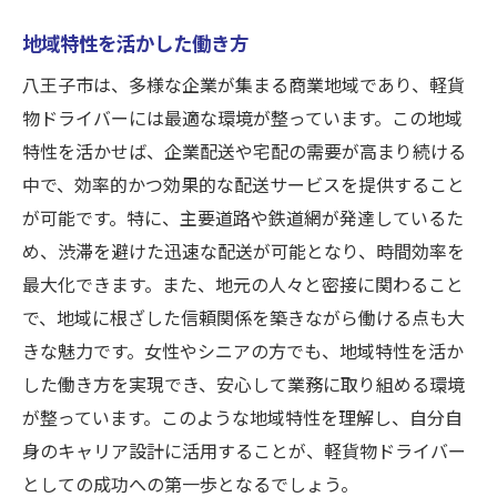
女性が安心して働ける理由
地域特性を活かした働き方
シニア歓迎！八王子での軽貨物配送の可能性
八王子市は、多様な企業が集まる商業地域であり、軽貨
シニア世代が求められる理由
物ドライバーには最適な環境が整っています。この地域
柔軟な働き方で健康維持
特性を活かせば、企業配送や宅配の需要が高まり続ける
経験が活かせる職場環境
中で、効率的かつ効果的な配送サービスを提供すること
シニア向けのサポート制度
が可能です。特に、主要道路や鉄道網が発達しているた
高齢者が安心して働ける環境
め、渋滞を避けた迅速な配送が可能となり、時間効率を
趣味と仕事の両立が可能
最大化できます。また、地元の人々と密接に関わること
で、地域に根ざした信頼関係を築きながら働ける点も大
企業配送と宅配で安定収入！軽貨物ドライバー
きな魅力です。女性やシニアの方でも、地域特性を活か
の働き方
した働き方を実現でき、安心して業務に取り組める環境
企業配送の重要性と安定性
が整っています。このような地域特性を理解し、自分自
宅配業務での収入のバランス
身のキャリア設計に活用することが、軽貨物ドライバー
多様な配送ルートの選択肢
としての成功への第一歩となるでしょう。