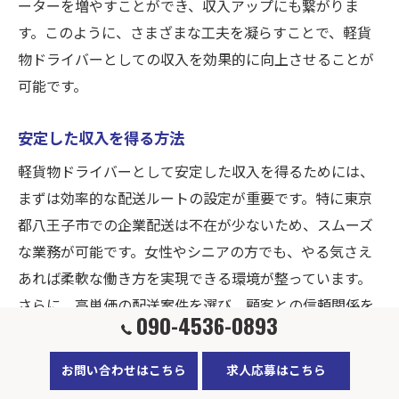
ーターを増やすことができ、収入アップにも繋がりま
す。このように、さまざまな工夫を凝らすことで、軽貨
物ドライバーとしての収入を効果的に向上させることが
可能です。
安定した収入を得る方法
軽貨物ドライバーとして安定した収入を得るためには、
まずは効率的な配送ルートの設定が重要です。特に東京
都八王子市での企業配送は不在が少ないため、スムーズ
な業務が可能です。女性やシニアの方でも、やる気さえ
あれば柔軟な働き方を実現できる環境が整っています。
さらに、高単価の配送案件を選び、顧客との信頼関係を
090-4536-0893
築くことで、安定した収入を確保することができます。
詳細は弊社HPをご確認ください。
お問い合わせはこちら
求人応募はこちら