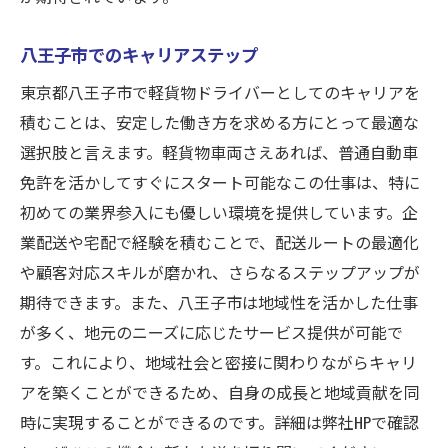
やる気を維持する秘訣
八王子市でのキャリアステップ
目標設定と達成のプロセス
東京都八王子市で軽貨物ドライバーとしてのキャリアを
モチベーションを高める方法
積むことは、安定した働き方を求める方にとって最適な
成功を引き寄せる習慣作り
選択肢と言えます。軽貨物車両さえあれば、普通自動車
成長を促す学びの場
免許を活かしてすぐにスタート可能なこの仕事は、特に
お仕事詳細は弊社HPで確認！八王子で新たな挑
初めての業界参入にも優しい環境を提供しています。企
戦を
業配送や宅配で経験を積むことで、配送ルートの最適化
求人情報のチェックポイント
や顧客対応スキルが磨かれ、さらなるステップアップが
応募前に確認すべきこと
期待できます。また、八王子市は地域性を活かした仕事
自分に合った求人を見つける方法
が多く、地元のニーズに応じたサービス提供が可能で
す。これにより、地域社会と密接に関わりながらキャリ
応募プロセスをスムーズに進めるには
アを築くことができるため、自身の成長と地域貢献を同
問い合わせ先と相談窓口の活用法
時に実現することができるのです。詳細は弊社HPで確認
八王子市での求人情報を詳しく知る