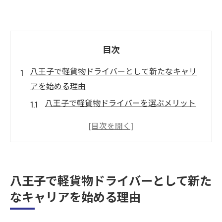
目次
八王子で軽貨物ドライバーとして新たなキャリ
アを始める理由
八王子で軽貨物ドライバーを選ぶメリット
地域特性を活かした働き方
軽貨物ドライバーの需要の高まり
八王子市でのキャリアステップ
安定した仕事環境の提供
八王子で軽貨物ドライバーとして新た
地域密着型の配送サービス
なキャリアを始める理由
普通自動車免許で始める軽貨物ドライバーの魅
力