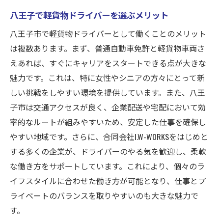
免許があればすぐに始められる理由
八王子で軽貨物ドライバーを選ぶメリット
初心者でも安心のサポート体制
八王子市で軽貨物ドライバーとして働くことのメリット
免許を活かした新しいキャリアパス
は複数あります。まず、普通自動車免許と軽貨物車両さ
えあれば、すぐにキャリアをスタートできる点が大きな
軽貨物車両の運転のしやすさ
魅力です。これは、特に女性やシニアの方々にとって新
経験を積むことで広がる可能性
しい挑戦をしやすい環境を提供しています。また、八王
普通自動車免許を持つことの利点
子市は交通アクセスが良く、企業配送や宅配において効
女性歓迎！軽貨物ドライバーで活躍するための
率的なルートが組みやすいため、安定した仕事を確保し
ポイント
やすい地域です。さらに、合同会社I.W-WORKSをはじめと
女性が働きやすい職場環境
する多くの企業が、ドライバーのやる気を歓迎し、柔軟
時間の柔軟性を活かした働き方
な働き方をサポートしています。これにより、個々のラ
女性特有の強みを活かす方法
イフスタイルに合わせた働き方が可能となり、仕事とプ
女性が活躍するためのサポート
ライベートのバランスを取りやすいのも大きな魅力で
す。
キャリアアップのためのヒント