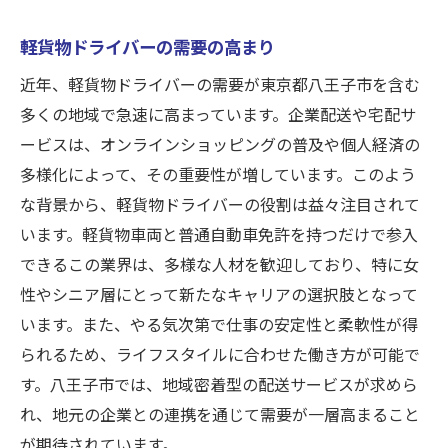
収入アップのための工夫
安定した収入を得る方法
軽貨物ドライバーの需要の高まり
企業配送と宅配の違い
近年、軽貨物ドライバーの需要が東京都八王子市を含む
軽貨物車両があればすぐに始められるドライバ
多くの地域で急速に高まっています。企業配送や宅配サ
ーの仕事
ービスは、オンラインショッピングの普及や個人経済の
必要なものは軽貨物車両だけ
多様化によって、その重要性が増しています。このよう
な背景から、軽貨物ドライバーの役割は益々注目されて
車両購入と運用のポイント
います。軽貨物車両と普通自動車免許を持つだけで参入
スタートアップコストを抑える方法
できるこの業界は、多様な人材を歓迎しており、特に女
リースやレンタルの活用法
性やシニア層にとって新たなキャリアの選択肢となって
車両管理の基本知識
います。また、やる気次第で仕事の安定性と柔軟性が得
車両準備から始める第一歩
られるため、ライフスタイルに合わせた働き方が可能で
やる気が鍵！軽貨物ドライバーで成功するため
す。八王子市では、地域密着型の配送サービスが求めら
のステップ
れ、地元の企業との連携を通じて需要が一層高まること
成功するためのマインドセット
が期待されています。