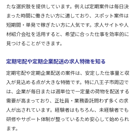
軽貨物ドライバー求人ならではの働き方の
たな選択肢を提供しています。例えば定期案件は毎日決
柔軟性
まった時間に働きたい方に適しており、スポット案件は
短期間・単発で稼ぎたい方に人気です。求人サイトや人
定期宅配やスポット案件の両立メリットを
材紹介会社を活用すると、希望に合った仕事を効率的に
解説
見つけることができます。
様々な案件から自分に合う働き方を見つけ
る方法
定期宅配や定期企業配送の求人特徴を知る
ヒアリングを活用した最適案件の選び方
定期宅配や定期企業配送の案件は、安定した仕事量と収
ご希望の案件をご案内する安心サポート体
入が見込める点が大きな特徴です。特に八王子市周辺で
制
は、企業が毎日または週単位で一定量の荷物を配送する
ヒアリングで見つかる希望案件のご案内
需要が高まっており、正社員・業務委託問わず多くの求
ヒアリングで希望に合う軽貨物求人が見つ
人が出されています。経験者はもちろん、未経験者でも
かる理由
研修やサポート体制が整っているため安心して始められ
定期宅配や企業配送案件のマッチング手法
ます。
を紹介