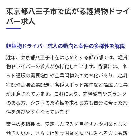
方
東京都八王子市で広がる軽貨物ドライ
ヒアリングで最適な求人を見つけるポイン
バー求人
ト
定期宅配や企業配送の自由な案件選び方
定期宅配求人で理想の働き方を実現するコ
軽貨物ドライバー求人の動向と案件の多様性を解説
ツ
近年、東京都八王子市をはじめとする都市部では、軽貨
定期企業配送案件の魅力と選び方のポイン
物ドライバーの求人が多様化しています。背景には、ネ
ト
ット通販の需要増加や企業間物流の効率化があり、定期
軽貨物ドライバー求人の自由な選択肢とは
宅配や定期企業配送、各種スポット案件など幅広い仕事
各種スポット案件をうまく組み合わせる方
が用意されています。これにより、未経験者やブランク
法
のある方、シフトの柔軟性を求める方も自分に合った案
件を選びやすくなっています。
ヒアリングで希望条件を最大限反映する秘
訣
案件の多様性は、安定した収入を目指す方や副業として
働き方を選べる軽貨物求人の魅力とは
働きたい方、さらには独立開業を視野に入れる方にも新