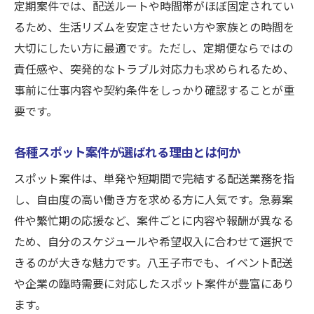
定期案件では、配送ルートや時間帯がほぼ固定されてい
各種スポット案件を提案するプロの視点と
るため、生活リズムを安定させたい方や家族との時間を
は
大切にしたい方に最適です。ただし、定期便ならではの
様々な案件をご案内するステップと流れ
責任感や、突発的なトラブル対応力も求められるため、
ご希望条件を最大限に反映させるためのヒ
事前に仕事内容や契約条件をしっかり確認することが重
ント
要です。
様々なスポット案件で収入アップを狙う方法
各種スポット案件が選ばれる理由とは何か
スポット案件で収入アップする軽貨物求人
の選び方
スポット案件は、単発や短期間で完結する配送業務を指
定期宅配とスポット案件の組み合わせ活用
し、自由度の高い働き方を求める方に人気です。急募案
法
件や繁忙期の応援など、案件ごとに内容や報酬が異なる
ため、自分のスケジュールや希望収入に合わせて選択で
各種スポット案件がドライバーに人気の理
きるのが大きな魅力です。八王子市でも、イベント配送
由
や企業の臨時需要に対応したスポット案件が豊富にあり
ヒアリングで収入目標に合う案件をご案内
ます。
ご希望案件の選定が収入安定化に繋がる理