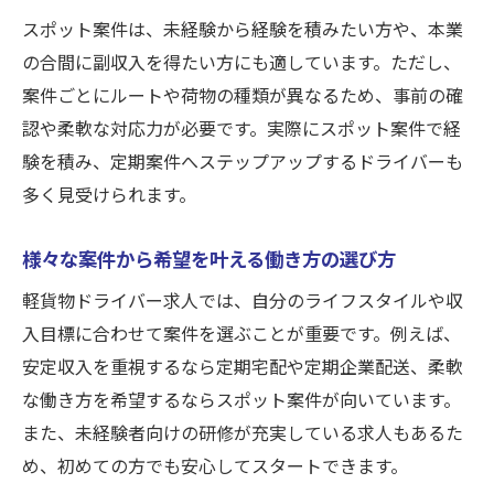
スポット案件は、未経験から経験を積みたい方や、本業
由
の合間に副収入を得たい方にも適しています。ただし、
未経験から始める定期配送の求人ポイント
案件ごとにルートや荷物の種類が異なるため、事前の確
未経験者向け軽貨物ドライバー求人の特徴
認や柔軟な対応力が必要です。実際にスポット案件で経
定期宅配で安心して始められるポイント
験を積み、定期案件へステップアップするドライバーも
定期企業配送案件の未経験歓迎の理由を解
多く見受けられます。
説
ヒアリングを通じて未経験者に最適な案件
様々な案件から希望を叶える働き方の選び方
案内
軽貨物ドライバー求人では、自分のライフスタイルや収
ご希望の案件をご案内する充実サポート内
入目標に合わせて案件を選ぶことが重要です。例えば、
容
安定収入を重視するなら定期宅配や定期企業配送、柔軟
な働き方を希望するならスポット案件が向いています。
また、未経験者向けの研修が充実している求人もあるた
め、初めての方でも安心してスタートできます。