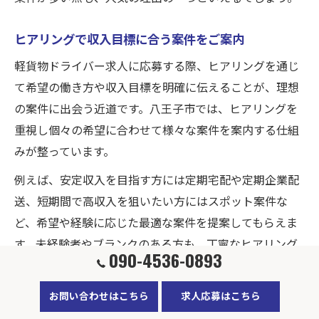
ヒアリングで収入目標に合う案件をご案内
軽貨物ドライバー求人に応募する際、ヒアリングを通じ
て希望の働き方や収入目標を明確に伝えることが、理想
の案件に出会う近道です。八王子市では、ヒアリングを
重視し個々の希望に合わせて様々な案件を案内する仕組
みが整っています。
例えば、安定収入を目指す方には定期宅配や定期企業配
送、短期間で高収入を狙いたい方にはスポット案件な
ど、希望や経験に応じた最適な案件を提案してもらえま
す。未経験者やブランクのある方も、丁寧なヒアリング
090-4536-0893
で不安点や疑問を解消しながらスタートできます。
ヒアリング時には、勤務可能な曜日・時間帯、希望月
お問い合わせはこちら
求人応募はこちら
収、通勤可能エリアなど具体的な条件を伝えることが重