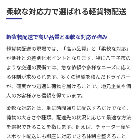
長距離も安心の高品質運送サービス解説
柔軟な対応力で選ばれる軽貨物配送
長距離運送を支える軽貨物配送の高い品質
柔軟な対応で実現する安心の長距離配送
軽貨物配送で高い品質と柔軟な対応が強み
お任せ下さいの理由と高品質サービス紹介
軽貨物配送の現場では、「高い品質」と「柔軟な対応」
中距離運送でも差が出る柔軟な配送力
が他社との差別化ポイントとなります。特に八王子市の
高い品質を維持する長距離運送の秘訣
ような交通の要衝では、急な依頼や多様なニーズに応え
高い品質を叶える軽貨物運送の秘訣とは
る体制が求められます。多くの経験を積んだドライバー
高い品質を実現する軽貨物運送の工夫点
が、確実かつ迅速に荷物を届けることで、地元企業や個
柔軟な対応で品質向上を追求する秘訣
人のお客様から信頼を得ています。
長距離中距離で求められる高品質運送力
柔軟な対応とは、単に時間通りに配送するだけでなく、
お任せ下さいが信頼される理由を解説
荷物の大きさや種類、配達先の状況に応じて最適な方法
軽貨物配送で品質を保つポイントと方法
を選択できることを指します。例えば、チャーター便や
収入アップを目指すなら軽貨物配送がおすすめ
スポット配送にも即座に対応できる体制を整えること