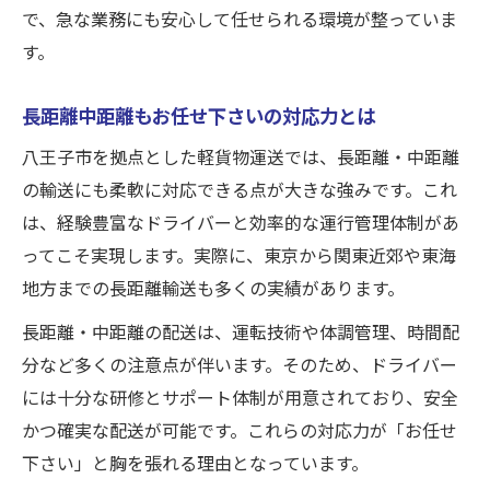
軽貨物配送で収入アップを実現する戦略
で、急な業務にも安心して任せられる環境が整っていま
す。
高い品質と柔軟な対応が収入増の鍵に
長距離中距離案件で稼ぐコツと工夫
長距離中距離もお任せ下さいの対応力とは
お任せ下さいが収入アップに繋がる理由
八王子市を拠点とした軽貨物運送では、長距離・中距離
運送業で安定収入を得るためのポイント
の輸送にも柔軟に対応できる点が大きな強みです。これ
中距離配送に強い運送の柔軟性とは何か
は、経験豊富なドライバーと効率的な運行管理体制があ
中距離配送に最適な軽貨物運送の対応力
ってこそ実現します。実際に、東京から関東近郊や東海
柔軟な対応で差がつく中距離配送の強み
地方までの長距離輸送も多くの実績があります。
高い品質を保つ中距離運送のポイント
長距離・中距離の配送は、運転技術や体調管理、時間配
お任せ下さいの精神が中距離で活きる理由
分など多くの注意点が伴います。そのため、ドライバー
中距離運送でも選ばれる柔軟な配送力
には十分な研修とサポート体制が用意されており、安全
経験者が語る軽貨物運送の魅力と効率化
かつ確実な配送が可能です。これらの対応力が「お任せ
経験者直伝の高い品質と柔軟な対応術
下さい」と胸を張れる理由となっています。