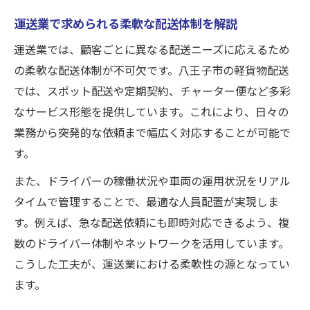
効率化を実現する軽貨物配送の工夫点
運送業で求められる柔軟な配送体制を解説
長距離中距離で活きる運送のノウハウ
運送業では、顧客ごとに異なる配送ニーズに応えるため
お任せ下さいを支える経験者の知恵
の柔軟な配送体制が不可欠です。八王子市の軽貨物配送
高品質な運送現場の裏側と魅力を紹介
では、スポット配送や定期契約、チャーター便など多彩
なサービス形態を提供しています。これにより、日々の
業務から突発的な依頼まで幅広く対応することが可能で
す。
また、ドライバーの稼働状況や車両の運用状況をリアル
タイムで管理することで、最適な人員配置が実現しま
す。例えば、急な配送依頼にも即時対応できるよう、複
数のドライバー体制やネットワークを活用しています。
こうした工夫が、運送業における柔軟性の源となってい
ます。