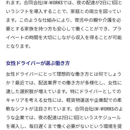
れます。合同会社I.W-WORKSでは、夜の配達が2日に1回と
いうシフトを導入することで、家庭との両立を図ってい
ます。このような仕組みにより、育児中の親や介護を必
要とする家族を持つ方も安心して働くことができ、プラ
イベートの時間を大切にしながら収入を得ることが可能
となります。
女性ドライバーが選ぶ働き方
女性ドライバーにとって理想的な働き方とは何でしょう
か？最近では、配送業界での働き方が多様化し、女性に
適した選択肢が増えています。特にドライバーとしての
キャリアを考える女性には、軽貨物運送や企業配での柔
軟なシフトが注目されています。合同会社I.W-WORKSのよ
うな企業では、夜の配達は2日に1回というスケジュール
を導入し、毎日遅くまで働く必要がないという環境を提