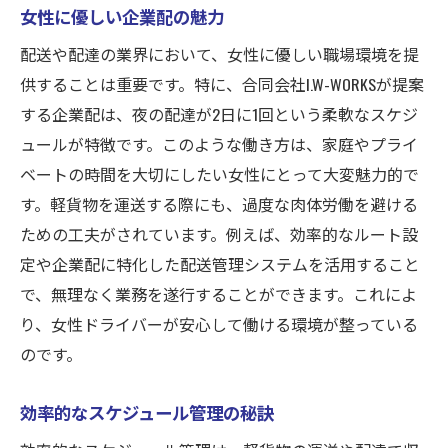
女性に優しい企業配の魅力
配送や配達の業界において、女性に優しい職場環境を提
供することは重要です。特に、合同会社I.W-WORKSが提案
する企業配は、夜の配達が2日に1回という柔軟なスケジ
ュールが特徴です。このような働き方は、家庭やプライ
ベートの時間を大切にしたい女性にとって大変魅力的で
す。軽貨物を運送する際にも、過度な肉体労働を避ける
ための工夫がされています。例えば、効率的なルート設
定や企業配に特化した配送管理システムを活用すること
で、無理なく業務を遂行することができます。これによ
り、女性ドライバーが安心して働ける環境が整っている
のです。
効率的なスケジュール管理の秘訣