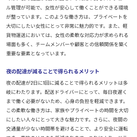
女性に優しい企業配の魅力
ル管理が可能で、女性が安心して働くことができる環境
効率的なスケジュール管理の秘訣
が整っています。このような働き方は、プライベートを
企業が提供するサポート内容
大切にしたい女性にとって非常に魅力的です。また、軽
女性ドライバーが選ぶ理由
貨物運送においては、女性の柔軟な対応力が求められる
夜の配達は2日に1回！女性に優しい運送業界の
場面も多く、チームメンバーや顧客との信頼関係を築く
新風
重要な要素となっています。
夜の配達が少ないと感じるメリット
夜の配達が減ることで得られるメリット
女性に優しい運送業界の変革
夜の配達が2日に1回に減ることで得られるメリットは多
新たなスケジュールで得られる安定
岐にわたります。配送ドライバーにとって、毎日夜遅く
業界全体で推進する働き方改革
まで働く必要がないため、心身の負担を軽減できます。
女性ドライバーが安心して働ける環境
この柔軟な働き方は、家族やプライベートの時間を大切
運送業界に吹き込む新しい風
にしたい人々にとって大きな魅力です。さらに、夜間の
ドライバーとしての挑戦！配送業界で見つける
交通量が少ない時間帯を避けることで、より安全に運転
新しい自分