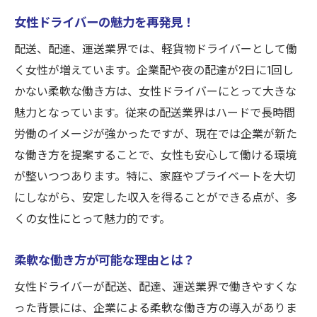
夜の配達が2日に1回のメリット
女性ドライバーの魅力を再発見！
女性ドライバーに優しい勤務時間とは
配送、配達、運送業界では、軽貨物ドライバーとして働
家族との時間を大切にできる理由
く女性が増えています。企業配や夜の配達が2日に1回し
かない柔軟な働き方は、女性ドライバーにとって大きな
新しいスケジュールで生まれる自由
魅力となっています。従来の配送業界はハードで長時間
女性に最適な配達業務の実態
労働のイメージが強かったですが、現在では企業が新た
柔軟なスケジュールで得られる満足度
な働き方を提案することで、女性も安心して働ける環境
運送の新しいスタイル！家庭と両立できる配送
が整いつつあります。特に、家庭やプライベートを大切
の仕事
にしながら、安定した収入を得ることができる点が、多
家庭と仕事を両立させる方法
くの女性にとって魅力的です。
女性ドライバーが選ぶ働き方
効率良く働くためのヒント
柔軟な働き方が可能な理由とは？
企業のサポート体制の充実
女性ドライバーが配送、配達、運送業界で働きやすくな
女性が安心して働ける環境作り
った背景には、企業による柔軟な働き方の導入がありま