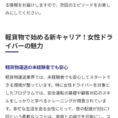
る情報をお届けしますので、次回のエピソードをお楽し
みにしてください。
軽貨物で始める新キャリア！女性ドラ
イバーの魅力
軽貨物運送の未経験者でも安心
軽貨物運送業界では、未経験者でも安心してスタートで
きる環境が整っています。特に女性ドライバーを対象と
したプログラムでは、安全運転の基礎や顧客対応のスキ
ルをしっかりと学べるトレーニングが用意されていま
す。多忙な生活を送る女性にとって、夜の配達が2日に1
回という柔軟なシフトは、家庭との両立を可能にし、ス