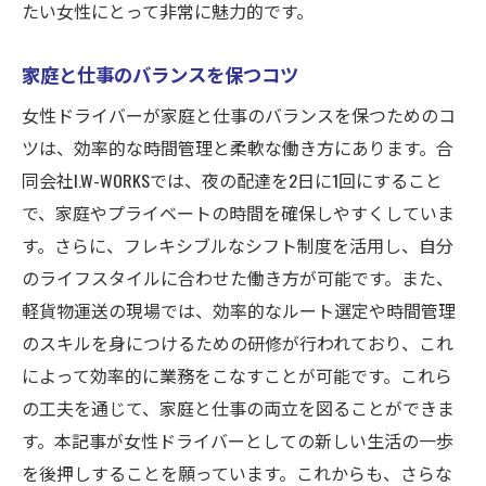
たい女性にとって非常に魅力的です。
家庭と仕事のバランスを保つコツ
女性ドライバーが家庭と仕事のバランスを保つためのコ
ツは、効率的な時間管理と柔軟な働き方にあります。合
同会社I.W-WORKSでは、夜の配達を2日に1回にすること
で、家庭やプライベートの時間を確保しやすくしていま
す。さらに、フレキシブルなシフト制度を活用し、自分
のライフスタイルに合わせた働き方が可能です。また、
軽貨物運送の現場では、効率的なルート選定や時間管理
のスキルを身につけるための研修が行われており、これ
によって効率的に業務をこなすことが可能です。これら
の工夫を通じて、家庭と仕事の両立を図ることができま
す。本記事が女性ドライバーとしての新しい生活の一歩
を後押しすることを願っています。これからも、さらな