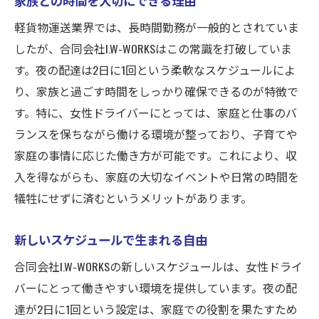
軽貨物運送業界では、長時間勤務が一般的とされていま
したが、合同会社I.W-WORKSはこの常識を打破していま
す。夜の配達は2日に1回という柔軟なスケジュールによ
り、家族と過ごす時間をしっかり確保できるのが特徴で
す。特に、女性ドライバーにとっては、家庭と仕事のバ
ランスを保ちながら働ける環境が整っており、子育てや
家庭の事情に応じた働き方が可能です。これにより、収
入を得ながらも、家庭の大切なイベントや日常の時間を
犠牲にせずに済むというメリットがあります。
新しいスケジュールで生まれる自由
合同会社I.W-WORKSの新しいスケジュールは、女性ドライ
バーにとって働きやすい環境を提供しています。夜の配
達が2日に1回という設定は、家庭での役割を果たすため