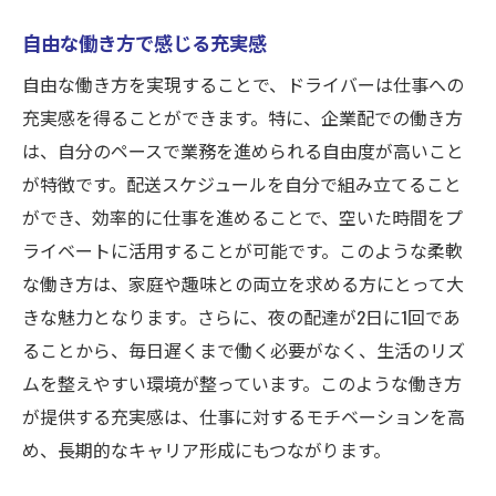
自由な働き方で感じる充実感
自由な働き方を実現することで、ドライバーは仕事への
充実感を得ることができます。特に、企業配での働き方
は、自分のペースで業務を進められる自由度が高いこと
が特徴です。配送スケジュールを自分で組み立てること
ができ、効率的に仕事を進めることで、空いた時間をプ
ライベートに活用することが可能です。このような柔軟
な働き方は、家庭や趣味との両立を求める方にとって大
きな魅力となります。さらに、夜の配達が2日に1回であ
ることから、毎日遅くまで働く必要がなく、生活のリズ
ムを整えやすい環境が整っています。このような働き方
が提供する充実感は、仕事に対するモチベーションを高
め、長期的なキャリア形成にもつながります。