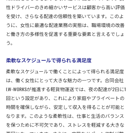
性ドライバーのきめ細かいサービスは顧客から高い評価
を受け、さらなる配達の信頼性を築いています。このよ
うに、女性に最適な配達業務の実態は、職場環境の改善
と働き方の多様性を促進する重要な要素と言えるでしょ
う。
柔軟なスケジュールで得られる満足度
柔軟なスケジュールで働くことによって得られる満足度
は、働く女性にとって大きな魅力の一つです。合同会社
I.W-WORKSが推進する軽貨物運送では、夜の配達が2日に1
回という設定があり、これにより家庭やプライベートの
時間を確保しながら、安定して収入を得ることが可能と
なります。このような柔軟性は、仕事と生活のバランス
を保つために不可欠であり、ストレスを軽減する大きな