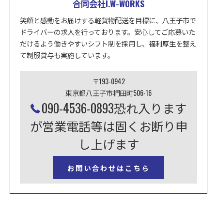
合同会社I.W-WORKS
笑顔と感動をお届けする軽貨物配送を目標に、八王子市で
ドライバーの求人を行っております。安心してご応募いた
だけるよう働きやすいシフト制を採用し、福利厚生を整え
て制服貸与も実施しています。
〒193-0942
東京都八王子市椚田町506-16
090-4536-0893恐れ入ります
が営業電話等は固くお断り申
し上げます
お問い合わせはこちら