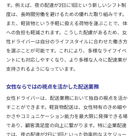
す。例えば、夜の配達が2日に1回という新しいシフト制
家庭と仕事のバランスを保つコツ
度は、長時間労働を避けるための優れた取り組みです。
軽貨物で始める新キャリア！女性ドライバーの
また、軽貨物という手軽に扱える荷物を運ぶことで、体
魅力
への負担も軽減されます。こうした配慮があるため、女
軽貨物運送の未経験者でも安心
性ドライバーは自分のライフスタイルに合わせた働き方
女性ドライバーが活躍できる理由
を選ぶことが可能です。これにより、多様なライフイベ
新しいキャリアを考える女性に
ントにも対応しやすくなり、より多様な人々に配達業が
軽貨物運送の魅力と可能性
支持されるようになっています。
女性ならではの視点を活かす仕事
女性ならではの視点を活かした配送業務
キャリアアップのチャンスをつかむ
企業配で実現する効率と自由！女性向け配送の
女性ドライバーは、配送業務において独自の視点を活か
働き方
すことができます。軽貨物配送は、女性特有のきめ細や
かさやコミュニケーション能力を最大限に発揮できる場
企業配で得られる効率性とは？
であり、顧客満足度の向上に繋がります。特に企業配達
自由な働き方で感じる充実感
では、夜の配達が2日に1回といった効率的なスケジュー