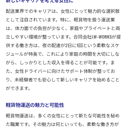
配送業界でのキャリアは、女性にとって魅力的な選択肢
として注目されています。特に、軽貨物を扱う運送業
は、体力面での負担が少なく、家庭やプライベートと両
立しやすい環境が整っています。合同会社I.W-WORKSが提
供する働き方は、夜の配達が2日に1回という柔軟なスケ
ジュールが特長で、これにより家庭の時間を大切にしな
がら、しっかりとした収入を得ることが可能です。ま
た、女性ドライバーに向けたサポート体制が整ってお
り、未経験者でも安心して新しいキャリアを始めること
ができます。
軽貨物運送の魅力と可能性
軽貨物運送は、多くの女性にとって新たな可能性を秘め
た職業です。その魅力は何といっても、柔軟な働き方が