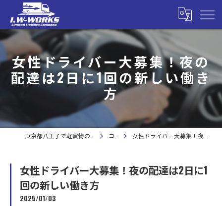
女性ドライバー大募集！夜の
配達は2日に1回の新しい働き
方
東京都八王子で軽貨物の求人なら合同会社I.W-WORKS
コラム
女性ドライバー大募集！夜の配達は2日に1回の新しい働き方
女性ドライバー大募集！夜の配達は2日に1
回の新しい働き方
2025/01/03