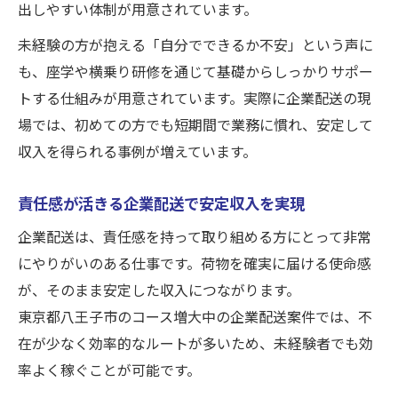
出しやすい体制が用意されています。
未経験でも安心の現場見学とサポート体制
未経験の方が抱える「自分でできるか不安」という声に
配送ドライバー大募集で新たなチャンス到
も、座学や横乗り研修を通じて基礎からしっかりサポー
来
トする仕組みが用意されています。実際に企業配送の現
コース増大中の現場見学OKな働き方ガイド
場では、初めての方でも短期間で業務に慣れ、安定して
現場見学OKで未経験者も安心のスタート
収入を得られる事例が増えています。
コース増大により柔軟な働き方が実現可能
責任感が活きる企業配送で安定収入を実現
軽貨物配送で責任感を発揮できる環境とは
ドライバー大募集で多様な活躍の場が拡大
企業配送は、責任感を持って取り組める方にとって非常
にやりがいのある仕事です。荷物を確実に届ける使命感
10代〜50代まで幅広く参加できる理由
が、そのまま安定した収入につながります。
経験値不問で挑戦できる配送ドライバーの世界
東京都八王子市のコース増大中の企業配送案件では、不
経験値問わず始められる軽貨物ドライバー
在が少なく効率的なルートが多いため、未経験者でも効
企業配送で責任感を活かし安定収入を目指
率よく稼ぐことが可能です。
す