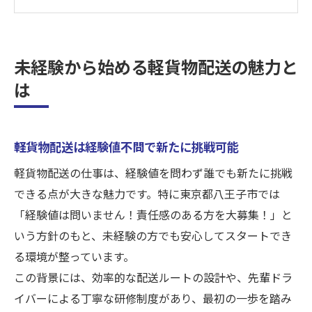
紹介
現場見学OKで安心してスタートできる理由
配送未経験者も稼げる軽貨物業界の特徴
未経験から始める軽貨物配送の魅力と
責任感を活かして企業配送で稼ぐチャンス
は
責任感が報われる企業配送の働き方とは
軽貨物配送で未経験から収入アップが可能
軽貨物配送は経験値不問で新たに挑戦可能
コース増大でドライバー大募集の今が狙い
目
軽貨物配送の仕事は、経験値を問わず誰でも新たに挑戦
10代〜50代まで幅広く稼げる企業配送事情
できる点が大きな魅力です。特に東京都八王子市では
「経験値は問いません！責任感のある方を大募集！」と
現場見学で分かる責任ある仕事のやりがい
いう方針のもと、未経験の方でも安心してスタートでき
10代〜50代男女が活躍できる理由に迫る
る環境が整っています。
幅広い年代が活躍する軽貨物配送の強み
この背景には、効率的な配送ルートの設計や、先輩ドラ
男女問わず未経験から始められる環境
イバーによる丁寧な研修制度があり、最初の一歩を踏み
責任感ある方が選ばれる企業配送の現場