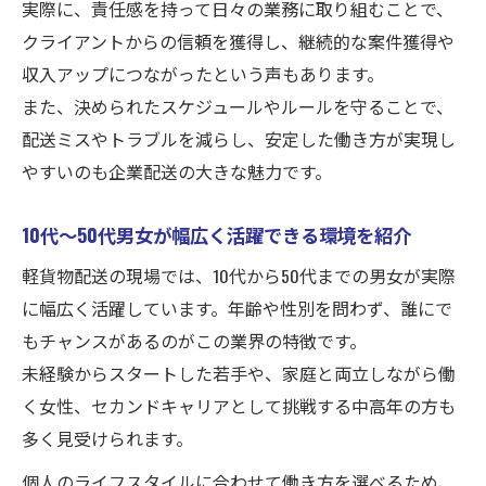
実際に、責任感を持って日々の業務に取り組むことで、
コース増大によるドライバー大募集の魅力
クライアントからの信頼を獲得し、継続的な案件獲得や
10代〜50代男女が安心して活躍できる理由
収入アップにつながったという声もあります。
現場見学OKで不安を解消しやすい職場環境
また、決められたスケジュールやルールを守ることで、
企業配送業務で安定収入を得るポイント
配送ミスやトラブルを減らし、安定した働き方が実現し
軽貨物配送で安定収入を得るための秘訣
やすいのも企業配送の大きな魅力です。
企業配送は責任感が収入につながる働き方
10代〜50代男女が幅広く活躍できる環境を紹介
未経験でもコース増大で稼げるチャンス拡
大
軽貨物配送の現場では、10代から50代までの男女が実際
に幅広く活躍しています。年齢や性別を問わず、誰にで
10代〜50代男女が継続的に活躍できる理由
もチャンスがあるのがこの業界の特徴です。
現場見学OKで適性を確かめるメリット
未経験からスタートした若手や、家庭と両立しながら働
く女性、セカンドキャリアとして挑戦する中高年の方も
多く見受けられます。
個人のライフスタイルに合わせて働き方を選べるため、