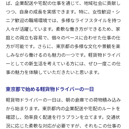
に挑む
ば、企業配送や宅配の仕事を通じて、地域社会に貢献し
つつ、自身の成長を実感できます。特に、女性歓迎・シ
東京都でやる気が報われる軽貨物ドライバ
ニア歓迎の職場環境では、多様なライフスタイルを持つ
ー
人々が活躍しています。柔軟な働き方ができるため、家
やる気が支える軽貨物ドライバーの東京都
庭との両立も容易で、個々のペースに合わせた仕事の仕
での成功
方が可能です。さらに、東京都の多様な文化や景観を楽
企業配送と宅配女性・シニアが選ぶ軽貨物の仕
しみながら働けるのも魅力の一つです。軽貨物ドライバ
事
ーとしての新生活を考えている方には、ぜひ一度この仕
女性・シニアが選ぶ企業配送の軽貨物ドラ
事の魅力を体験していただきたいと思います。
イバー
宅配と企業配送における女性・シニアの可
東京都で始める軽貨物ドライバーの一日
能性
軽貨物ドライバーの一日は、朝の倉庫での荷物積み込み
シニア世代が活躍する軽貨物ドライバーの
から始まります。東京都内の企業配送や宅配のルートを
職場
確認し、効率良く配達を行うプランを立てます。交通状
企業配送で活躍する女性軽貨物ドライバー
況に応じた柔軟な対応が必要ですが、それもこの仕事の