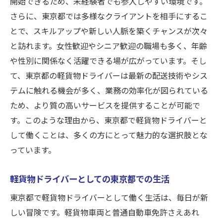
開始できるため、未経験者でも参入しやすい環境です。
軽貨物ドライバーになるために必要なステ
さらに、東京都では多様なクライアントを相手にするこ
ップ
とで、スキルアップや新しい人脈を築くチャンスが次々
軽貨物ドライバーとして普通自動車免許を
と訪れます。女性歓迎やシニア歓迎の職場も多く、年齢
活用
や性別に関係なく活躍できる場が広がっています。そし
普通免許で始める軽貨物ドライバーチャレ
て、東京都の軽貨物ドライバーは最新の配送技術やシス
ンジ
テムに触れる機会が多く、業務の効率化が図られている
やる気があれば大丈夫東京都の軽貨物ドライバ
ため、より質の高いサービスを提供することが可能で
ーに挑戦
す。このような理由から、東京都で軽貨物ドライバーと
やる気次第で東京都の軽貨物ドライバーに
して働くことは、多くの方にとって魅力的な選択肢とな
軽貨物ドライバーとしての挑戦心を東京都
っています。
で発揮
軽貨物ドライバーとしての東京都での生活
やる気が鍵！軽貨物ドライバーの東京都で
の可能性
東京都で軽貨物ドライバーとして働く生活は、毎日が新
東京都でやる気を持って軽貨物ドライバー
しい冒険です。軽貨物車両と普通自動車免許さえあれ