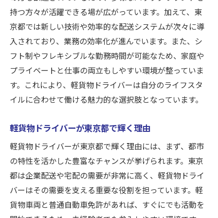
柔軟勤務が可能な軽貨物ドライバーの魅力
持つ方々が活躍できる場が広がっています。加えて、東
軽貨物ドライバーとして家庭と仕事を両立
京都では新しい技術や効率的な配送システムが次々に導
する方法
入されており、業務の効率化が進んでいます。また、シ
ライフスタイルに合わせる軽貨物ドライバ
フト制やフレキシブルな勤務時間が可能なため、家庭や
ー職
プライベートと仕事の両立もしやすい環境が整っていま
軽貨物ドライバーが選ばれる理由：家庭と
す。これにより、軽貨物ドライバーは自分のライフスタ
の両立
イルに合わせて働ける魅力的な選択肢となっています。
家庭優先の軽貨物ドライバーの柔軟性
軽貨物ドライバーが東京都で輝く理由
普通自動車免許で始める軽貨物ドライバーデビ
ューの方法
軽貨物ドライバーが東京都で輝く理由には、まず、都市
普通自動車免許で始める軽貨物ドライバー
の特性を活かした豊富なチャンスが挙げられます。東京
軽貨物ドライバーデビューの第一歩
都は企業配送や宅配の需要が非常に高く、軽貨物ドライ
バーはその需要を支える重要な役割を担っています。軽
普通自動車免許を活かした軽貨物ドライバ
貨物車両と普通自動車免許があれば、すぐにでも活動を
ー職