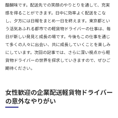
女性が選ぶ軽貨物ドライバーの企業配送
醍醐味です。配送先での笑顔のやりとりを通して、充実
シニアと女性のための宅配軽貨物ドライバ
感を得ることができます。日中に効率よく配送をこな
ー
し、夕方には日報をまとめ一日を終えます。東京都とい
う活気あふれる都市での軽貨物ドライバーの仕事は、毎
詳細は弊社HPで簡単確認昭島を拠点に活躍する
日が新しい発見と成長の場です。今後もこの仕事を通じ
方法
て多くの人々に出会い、共に成長していくことを楽しみ
昭島拠点での軽貨物ドライバーの始め方
にしています。次回の記事では、さらに深い視点から軽
弊社HPで確認できる昭島での軽貨物ドライ
貨物ドライバーの世界を探求していきますので、ぜひご
バー情報
期待ください。
昭島を拠点に軽貨物ドライバーで活躍する
ために
昭島拠点の軽貨物ドライバーの詳細はHPへ
女性歓迎の企業配送軽貨物ドライバー
軽貨物ドライバーとして昭島で成功する方
の意外なやりがい
法
昭島の軽貨物ドライバー情報をHPで確認