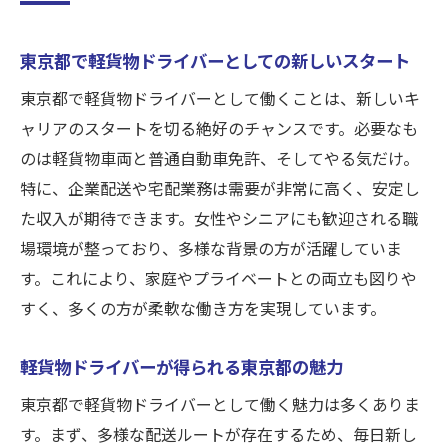
東京都で始める軽貨物ドライバーの一日
女性歓迎の企業配送軽貨物ドライバーの意外な
東京都で軽貨物ドライバーとしての新しいスタート
やりがい
東京都で軽貨物ドライバーとして働くことは、新しいキ
女性歓迎の軽貨物ドライバーがもたらす企
ャリアのスタートを切る絶好のチャンスです。必要なも
業配送の安心感
のは軽貨物車両と普通自動車免許、そしてやる気だけ。
女性軽貨物ドライバーの企業配送での活躍
特に、企業配送や宅配業務は需要が非常に高く、安定し
企業配送における女性軽貨物ドライバーの
た収入が期待できます。女性やシニアにも歓迎される職
役割
場環境が整っており、多様な背景の方が活躍していま
す。これにより、家庭やプライベートとの両立も図りや
軽貨物ドライバーとして女性が選ぶ理由
すく、多くの方が柔軟な働き方を実現しています。
企業配送の現場で女性ドライバーが求めら
れる背景
軽貨物ドライバーが得られる東京都の魅力
女性軽貨物ドライバーが企業配送で得るや
東京都で軽貨物ドライバーとして働く魅力は多くありま
りがい
す。まず、多様な配送ルートが存在するため、毎日新し
シニア世代も活躍軽貨物車両で始める東京都の