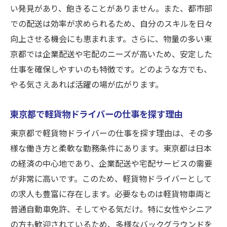
い発見があり、飽きることがありません。また、都市部
仕事
での配送は効率が求められるため、自分のスキルを日々
シニア歓迎の軽貨物ドライバーの仕事とは
向上させる機会にも恵まれます。さらに、物量の多い東
軽貨物車両でシニア世代が活躍する方法
京都では企業配送や宅配のニーズが高いため、安定した
シニアドライバーが選ぶ軽貨物の魅力
仕事を確保しやすいのも特徴です。どのような方でも、
軽貨物ドライバーとしてシニアが感じるや
やる気さえあれば活躍の場が広がります。
りがい
東京都で軽貨物ドライバーの仕事を探す理由
軽貨物車両を使ったシニアの仕事生活
シニアのための軽貨物ドライバーチャレン
東京都で軽貨物ドライバーの仕事を探す理由は、その多
ジ
様な働き方と柔軟な勤務条件にあります。東京都は日本
柔軟な働き方が可能家庭と両立できる軽貨物ド
の経済の中心地であり、企業配送や宅配サービスの需要
ライバー
が非常に高いです。このため、軽貨物ドライバーとして
の求人も豊富に存在します。必要なものは軽貨物車両と
家庭とバランスが取りやすい軽貨物ドライ
普通自動車免許、そしてやる気だけ。特に女性やシニア
バーの働き方
の方も歓迎されているため、多様なバックグラウンドを