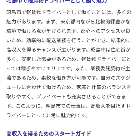
高単価案件の見極め方と選び方
昭島市で軽貨物ドライバーとして働くことには、多くの
昭島市で高収入案件を見つけるコツ
魅力があります。まず、東京都内ながら比較的緑豊かな
高単価案件で効率的に稼ぐテクニック
環境で働ける点が挙げられます。都心へのアクセスが良
いため、効率的に配送業務を行うことができ、結果的に
収益を最大化するための案件選定基準
高収入を得るチャンスが広がります。昭島市は住宅街が
高単価案件を獲得するためのコミュニケー
多く、安定した需要があるため、軽貨物ドライバーにと
ションスキル
っては稼ぎやすいエリアです。また、業務委託契約が主
昭島市で高単価案件を継続的に得る方法
流であるため、柔軟な働き方が可能です。自分のスケジ
効率的なルート選定で昭島市での軽貨物収入を
ュールに合わせて働けるため、家庭と仕事のバランスを
最大化
取りやすく、プライベートも充実させることができま
無駄を省くルート設計の重要性
す。このように、昭島市での仕事は、高収入を目指すド
昭島市内での効率的な配達ルートの作り方
ライバーにとって非常に魅力的です。
収入を増やすルート最適化のテクニック
高収入を得るためのスタートガイド
時間と燃料を節約するルート選定