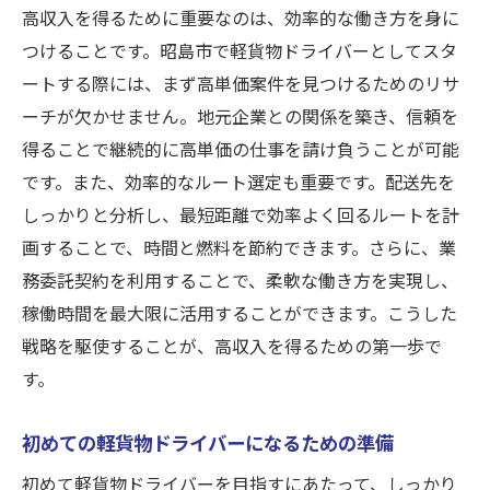
地理的知識を活かしたルート計画
高収入を得るために重要なのは、効率的な働き方を身に
つけることです。昭島市で軽貨物ドライバーとしてスタ
ルート選定で収入最大化を図る方法
ートする際には、まず高単価案件を見つけるためのリサ
業務委託契約を活かした柔軟な働き方で高収入
ーチが欠かせません。地元企業との関係を築き、信頼を
を実現
得ることで継続的に高単価の仕事を請け負うことが可能
業務委託契約のメリットと活用法
です。また、効率的なルート選定も重要です。配送先を
昭島市での柔軟な働き方の選択肢
しっかりと分析し、最短距離で効率よく回るルートを計
契約を通じて高収入を得るためのヒント
画することで、時間と燃料を節約できます。さらに、業
業務委託で自由度の高い働き方を実現
務委託契約を利用することで、柔軟な働き方を実現し、
収入を確保するための契約交渉術
稼働時間を最大限に活用することができます。こうした
業務委託を活用した持続可能な稼ぎ方
戦略を駆使することが、高収入を得るための第一歩で
す。
繁忙期を狙って稼げるドライバーになるための
戦略
初めての軽貨物ドライバーになるための準備
繁忙期を最大限に活用するための計画
初めて軽貨物ドライバーを目指すにあたって、しっかり
昭島市の季節ごとの需要を理解する