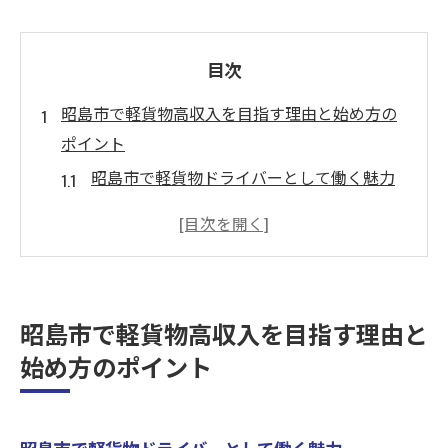
目次
昭島市で軽貨物高収入を目指す理由と始め方の
ポイント
昭島市で軽貨物ドライバーとして働く魅力
高収入を得るためのスタートガイド
初めての軽貨物ドライバーになるための準
備
昭島市の需要と軽貨物ドライバーの関係
昭島市で軽貨物高収入を目指す理由と
高収入を目指せる軽貨物運送の基礎知識
始め方のポイント
昭島市で成功するためのはじめの一歩
高単価案件を狙って稼げる軽貨物ドライバーへ
の道
昭島市で軽貨物ドライバーとして働く魅力