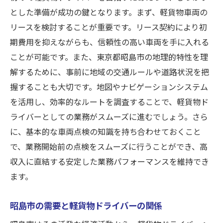
とした準備が成功の鍵となります。まず、軽貨物車両の
繁忙期に向けた準備と心構え
リースを検討することが重要です。リース契約により初
収入をアップさせる繁忙期の働き方
期費用を抑えながらも、信頼性の高い車両を手に入れる
繁忙期における効率的な時間管理法
ことが可能です。また、東京都昭島市の地理的特性を理
繁忙期に求められるスキルと対応力
解するために、事前に地域の交通ルールや道路状況を把
未経験から始める昭島市での軽貨物高収入ドラ
握することも大切です。地図やナビゲーションシステム
イバー
を活用し、効率的なルートを調査することで、軽貨物ド
未経験でも安心なスタートアップガイド
ライバーとしての業務がスムーズに進むでしょう。さら
に、基本的な車両点検の知識を持ち合わせておくこと
昭島市での初めての軽貨物ドライバーの心
で、業務開始前の点検をスムーズに行うことができ、高
得
収入に直結する安定した業務パフォーマンスを維持でき
未経験からでも稼げる仕事の始め方
ます。
スキルを身につけるための最初のステップ
未経験者向けの収入アップのコツ
昭島市の需要と軽貨物ドライバーの関係
昭島市で未経験からプロになる方法