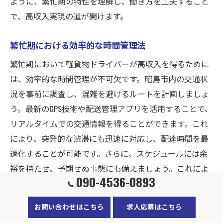
ように、繁忙期の特性を理解し、働き方を工夫すること
で、高収入実現の道が開けます。
繁忙期における効率的な時間管理法
繁忙期において軽貨物ドライバーが高収入を得るために
は、効率的な時間管理が不可欠です。昭島市内の交通状
況を事前に調査し、混雑を避けるルートを計画しましょ
う。最新のGPS技術や配送管理アプリを活用することで、
リアルタイムでの交通情報を得ることができます。これ
により、突発的な渋滞にも迅速に対応し、配達時間を最
適化することが可能です。さらに、スケジュールには余
裕を持たせ、予期せぬ事態にも備えましょう。これによ
090-4536-0893
り、安定した配送業務を維持し、結果として収入を最大
化することができます。本記事を通じて、ぜひ効率的な
お問い合わせはこちら
求人応募はこちら
時間管理術を身につけ、高収入を実現してみてくださ