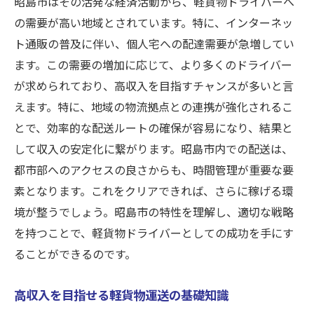
昭島市はその活発な経済活動から、軽貨物ドライバーへ
新人研修で即戦力を目指す効率的なスキルアッ
の需要が高い地域とされています。特に、インターネッ
プ法
ト通販の普及に伴い、個人宅への配達需要が急増してい
新人研修で学ぶべき基本スキル
ます。この需要の増加に応じて、より多くのドライバー
研修を通じて即戦力になるためのポイント
が求められており、高収入を目指すチャンスが多いと言
スキルアップを促進する効果的な学習法
えます。特に、地域の物流拠点との連携が強化されるこ
とで、効率的な配送ルートの確保が容易になり、結果と
即戦力になるための実践的な研修内容
して収入の安定化に繋がります。昭島市内での配送は、
昭島市での研修プログラムの活用法
都市部へのアクセスの良さからも、時間管理が重要な要
研修を経て高収入を実現するための道筋
素となります。これをクリアできれば、さらに稼げる環
昭島市での夢の高収入を実現するためのステッ
境が整うでしょう。昭島市の特性を理解し、適切な戦略
プガイド
を持つことで、軽貨物ドライバーとしての成功を手にす
夢の高収入を実現するための具体的なステ
ることができるのです。
ップ
昭島市で成功するための戦略的行動計画
高収入を目指せる軽貨物運送の基礎知識