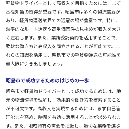
高収入を目指すための継続的な努力のポイ
軽貨物ドライバーとして高収入を目指すためには、まず
ント
基礎知識の習得が重要です。昭島市は多くの物流需要が
長期的な成功を目指すための目標設定法
あり、軽貨物運送業界での活躍の場が豊富です。特に、
昭島市での軽貨物ドライバーとしての成功
効率的なルート選定や高単価案件の見極めが収入を大き
体験談
く左右します。また、業務委託契約を活用することで、
柔軟な働き方と高収入を両立させることが可能です。こ
高収入を実現するためのメンタルとモチベ
れらの知識を活用し、昭島市での軽貨物運送の可能性を
ーション
最大限に引き出しましょう。
昭島市で成功するためのはじめの一歩
昭島市で軽貨物ドライバーとして成功するためには、地
元の物流環境を理解し、効果的な働き方を模索すること
が不可欠です。高収入を実現するためには、まず自己管
理能力を高め、時間を有効に活用することが求められま
す。また、地域特有の需要を把握し、適切な業務を選ぶ