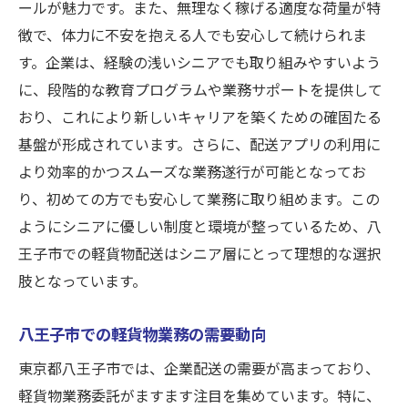
ールが魅力です。また、無理なく稼げる適度な荷量が特
配送業務のはじめ方と準備
徴で、体力に不安を抱える人でも安心して続けられま
シニアが抱える不安を解消する方法
す。企業は、経験の浅いシニアでも取り組みやすいよう
企業配送の始め方とポイント
に、段階的な教育プログラムや業務サポートを提供して
安心してスタートするための手順
おり、これにより新しいキャリアを築くための確固たる
基盤が形成されています。さらに、配送アプリの利用に
シニア向けトレーニングと教育体制
より効率的かつスムーズな業務遂行が可能となってお
八王子市での配送業務の流れ
り、初めての方でも安心して業務に取り組めます。この
シニアの新しい働き方八王子の軽貨物業務委託
ようにシニアに優しい制度と環境が整っているため、八
を紹介
王子市での軽貨物配送はシニア層にとって理想的な選択
シニアに適した新しいキャリアパス
肢となっています。
八王子でのシニア向け働き方改革
シニアが求める仕事の条件とは
八王子市での軽貨物業務の需要動向
未来を見据えた働き方の提案
東京都八王子市では、企業配送の需要が高まっており、
八王子市で進化する軽貨物業務委託
軽貨物業務委託がますます注目を集めています。特に、