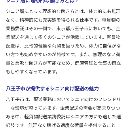
シニアが直面する課題とその解決法
シニア層にとって理想的な働き方とは、体力的にも無理
無理なく稼げる働き方の実現方法
なく、精神的にも充実感を得られる仕事です。軽貨物の
業務委託はその一例で、東京都八王子市においても、企
サポート体制の充実が生む安心感
業配送を通じて多くのシニアが活躍しています。軽貨物
八王子で求められる軽貨物配送スキル
配送は、比較的軽量な荷物を扱うため、体力に自信がな
始める前に知っておくべき基礎知識
い方でも始めやすいのが特徴です。また、無理のない荷
企業配送で稼ぐシニアも安心の八王子軽貨物業
量と柔軟な働き方が可能なため、健康管理と仕事の両立
務委託
もしやすくなっています。
企業配送の業務内容と利点
高収入を目指すためのポイント
八王子市が提供するシニア向け配送の魅力
シニアが活躍できる現場とは
八王子市は、配送業務においてシニア向けのフレンドリ
働きやすさを実感できる環境
ーな環境が整っています。企業配送の需要が高まりつつ
安全第一の運送スタイル
ある中、軽貨物配送業務委託はシニアの方にも適した選
択肢です。無理なく稼げる適度な荷量を提供すること
八王子市の企業配送の需要と供給