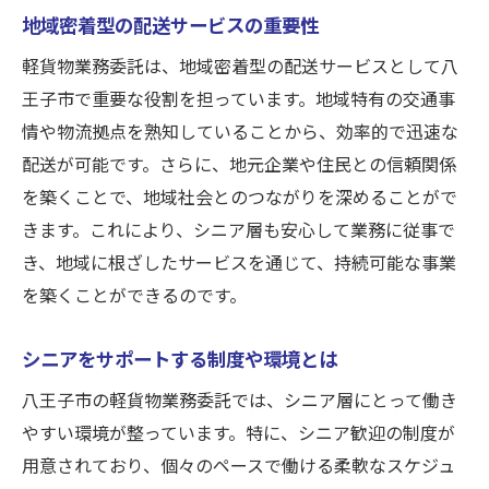
シニアが重視する職場環境とは
地域密着型の配送サービスの重要性
仕事とプライベートの両立を実現
軽貨物業務委託は、地域密着型の配送サービスとして八
契約前に確認すべき重要ポイント
王子市で重要な役割を担っています。地域特有の交通事
シニアが安心して働ける理由
情や物流拠点を熟知していることから、効率的で迅速な
八王子でシニア歓迎！軽貨物業務委託の魅力に
配送が可能です。さらに、地元企業や住民との信頼関係
迫る
を築くことで、地域社会とのつながりを深めることがで
シニア歓迎の背景にあるもの
きます。これにより、シニア層も安心して業務に従事で
業務委託の柔軟性がもたらす安心感
き、地域に根ざしたサービスを通じて、持続可能な事業
を築くことができるのです。
地域密着型サービスの強み
八王子市で働くメリット
シニアをサポートする制度や環境とは
シニアが注目する業務委託の現状
八王子市の軽貨物業務委託では、シニア層にとって働き
地方の軽貨物業務の魅力とは
やすい環境が整っています。特に、シニア歓迎の制度が
八王子でシニアも安心の企業配送軽貨物業務委
用意されており、個々のペースで働ける柔軟なスケジュ
託スタート