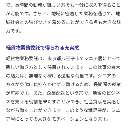
で、長時間の勤務が難しい方でも十分に収入を得ること
適度な荷量で無理なく働く！八王子のシニア向
が可能です。さらに、地域に密着した業務を通じて、地
け配送業務
域社会との結びつきを深めることができる点も大きな魅
適度な荷量がもたらすメリット
力です。
シニアが長く続けられる秘訣
シニアに優しい配送業務の実態
軽貨物業務委託で得られる充実感
無理のない働き方で健康を保つ
軽貨物業務委託は、東京都八王子市でシニア層にとって
八王子市での業務スケジュール管理
新しい働き方として注目されています。この仕事の最大
シニアのライフスタイルに合わせた勤務形
の魅力は、無理なく稼げる適度な荷量です。シニアの
態
方々が身体に負担をかけずに働けるため、長期間の就業
シニアが選ぶ八王子での理想的な軽貨物業務委
が可能です。また、企業配送という形で、地域のビジネ
託とは
スを支える役割を果たすことができ、社会貢献を実感し
ながら働くことができます。このような満足感が、シニ
理想的な業務委託先の選び方
ア層にとっての大きなモチベーションとなります。
八王子市で選ばれる理由を探る