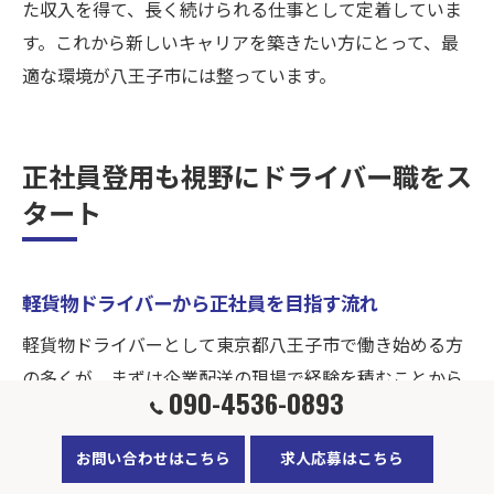
た収入を得て、長く続けられる仕事として定着していま
す。これから新しいキャリアを築きたい方にとって、最
適な環境が八王子市には整っています。
正社員登用も視野にドライバー職をス
タート
軽貨物ドライバーから正社員を目指す流れ
軽貨物ドライバーとして東京都八王子市で働き始める方
の多くが、まずは企業配送の現場で経験を積むことから
090-4536-0893
スタートします。経験値は問いませんので、未経験の方
でも安心して業務に取り組めます。最初は先輩ドライバ
お問い合わせはこちら
求人応募はこちら
ーと一緒にルートを回り、業務の流れや配送のコツを実