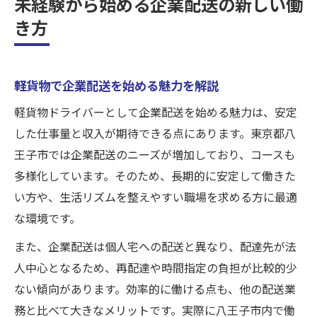
未経験から始める企業配送の新しい働
幅広い年代が軽貨物配送で活躍する理由
き方
男女問わず働ける企業配送の安心ポイント
未経験でもスタートできる軽貨物の仕事環
軽貨物で企業配送を始める魅力を解説
境
責任感ある方を大募集！職場の雰囲気紹介
軽貨物ドライバーとして企業配送を始める魅力は、安定
した仕事量と収入が期待できる点にあります。東京都八
コース増大がもたらす活躍フィールドの広
王子市では企業配送のニーズが増加しており、コースも
がり
多様化しています。そのため、長期的に安定して働きた
責任感ある方歓迎！東京都八王子市で稼ぐ方法
い方や、生活リズムを整えやすい職場を求める方に最適
軽貨物で責任感ある働き方を実現する方法
な環境です。
企業配送未経験から安定収入を得るコツ
また、企業配送は個人宅への配送と異なり、配達先が法
経験値は問いません！積極採用の背景とは
人中心となるため、再配達や時間指定の負担が比較的少
コース増大により多様な働き方が選べる
ない傾向があります。効率的に働ける点も、他の配送業
10代〜50代まで活躍できる稼ぎ方を紹介
務と比べて大きなメリットです。実際に八王子市内で働