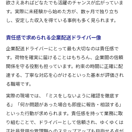
欲さえあればどなたでも活躍のチャンスが広がっていま
軽貨物ドライバーから正社員を目指す流れ
す。実際に未経験から始めた方が、数ヶ月で独り立ち
企業配送で経験を積みキャリアアップ可能
し、安定した収入を得ている事例も多く見られます。
責任感ある方が正社員登用で評価される理
責任感で求められる企業配送ドライバー像
由
企業配送ドライバーにとって最も大切なのは責任感で
10代〜50代まで幅広く活躍できる職場環境
す。荷物を確実に届けることはもちろん、企業間の信頼
未経験から管理業務に挑戦できるステップ
関係を守る役割も担っています。約束の時間に正確に配
達する、丁寧な対応を心がけるといった基本が評価され
る職場です。
実際の現場では、「ミスをしないように確認を徹底す
る」「何か問題があった場合も即座に報告・相談する」
といった行動が求められます。責任感を持って業務に取
り組むことで、ドライバーとして信頼され、ゆくゆくは
正社員登用や管理職へのステップアップも目指せる点が