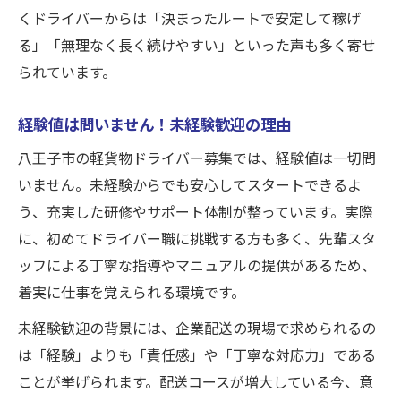
企業配送でキャリアアップを目指したい方必見
くドライバーからは「決まったルートで安定して稼げ
軽貨物ドライバーから管理職を目指す道筋
る」「無理なく長く続けやすい」といった声も多く寄せ
未経験OK！企業配送で得られる経験値とは
られています。
責任感ある方が評価されるキャリアパス
経験値は問いません！未経験歓迎の理由
10代〜50代男女が実現する成長ストーリー
八王子市の軽貨物ドライバー募集では、経験値は一切問
コース増大でチャンス拡大！昇進のヒント
いません。未経験からでも安心してスタートできるよ
経験不問！コース増大に伴うドライバー大募集
う、充実した研修やサポート体制が整っています。実際
経験値は問いません！積極採用の現状解説
に、初めてドライバー職に挑戦する方も多く、先輩スタ
コース増大で求められるドライバー像とは
ッフによる丁寧な指導やマニュアルの提供があるため、
軽貨物配送で安心して働ける理由を紹介
着実に仕事を覚えられる環境です。
責任感のある方を大募集！サポート体制充
未経験歓迎の背景には、企業配送の現場で求められるの
実
は「経験」よりも「責任感」や「丁寧な対応力」である
10代〜50代の男女が未経験から活躍できる
ことが挙げられます。配送コースが増大している今、意
正社員登用も視野にドライバー職をスタート