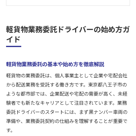
企業配送や宅配で求められるドライバー像
とは
初期費用を抑える軽貨物リース車活用法
軽貨物業務委託ドライバーの始め方ガ
業務委託契約から実務スタートまでの流れ
イド
企業配送や宅配に挑戦する新たな選択肢とは
軽貨物を使った企業配送の魅力と将来性
宅配業務委託ドライバーで広がる働き方改
軽貨物業務委託の基本や始め方を徹底解説
革
軽貨物の業務委託は、個人事業主として企業や宅配会社
黒ナンバー車両リース車利用のメリット解
から配送業務を受託する働き方です。東京都八王子市の
説
ような都市部では、企業配送や宅配の需要が高く、未経
企業配送や宅配で安定収入を目指す方法
験者でも新たなキャリアとして注目されています。業務
委託ドライバーのスタートには、まず黒ナンバー車両の
未経験から始める軽貨物業務委託のポイン
準備や、業務委託契約の仕組みを理解することが重要で
ト
す。
リース車活用で初期費用を抑えて働ける理由