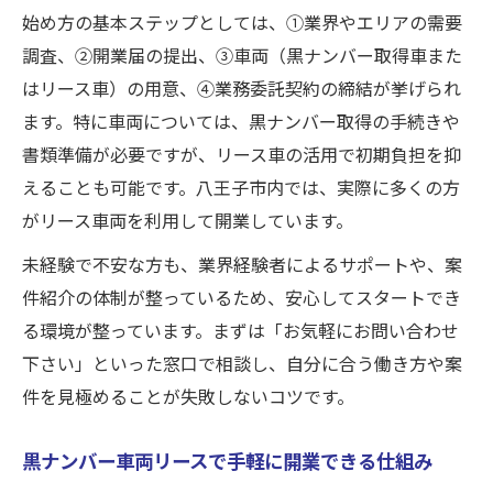
黒ナンバー車両リース車活用のコスト比較
始め方の基本ステップとしては、①業界やエリアの需要
調査、②開業届の提出、③車両（黒ナンバー取得車また
軽貨物業務委託で初期費用を抑えるコツ
はリース車）の用意、④業務委託契約の締結が挙げられ
宅配ドライバーに最適なリース車選びの基
ます。特に車両については、黒ナンバー取得の手続きや
準
書類準備が必要ですが、リース車の活用で初期負担を抑
企業配送の安定収入を支えるリース活用術
えることも可能です。八王子市内では、実際に多くの方
リース車両利用時の問い合わせ方法と流れ
がリース車両を利用して開業しています。
未経験でも安心して軽貨物配送へ転身するには
未経験で不安な方も、業界経験者によるサポートや、案
未経験者向け軽貨物ドライバーデビュー術
件紹介の体制が整っているため、安心してスタートでき
業務委託で企業配送宅配に挑戦する安心ポ
る環境が整っています。まずは「お気軽にお問い合わせ
イント
下さい」といった窓口で相談し、自分に合う働き方や案
リース車両利用で不安を解消できる理由
件を見極めることが失敗しないコツです。
黒ナンバー取得サポート体制を詳しく解説
黒ナンバー車両リースで手軽に開業できる仕組み
宅配業務委託の研修やサポート内容を紹介