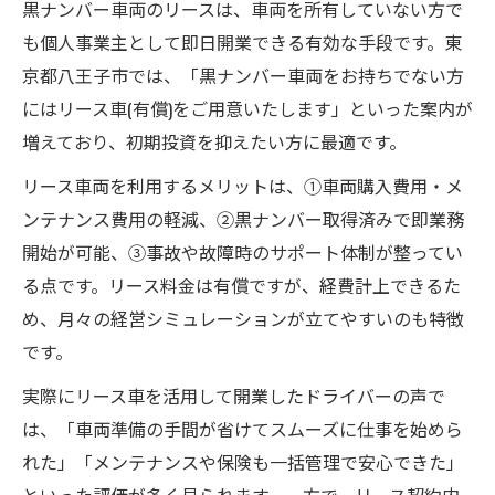
収入アップを目指す業務委託ドライバーの戦略
黒ナンバー車両のリースは、車両を所有していない方で
も個人事業主として即日開業できる有効な手段です。東
軽貨物業務委託で安定収入を実現するコツ
京都八王子市では、「黒ナンバー車両をお持ちでない方
企業配送や宅配案件の選び方が収入を左右
にはリース車(有償)をご用意いたします」といった案内が
黒ナンバー車両リース活用で効率的に稼ぐ
増えており、初期投資を抑えたい方に最適です。
方法
リース車両を利用するメリットは、①車両購入費用・メ
未経験者が収入アップを目指すポイント
ンテナンス費用の軽減、②黒ナンバー取得済みで即業務
業務委託ドライバーの具体的な収入シミュ
開始が可能、③事故や故障時のサポート体制が整ってい
レーション
る点です。リース料金は有償ですが、経費計上できるた
黒ナンバー取得の手順や必要な準備を詳しく解
め、月々の経営シミュレーションが立てやすいのも特徴
説
です。
軽貨物黒ナンバー取得の流れと必要書類
実際にリース車を活用して開業したドライバーの声で
業務委託ドライバーのナンバー取得ポイン
は、「車両準備の手間が省けてスムーズに仕事を始めら
ト
れた」「メンテナンスや保険も一括管理で安心できた」
リース車両利用時の黒ナンバー申請サポー
といった評価が多く見られます。一方で、リース契約内