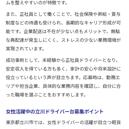
ムを整えやすいのが特徴です。
未経験から安心して始める軽貨物ドライバ
ー
また、正社員として働くことで、社会保険や昇給・賞与
企業配送で安定したキャリアを築くポイン
制度などの待遇も受けられ、長期的なキャリア形成が可
ト
能です。企業配送は不在が少ない点もメリットで、無駄
女性も安心の台募集と職場サポート体制
な再配達が発生しにくく、ストレスの少ない業務環境が
実現されています。
不在が少なくストレスの少ない働き方を実
感
成功事例として、未経験から正社員ドライバーとなり、
ドライバー求人で重視される研修制度とは
安定収入を得ている方も多く、家計の安心や将来設計に
役立っているという声が目立ちます。応募時は、勤務エ
台募集が進む今注目のドライバー求人とは
リアや担当企業、具体的な業務内容を確認し、自分に合
軽貨物台募集が進む立川のドライバー求人
った職場を選ぶことをおすすめします。
特集
未経験者歓迎で企業配送の魅力を存分に紹
女性活躍中の立川ドライバー台募集ポイント
介
東京都立川市では、女性ドライバーの活躍が目立つ軽貨
女性ドライバーが活躍できる台募集の条件