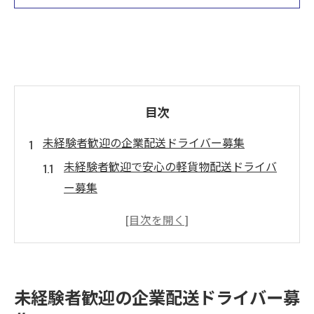
目次
未経験者歓迎の企業配送ドライバー募集
未経験者歓迎で安心の軽貨物配送ドライバ
ー募集
企業配送ドライバー正社員求人の魅力解説
女性活躍中の立川ドライバー台募集ポイン
ト
不在が少なくストレスのない職場環境とは
未経験者歓迎の企業配送ドライバー募
多摩地区で未経験から始める企業配送の道