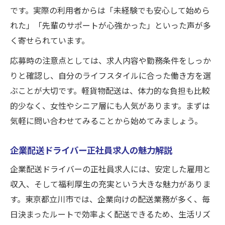
です。実際の利用者からは「未経験でも安心して始めら
増加中
れた」「先輩のサポートが心強かった」といった声が多
企業配送で不在が少ない働き方のポイント
く寄せられています。
立川のドライバー求人で得られるサポート
応募時の注意点としては、求人内容や勤務条件をしっか
体制
りと確認し、自分のライフスタイルに合った働き方を選
企業配送を選ぶなら不在の少なさが鍵
ぶことが大切です。軽貨物配送は、体力的な負担も比較
不在が少ない企業配送の軽貨物ドライバー
的少なく、女性やシニア層にも人気があります。まずは
とは
気軽に問い合わせてみることから始めてみましょう。
未経験者歓迎の台募集で安定勤務を目指す
ドライバー求人選びで重視したい不在率の
企業配送ドライバー正社員求人の魅力解説
低さ
企業配送ドライバーの正社員求人には、安定した雇用と
女性活躍中の職場環境が配送効率に直結
収入、そして福利厚生の充実という大きな魅力がありま
ストレスなしで働ける配送業のコツを紹介
す。東京都立川市では、企業向けの配送業務が多く、毎
軽貨物ドライバーで安心のキャリア形成
日決まったルートで効率よく配送できるため、生活リズ