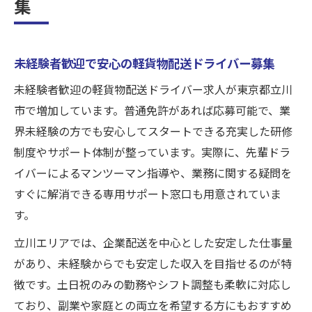
集
ストレスなく働ける軽貨物配送の魅力
軽貨物配送でストレスなく働ける理由を紹
介
未経験者歓迎で安心の軽貨物配送ドライバー募集
未経験者歓迎の企業配送が人気なワケとは
未経験者歓迎の軽貨物配送ドライバー求人が東京都立川
女性ドライバーも安心の台募集環境の特徴
市で増加しています。普通免許があれば応募可能で、業
不在が少ない配送業務が働きやすさに直結
界未経験の方でも安心してスタートできる充実した研修
制度やサポート体制が整っています。実際に、先輩ドラ
ドライバー求人で重視するワークライフバ
イバーによるマンツーマン指導や、業務に関する疑問を
ランス
すぐに解消できる専用サポート窓口も用意されていま
女性も活躍中！立川で叶える新しい働き方
す。
女性活躍中の軽貨物企業配送職の実態を解
説
立川エリアでは、企業配送を中心とした安定した仕事量
があり、未経験からでも安定した収入を目指せるのが特
未経験から始められる台募集でキャリアア
徴です。土日祝のみの勤務やシフト調整も柔軟に対応し
ップ
ており、副業や家庭との両立を希望する方にもおすすめ
ストレスの少ない職場で女性ドライバーが