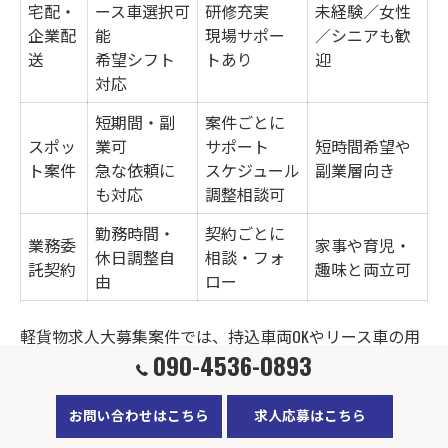
宅配・
ース車選択可
研修充実
未経験／女性
企業配
能
現場サポー
／シニアも歓
送
希望シフト
トあり
迎
対応
短期間・副
案件ごとに
スポッ
業可
サポート
短時間希望や
ト案件
急な依頼に
スケジュール
副業層向き
も対応
調整相談可
勤務時間・
契約ごとに
業務委
家事や育児・
休日調整自
相談・フォ
託契約
趣味と両立可
由
ロー
軽貨物求人大募集案件では、持込車両OKやリース車の用
090-4536-0893
意など、個々の事情に合わせた柔軟な働き方が可能で
す。東京都八王子市エリアでは、各種宅配、企業配送、
お問い合わせはこちら
求人応募はこちら
スポット案件など多様な業務内容が揃っており、自分の