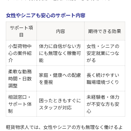
女性やシニアも安心のサポート内容
サポート項
内容
期待できる効果
目
小型荷物中
体力に自信がない方
女性・シニアの
心の案件紹
にも無理なく稼働可
安定就業につな
介
能
がる
柔軟な勤務
家庭・健康への配慮
長く続けやすい
時間・日数
を重視
職場環境づくり
調整
相談窓口・
未経験者・体力
困ったときもすぐに
サポート体
が不安な方も安
スタッフが対応
制
心
軽貨物求人では、女性やシニアの方も無理なく働けるよ