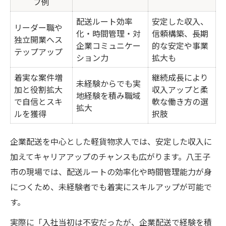
プ例
配送ルート効率
安定した収入、
リーダー職や
化・時間管理・対
信頼構築、長期
独立開業へス
企業コミュニケー
的な安定や事業
テップアップ
ション力
拡大も
着実な案件増
継続成長により
未経験からでも実
加と役割拡大
収入アップと柔
地経験を積み職域
で自信とスキ
軟な働き方の選
拡大
ルを獲得
択肢
企業配送を中心とした軽貨物求人では、安定した収入に
加えてキャリアアップのチャンスも広がります。八王子
市の現場では、配送ルートの効率化や時間管理能力が身
につくため、未経験者でも着実にスキルアップが可能で
す。
実際に「入社当初は不安だったが、企業配送で経験を積