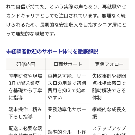
れて自信が持てた」という実際の声もあり、再就職やセ
カンドキャリアとしても注目されています。無理なく続
けられるため、長期的な安定収入を目指すシニア層にと
って理想的な職場です。
未経験者歓迎のサポート体制を徹底解説
研修内容
車両サポート
実践フォロー
座学研修や現場
車持込可能、リー
失敗事例や疑問
OJTで配送業務
ス車の用意で初期
点は相談窓口で
を基礎から丁寧
費用を抑えて始め
随時解決できる
に指導
やすい
体制
端末操作／積み
業務効率化サポー
継続的な成長支
下ろし指導
ト
援
配送に必要な端
ステップアップ
効率的なルート作