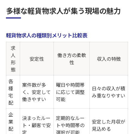
女性やシニアが活躍できる仕事環境とは
多様な軽貨物求人が集う現場の魅力
女性活躍中の現場で安心して働く秘訣
シニア歓迎求人で選ばれるポイント一覧
軽貨物求人の種類別メリット比較表
未経験者歓迎のサポート体制を徹底解説
柔軟な働き方が叶う各種宅配の魅力
求
人
働き方の柔軟
企業配送で得られるキャリアアップ例
安定性
収入の特徴
形
性
各種宅配や企業配送で広がる働き方
態
各種宅配と企業配送の違いを徹底比較
各
案件数が多
曜日や時間帯
スポット案件で柔軟に働く方法
種
日々の収入が積
く、安定して
に応じて調整
宅
み重なりやすい
軽貨物求人で選べる働き方の幅
働きやすい
可能
配
未経験者歓迎の現場で成長するポイント
企
女性やシニアも安心のサポート内容
決まったルー
定期的なルー
業
安定した月収が
ト・顧客で安
トや時間帯の
未経験者歓迎の軽貨物大募集の理由
配
見込める
定
選択が可能