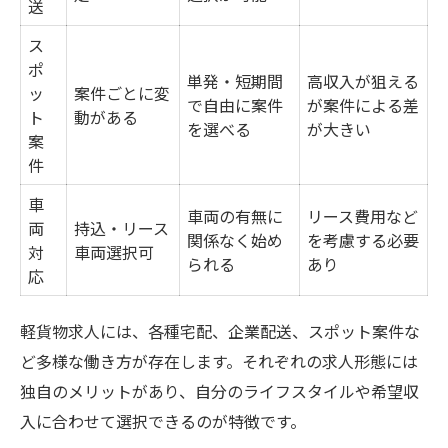
送
未経験者歓迎求人が増加する背景
ス
軽貨物大募集案件の特徴まとめ
ポ
各種宅配で得られるスキル一覧
単発・短期間
高収入が狙える
ッ
案件ごとに変
で自由に案件
が案件による差
女性活躍中の現場で始める第一歩
ト
動がある
を選べる
が大きい
案
シニア歓迎のサポート体制とは
件
自分に合ったスポット案件選びのポイント
車
車両の有無に
リース費用など
スポット案件の選び方早わかり表
両
持込・リース
関係なく始め
を考慮する必要
軽貨物求人で自分に合う働き方を探す
対
車両選択可
られる
あり
応
未経験者歓迎案件の特徴を比較
女性やシニアにも人気の案件例
軽貨物求人には、各種宅配、企業配送、スポット案件な
大募集案件で失敗しない選び方
ど多様な働き方が存在します。それぞれの求人形態には
安定収入を目指すドライバーの始め方
独自のメリットがあり、自分のライフスタイルや希望収
入に合わせて選択できるのが特徴です。
安定収入を得るための働き方パターン