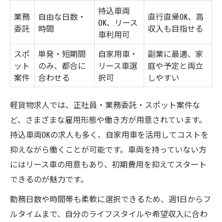
持込車両
業務
自由な日数・
直行直帰OK、高
OK、リース
委託
時間
収入も目指せる
車利用可
スポ
単発・短期間
自家用車・
副業に最適、家
ット
のみ、都合に
リース車選
庭や予定と両立
案件
合わせる
択可
しやすい
軽貨物求人では、正社員・業務委託・スポット案件な
ど、さまざまな雇用形態や働き方が用意されています。
持込車両OKの求人も多く、自家用車を活用してコストを
抑えながら働くことが可能です。車両を持っていない方
にはリース車の用意もあり、初期費用を抑えてスタート
できるのが魅力です。
勤務日数や時間帯も柔軟に選択できるため、週1日からフ
ルタイムまで、自分のライフスタイルや希望収入に合わ