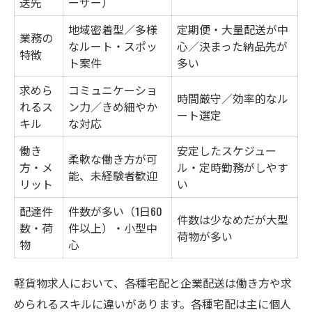
送先
ーザー）
地域密着型／多様
定期便・大量配送が中
業務の
なルート・スポッ
心／決まった納品先が
特徴
ト案件
多い
求めら
コミュニケーショ
時間厳守／効率的なル
れるス
ン力／きめ細やか
ート選定
キル
な対応
働き
安定したスケジュー
柔軟な働き方が可
方・メ
ル・定時勤務がしやす
能、未経験者歓迎
リット
い
配達件
件数が多い（1日60
件数は少なめだが大型
数・荷
件以上）・小型中
荷物が多い
物
心
軽貨物求人において、各種宅配と企業配送は働き方や求
められるスキルに違いがあります。各種宅配は主に個人