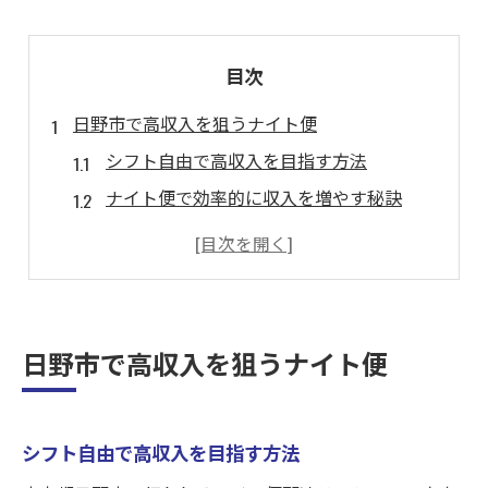
目次
日野市で高収入を狙うナイト便
シフト自由で高収入を目指す方法
ナイト便で効率的に収入を増やす秘訣
週末のみで実現する高収入の可能性
宅配ナイト便の魅力と挑戦ポイント
東京都日野市でのナイト便の特徴
高単価宅配で収入を伸ばすテクニック
日野市で高収入を狙うナイト便
16時〜21時の高単価ナイト便とは
時間を活用した効率的な宅配のコツ
シフト自由で高収入を目指す方法
ナイト便の高単価を最大限に活かす方法