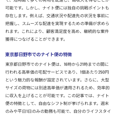
効率良く高収入を狙うナイト便活用法
可能です。しかし、ナイト便には独自の挑戦ポイントも
シフト自由を最大限に活かす収入アップ術
存在します。例えば、交通状況や配達先の状況を事前に
把握し、スムーズな配達を実現するための準備が求めら
東京都日野市で高単価を得る秘訣
れます。これにより、顧客満足度を高め、継続的な案件
ナイト便の魅力を活かした収入増方法
獲得につなげることができます。
宅配効率を高める時間管理の重要性
高単価宅配で収入を伸ばすためのコツ
東京都日野市でのナイト便の特徴
東京都日野市でのナイト便は、16時から21時までの間に
行われる高単価の宅配サービスであり、1個あたり250円
という魅力的な報酬が設定されています。さらに、大型
サイズの荷物には別途高単価が適用されるため、効率的
に収入を上げることが可能です。この記事では、ナイト
便の特徴として、自由なシフト制が挙げられます。週末
のみや平日1日のみの勤務も可能で、自分のライフスタイ