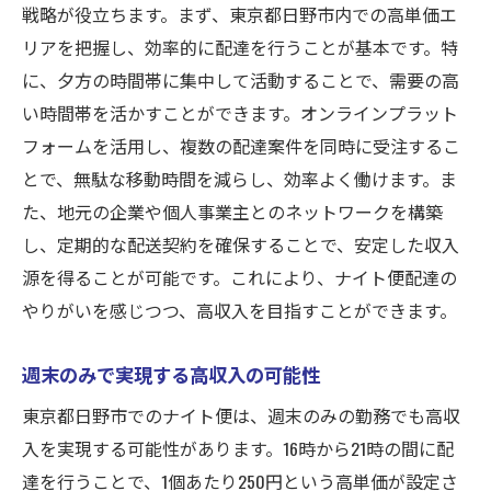
戦略が役立ちます。まず、東京都日野市内での高単価エ
東京都日野市での宅配の特徴と魅力
リアを把握し、効率的に配達を行うことが基本です。特
シフト自由ならではの収入の上げ方
に、夕方の時間帯に集中して活動することで、需要の高
高単価ナイト便の魅力を徹底解剖
い時間帯を活かすことができます。オンラインプラット
フォームを活用し、複数の配達案件を同時に受注するこ
魅力的な収入を可能にする働き方
とで、無駄な移動時間を減らし、効率よく働けます。ま
ナイト便で効率的に高収入を得る方法
た、地元の企業や個人事業主とのネットワークを構築
効率的なルートで収入を最大化する秘訣
し、定期的な配送契約を確保することで、安定した収入
ナイト便の高単価を活かす効率のコツ
源を得ることが可能です。これにより、ナイト便配達の
高収入を目指すための時間管理術
やりがいを感じつつ、高収入を目指すことができます。
東京都日野市での宅配効率アップ方法
シフト自由が生む収入増の可能性
週末のみで実現する高収入の可能性
ナイト便を活用した効果的な働き方
東京都日野市でのナイト便は、週末のみの勤務でも高収
高単価ナイト便で週末だけ働く利点
入を実現する可能性があります。16時から21時の間に配
達を行うことで、1個あたり250円という高単価が設定さ
週末のみで高収入を実現する方法