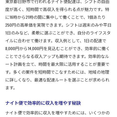
東京都日野市で行われるナイト便配達は、シフトの自由
東京都日野市での宅配の魅力を探る
度が高く、短時間で高収入を得られる点が魅力です。特
フリーなシフトで収入を最大化する秘訣
に16時から21時の間に集中して働くことで、1個あたり
16時から21時までの魅力的なシフト活用
250円の高単価を実現できます。シフトは週末のみや平日
高単価ナイト便を選ぶ理由とは
1日のみなど、柔軟に選ぶことができ、自分のライフスタ
宅配ナイト便で自由なシフトを実現
イルに合わせて働けます。収入例として、1日の配達で
柔軟な働き方でライフスタイルを充実
8,000円から14,000円を見込むことができ、効率的に働く
シフト自由のメリットと効果的な活用法
ことでさらなる収入アップも期待できます。効率的なル
ナイト便を活用した生活改善のヒント
ート計画を立て、時間を最大限に活用することが重要で
す。多くの案件を短時間でこなすためには、地域の地理
東京都日野市での柔軟な働き方を実現
に詳しくなり、最適な配達ルートを選ぶことが求められ
時間を有効に使った収入アップ術
ます。
高単価宅配で自由なシフトを実現する方法
東京都日野市での高単価宅配の魅力
ナイト便で効率的に収入を増やす秘訣
高収入を目指すためのナイト便の活用法
ナイト便で効率的に収入を増やすためには、いくつかの
ナイト便で得られる高単価の秘訣