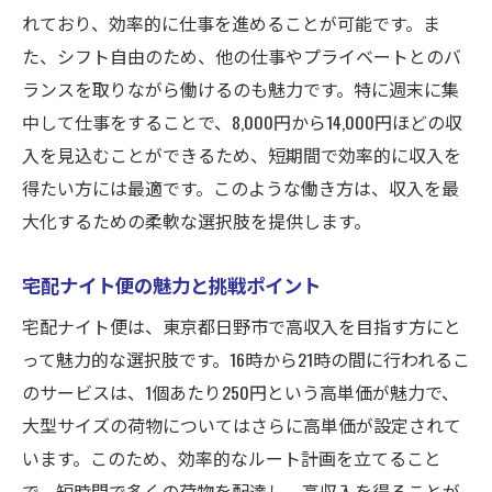
れており、効率的に仕事を進めることが可能です。ま
ナイト便のシフト自由を最大限に活用
た、シフト自由のため、他の仕事やプライベートとのバ
高収入を得る週末限定の宅配スタイル
ランスを取りながら働けるのも魅力です。特に週末に集
ナイト便で得られる収入増の魅力
中して仕事をすることで、8,000円から14,000円ほどの収
東京都日野市での週末活用法
入を見込むことができるため、短期間で効率的に収入を
高単価が生む週末限定収入の可能性
得たい方には最適です。このような働き方は、収入を最
ナイト便でフリーな働き方を手に入れる
大化するための柔軟な選択肢を提供します。
自由なシフトで生活スタイルを最適化
宅配ナイト便の魅力と挑戦ポイント
ナイト便の柔軟性を活かした働き方
宅配ナイト便は、東京都日野市で高収入を目指す方にと
高収入を得るための効果的なシフト活用
って魅力的な選択肢です。16時から21時の間に行われるこ
東京都日野市でのフリーな働き方の魅力
のサービスは、1個あたり250円という高単価が魅力で、
宅配ナイト便の自由なシフトで収入増
大型サイズの荷物についてはさらに高単価が設定されて
高単価宅配でフリーなライフスタイル
います。このため、効率的なルート計画を立てること
高単価宅配で収入を増やす秘訣
で、短時間で多くの荷物を配達し、高収入を得ることが