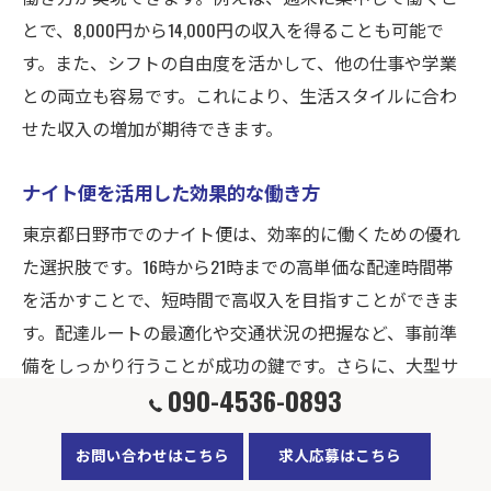
とで、8,000円から14,000円の収入を得ることも可能で
す。また、シフトの自由度を活かして、他の仕事や学業
との両立も容易です。これにより、生活スタイルに合わ
せた収入の増加が期待できます。
ナイト便を活用した効果的な働き方
東京都日野市でのナイト便は、効率的に働くための優れ
た選択肢です。16時から21時までの高単価な配達時間帯
を活かすことで、短時間で高収入を目指すことができま
す。配達ルートの最適化や交通状況の把握など、事前準
備をしっかり行うことが成功の鍵です。さらに、大型サ
090-4536-0893
イズの荷物は別途高単価で配達できるため、収入の多様
化も図れます。ナイト便は時間の制約がある一方で、柔
お問い合わせはこちら
求人応募はこちら
軟なシフトが可能なため、自分のペースで働けるのが魅