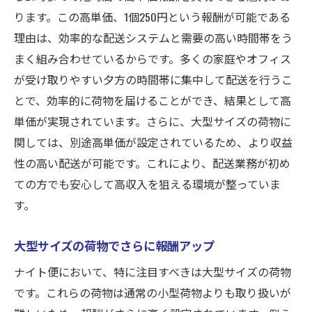
ります。この高単価、1個250円という報酬が可能である
単価アップを狙う荷物の選び方
理由は、効率的な配送システムと需要の高い時間帯をう
特別料金の交渉術
まく組み合わせているからです。多くの家庭やオフィス
大手宅配会社のサイズ別料金設定を理解す
が受け取りやすい夕方の時間帯に集中して配送を行うこ
る
とで、効率的に荷物を届けることができ、結果として高
荷物サイズ別の積載テクニック
単価が実現されています。さらに、大型サイズの荷物に
高単価をもたらす荷物の種類
関しては、別途高単価が設定されているため、より収益
短時間で高収入！ナイト便での成功事例
性の高い配送が可能です。これにより、配送業務が初め
成功者の体験談に学ぶ稼ぎ方
ての方でも安心して高収入を狙える環境が整っていま
す。
短時間で結果を出すための工夫
効率的な働き方の事例紹介
大型サイズの荷物でさらに報酬アップ
成功事例から見る収入アップのヒント
ナイト便において、特に注目すべきは大型サイズの荷物
高収入を実現したドライバーの共通点
です。これらの荷物は通常の小型荷物よりも取り扱いが
失敗から学ぶ成功への道筋