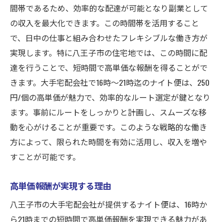
間帯であるため、効率的な配達が可能となり副業として
初めての配達で気を付けるポイント
の収入を最大化できます。この時間帯を活用すること
ナイト便の仕事に必要なスキル
で、日中の仕事と組み合わせたフレキシブルな働き方が
ベテランドライバーから学ぶ成功のコツ
実現します。特に八王子市の住宅地では、この時間に配
失敗しないためのトラブル対策
達を行うことで、短時間で高単価な報酬を得ることがで
きます。大手宅配会社で16時〜21時迄のナイト便は、250
ルート最適化で時間を有効活用する方法
円/個の高単価が魅力で、効率的なルート選定が鍵となり
効率的なルートを作成するためのツール
ます。事前にルートをしっかりと計画し、スムーズな移
リアルタイムでの渋滞情報の活用法
動を心がけることが重要です。このような戦略的な働き
時間短縮を実現する荷物の積み方
方によって、限られた時間を有効に活用し、収入を増や
主要エリアのリサーチと活用
すことが可能です。
柔軟なルート変更のテクニック
高単価報酬が実現する理由
定期的なルートの見直しで効率アップ
荷物サイズによる単価アップの活用法
八王子市の大手宅配会社が提供するナイト便は、16時か
大型荷物の取り扱い方をマスターする
ら21時までの短時間で高単価報酬を実現できる魅力があ