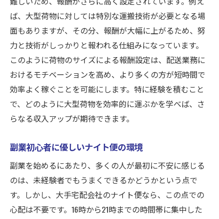
難しいため、報酬がさらに高く設定されています。例え
副業で得た収入を最大化するテクニック
ば、大型荷物に対しては特別な運搬技術が必要となる場
稼いだお金を賢く運用する方法
面もありますが、その分、報酬が大幅に上がるため、努
収入を守るための税金対策
力と技術がしっかりと報われる仕組みになっています。
家計にプラスをもたらす活用法
このように荷物のサイズによる報酬設定は、配送業務に
おけるモチベーションを高め、より多くの方が短時間で
副業収入を主な収入にするためのステップ
効率よく稼ぐことを可能にします。特に経験を積むこと
金融リテラシーを高めて収入を拡大
で、どのように大型荷物を効率的に運ぶかを学べば、さ
副業で得た経験をキャリアに活かす
らなる収入アップが期待できます。
副業初心者に優しいナイト便の環境
副業を始めるにあたり、多くの人が最初に不安に感じる
のは、未経験者でもうまくできるかどうかという点で
す。しかし、大手宅配会社のナイト便なら、この点での
心配は不要です。16時から21時までの時間帯に集中した