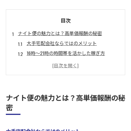
目次
ナイト便の魅力とは？高単価報酬の秘密
大手宅配会社ならではのメリット
16時〜21時の時間帯を活かした稼ぎ方
高単価報酬が実現する理由
大型サイズの荷物でさらに報酬アップ
副業初心者に優しいナイト便の環境
信頼性の高い企業で安定した働き方
ナイト便の魅力とは？高単価報酬の秘
八王子市で副業開始！効率的な稼ぎ方とは
密
八王子市の地域特性を活かす
効率的なルート選定のポイント
大手宅配会社ならではのメリット