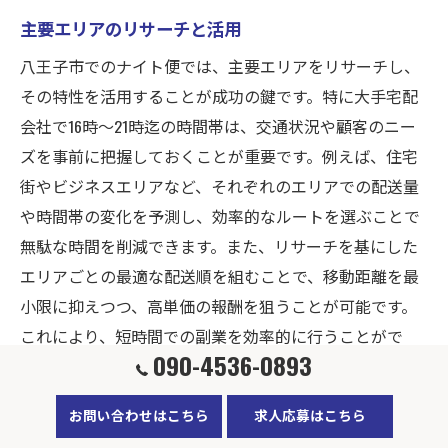
主要エリアのリサーチと活用
八王子市でのナイト便では、主要エリアをリサーチし、
その特性を活用することが成功の鍵です。特に大手宅配
会社で16時〜21時迄の時間帯は、交通状況や顧客のニー
ズを事前に把握しておくことが重要です。例えば、住宅
街やビジネスエリアなど、それぞれのエリアでの配送量
や時間帯の変化を予測し、効率的なルートを選ぶことで
無駄な時間を削減できます。また、リサーチを基にした
エリアごとの最適な配送順を組むことで、移動距離を最
小限に抑えつつ、高単価の報酬を狙うことが可能です。
これにより、短時間での副業を効率的に行うことがで
090-4536-0893
き、収入を最大化することができます。
お問い合わせはこちら
求人応募はこちら
柔軟なルート変更のテクニック