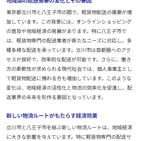
立川市での効率的な運営方法
東京都立川市と八王子市の間で、軽貨物配送の需要が増
配送業者としての信頼性の向上
加しています。この背景には、オンラインショッピング
の普及や地域経済の発展があります。特に八王子市で
多様な配送ニーズに応える柔軟性
は、軽貨物専門の配送業者が新たなニーズに対応し、多
技術革新と配送業の進化
種多様な配送を承っています。立川市は首都圏へのアク
地域の経済活性化に貢献する配送業
セスが良好で、効率的な配送が可能です。さらに、働き
多種多様な配送ニーズに応える立川市の軽貨物
方の柔軟性が求められる現代社会では、個人事業主とし
の魅力
て軽貨物配送に携わる方も増加しています。このような
顧客ニーズに特化したサービス提供
変化は、地域経済の活性化と物流の効率化を促進し、配
地域特有の配送課題とその解決策
送業界の未来を形作る要因となっています。
個人事業主にとってのビジネスチャンス
新しい物流ルートがもたらす経済効果
立川市を拠点とする配送ネットワークの構
築
立川市と八王子市を結ぶ新しい物流ルートは、地域経済
バラエティ豊かな配送オプションの提案
に大きな影響を与えています。特に軽貨物専門の配送サ