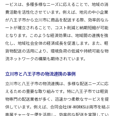
ービスは、多種多様なニーズに応えることで、地域の消
持続可能な配送サービスの実現
費活動を活性化させています。例えば、地元の中小企業
立川市の地理的利便性が八王子市の配送に与え
が八王子市から立川市に商品を配送する際、効率的なル
る影響
ートが確立されることで、コスト削減と納期短縮が可能
都市間アクセスの良さを活かした配送
となります。このような経済効果は、地域間の連携を強
立川市の戦略的立地の活用法
化し、地域社会全体の経済成長を促進します。また、軽
効率的な物流ルートの設計
貨物配送の活用により、環境負荷の低減や持続可能な物
都市の地理的特徴と配送の結びつき
流ネットワークの構築も期待されています。
交通渋滞を回避するための工夫
立川市と八王子市の物流連携の事例
配送コスト削減への貢献
八王子市との連携で拓く立川市の軽貨物配送の
立川市と八王子市の物流連携は、多様な配送ニーズに応
可能性
えるための重要な取り組みです。特に八王子市では軽貨
物専門の配送業者が多く、迅速かつ柔軟なサービスを提
共同配送によるコスト削減策
供しています。例えば、合同会社I.W-WORKSは両市を結ぶ
地域間連携の成功事例
専属チャーター便を活用し、効率的な配送を実現してい