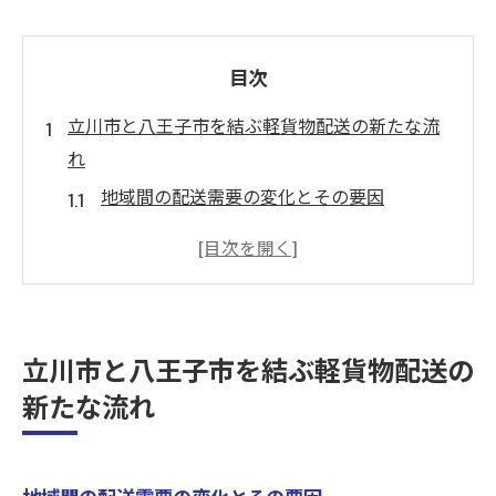
目次
立川市と八王子市を結ぶ軽貨物配送の新たな流
れ
地域間の配送需要の変化とその要因
新しい物流ルートがもたらす経済効果
立川市と八王子市の物流連携の事例
地域密着型サービスの重要性
環境に配慮した軽貨物配送の取り組み
立川市と八王子市を結ぶ軽貨物配送の
未来を見据えた配送業界の展望
新たな流れ
八王子市軽貨物専門配送が立川市で注目される
理由
専門配送のメリットと需要の拡大
地域間の配送需要の変化とその要因