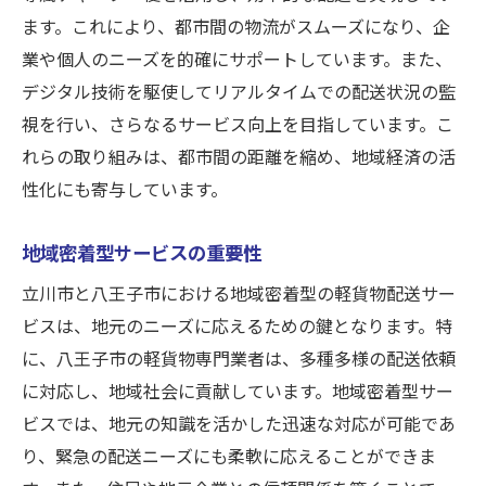
物流ネットワークの拡大と発展
ます。これにより、都市間の物流がスムーズになり、企
地域経済における配送業の役割
業や個人のニーズを的確にサポートしています。また、
新しい市場開拓のための戦略
デジタル技術を駆使してリアルタイムでの配送状況の監
立川市と八王子市の相互利益の創出
視を行い、さらなるサービス向上を目指しています。こ
立川市での効率的な軽貨物配送を支える交通イ
れらの取り組みは、都市間の距離を縮め、地域経済の活
ンフラ
性化にも寄与しています。
主要な交通網とその活用法
地域密着型サービスの重要性
インフラ整備がもたらす配送効率の向上
立川市と八王子市における地域密着型の軽貨物配送サー
未来の都市計画と配送業の関係
ビスは、地元のニーズに応えるための鍵となります。特
公共交通機関との連携による効率化
に、八王子市の軽貨物専門業者は、多種多様の配送依頼
物流拠点の最適化とその影響
に対応し、地域社会に貢献しています。地域密着型サー
交通インフラの改善がもたらす社会的利益
ビスでは、地元の知識を活かした迅速な対応が可能であ
八王子市を視野に入れた立川市の柔軟な配送戦
り、緊急の配送ニーズにも柔軟に応えることができま
略