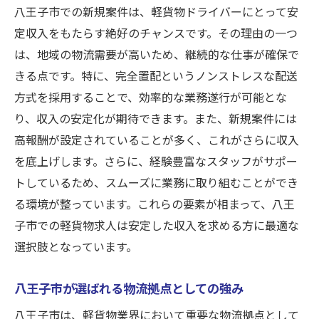
新しい職場での人間関係の築き方
八王子市での新規案件は、軽貨物ドライバーにとって安
定収入をもたらす絶好のチャンスです。その理由の一つ
成功体験から学ぶ、未経験者の成功例
は、地域の物流需要が高いため、継続的な仕事が確保で
八王子市で副業に最適！軽貨物求人の安定収入
きる点です。特に、完全置配というノンストレスな配送
の秘密
方式を採用することで、効率的な業務遂行が可能とな
副業としての軽貨物業の魅力
り、収入の安定化が期待できます。また、新規案件には
安定収入を得るためのポイント
高報酬が設定されていることが多く、これがさらに収入
働きやすさを追求した勤務形態
を底上げします。さらに、経験豊富なスタッフがサポー
収入アップにつながる工夫と努力
トしているため、スムーズに業務に取り組むことができ
八王子市での副業における税金対策
る環境が整っています。これらの要素が相まって、八王
副業から本業へ、ステップアップの道筋
子市での軽貨物求人は安定した収入を求める方に最適な
選択肢となっています。
8月・9月新規スタート！八王子市の軽貨物求人
で新たなキャリアを
八王子市が選ばれる物流拠点としての強み
新規スタートでのスムーズな働き始め
八王子市は、軽貨物業界において重要な物流拠点として
八王子市での軽貨物求人の応募タイミング