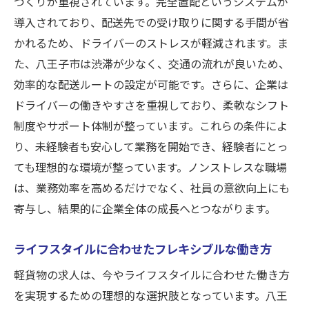
づくりが重視されています。完全置配というシステムが
八王子市で実現
導入されており、配送先での受け取りに関する手間が省
置配がもたらす精神的な余裕
かれるため、ドライバーのストレスが軽減されます。ま
従業員の健康を考慮した職場環境
た、八王子市は渋滞が少なく、交通の流れが良いため、
置配の効率化によるストレス軽減
効率的な配送ルートの設定が可能です。さらに、企業は
ドライバーの働きやすさを重視しており、柔軟なシフト
ワークライフバランスの実現方法
制度やサポート体制が整っています。これらの条件によ
八王子市でノンストレスを感じる働き甲斐
り、未経験者も安心して業務を開始でき、経験者にとっ
働く時間を自分で決める自由と責任
ても理想的な環境が整っています。ノンストレスな職場
八王子市での軽貨物配送が叶える自由なライフ
は、業務効率を高めるだけでなく、社員の意欲向上にも
スタイル
寄与し、結果的に企業全体の成長へとつながります。
自由な働き方を選べる求人の特徴
ライフスタイルを重視した働き方の提案
ライフスタイルに合わせたフレキシブルな働き方
自分らしい生活を実現するための選択肢
軽貨物の求人は、今やライフスタイルに合わせた働き方
八王子市での軽貨物配送の多様な働き方
を実現するための理想的な選択肢となっています。八王