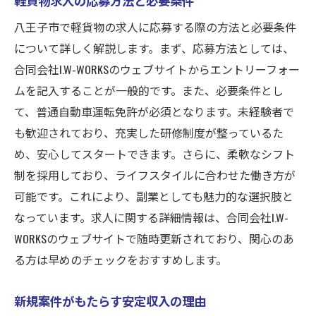
完全置配のメリットと注意点
八王子市で軽貨物の求人に応募する際の方法と必要条件
八王子市での働く安心感の秘密
について詳しく解説します。まず、応募方法としては、
新生活を支える福利厚生制度
合同会社I.W-WORKSのウェブサイトからエントリーフォー
ムを記入することが一般的です。また、必要条件とし
置配業務の効率化で得る時間的余裕
て、普通自動車運転免許が必須となります。未経験者で
柔軟なシフトでプライベート時間を確保
も歓迎されており、充実した研修制度が整っているた
地域密着型のサービスで生まれる信頼と安
め、安心してスタートできます。さらに、柔軟なシフト
心
制を採用しており、ライフスタイルに合わせた働き方が
未経験でもOK！八王子市で軽貨物配送を始める
可能です。これにより、副業としても魅力的な選択肢と
利点
なっています。求人に関する詳細情報は、合同会社I.W-
初心者向け研修プログラムの充実
WORKSのウェブサイトで随時更新されており、関心のあ
未経験者でも安心のサポート体制
る方は早めのチェックをおすすめします。
スキルアップにつながる実務経験
新規案件がもたらす安定収入の理由
八王子市でのキャリアチェンジの可能性