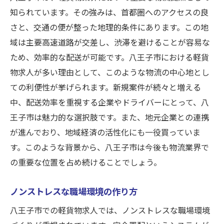
知られています。その強みは、首都圏へのアクセスの良
キャリア構築に役立つ職種選びのコツ
さと、交通の便が整った地理的条件にあります。この地
新たなキャリアへの第一歩を踏み出す方法
域は主要高速道路が交差し、渋滞を避けることが容易な
八王子市でのキャリアアップのチャンス
ため、効率的な配送が可能です。八王子市における軽貨
軽貨物配送業界のトレンドと今後の展望
物求人が多い理由として、このような物流の中心地とし
物流の要所八王子市で始まる軽貨物配送の新し
ての利便性が挙げられます。新規案件が続々と増える
い働き方
中、配送効率を重視する企業やドライバーにとって、八
八王子市が物流の要所とされる理由
王子市は魅力的な選択肢です。また、地元企業との連携
が進んでおり、地域経済の活性化にも一役買っていま
地域社会への貢献を感じる働き方
す。このような背景から、八王子市は今後も物流業界で
軽貨物配送における新しい取り組み
の重要な位置を占め続けることでしょう。
効率的な配達ルートの構築方法
地域のニーズに応える柔軟なサービス
ノンストレスな職場環境の作り方
持続可能な物流を目指すための取り組み
八王子市での軽貨物求人では、ノンストレスな職場環境
完全置配の軽貨物求人でノンストレスな毎日を