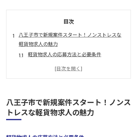
目次
八王子市で新規案件スタート！ノンストレスな
軽貨物求人の魅力
軽貨物求人の応募方法と必要条件
新規案件がもたらす安定収入の理由
八王子市が選ばれる物流拠点としての強み
ノンストレスな職場環境の作り方
ライフスタイルに合わせたフレキシブルな
八王子市で新規案件スタート！ノンス
働き方
トレスな軽貨物求人の魅力
軽貨物業界の未来を見据えたキャリアパス
完全置配で働く安心感！八王子市の軽貨物求人
がもたらす新生活
軽貨物求人の応募方法と必要条件