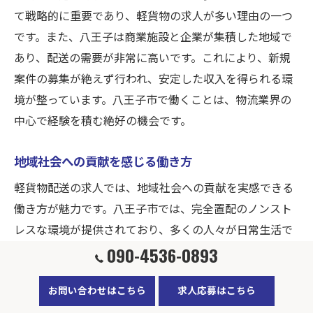
て戦略的に重要であり、軽貨物の求人が多い理由の一つ
です。また、八王子は商業施設と企業が集積した地域で
あり、配送の需要が非常に高いです。これにより、新規
案件の募集が絶えず行われ、安定した収入を得られる環
境が整っています。八王子市で働くことは、物流業界の
中心で経験を積む絶好の機会です。
地域社会への貢献を感じる働き方
軽貨物配送の求人では、地域社会への貢献を実感できる
働き方が魅力です。八王子市では、完全置配のノンスト
レスな環境が提供されており、多くの人々が日常生活で
必要とする物資を効率的に届けることができます。たと
090-4536-0893
えば、日々の生活必需品や医療品の配送によって、地域
お問い合わせはこちら
求人応募はこちら
住民の生活を支える役割を担うことができます。また、
副業としても注目されており、柔軟な働き方が可能な点