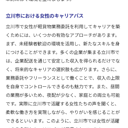
立川市における女性のキャリアパス
立川市で女性が軽貨物業務委託を利用してキャリアを築
くためには、いくつかの有効なアプローチがあります。
まず、未経験者歓迎の環境を活用し、新たなスキルを身
につけることができます。多くの企業が集まる立川市で
は、企業配送を通じて安定した収入を得られるだけでな
く、将来的なキャリアの選択肢も広がります。さらに、
業務委託やフリーランスとして働くことで、収入の上限
を自身でコントロールできるのも魅力です。また、昼間
の業務が多いため、夜配が少なく、家庭との両立も可能
です。実際に立川市で活躍する女性たちの声を聞くと、
柔軟な働き方を実現しながら、やりがいを感じることが
できるといいます。このように、立川市では女性が活躍