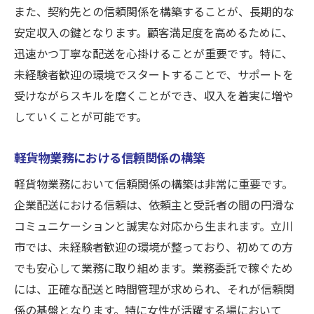
また、契約先との信頼関係を構築することが、長期的な
安定収入の鍵となります。顧客満足度を高めるために、
迅速かつ丁寧な配送を心掛けることが重要です。特に、
未経験者歓迎の環境でスタートすることで、サポートを
受けながらスキルを磨くことができ、収入を着実に増や
していくことが可能です。
軽貨物業務における信頼関係の構築
軽貨物業務において信頼関係の構築は非常に重要です。
企業配送における信頼は、依頼主と受託者の間の円滑な
コミュニケーションと誠実な対応から生まれます。立川
市では、未経験者歓迎の環境が整っており、初めての方
でも安心して業務に取り組めます。業務委託で稼ぐため
には、正確な配送と時間管理が求められ、それが信頼関
係の基盤となります。特に女性が活躍する場において