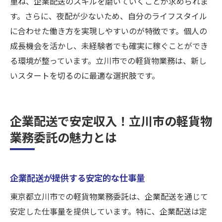
重ね、企業配送のスキルを磨いていくことが求められま
す。さらに、夜配が少ないため、自分のライフスタイル
に合わせた働き方を実現しやすいのが特徴です。個人の
成長機会を活かし、未経験者でも確実に稼ぐことができ
る環境が整っています。立川市での軽貨物業務は、新し
いスタートを切るのに最適な選択肢です。
企業配送で安定収入！立川市の軽貨物
業務委託の魅力とは
企業配送が提供する安定的な仕事量
東京都立川市での軽貨物業務委託は、企業配送を通じて
安定した仕事量を提供しています。特に、企業配送は定