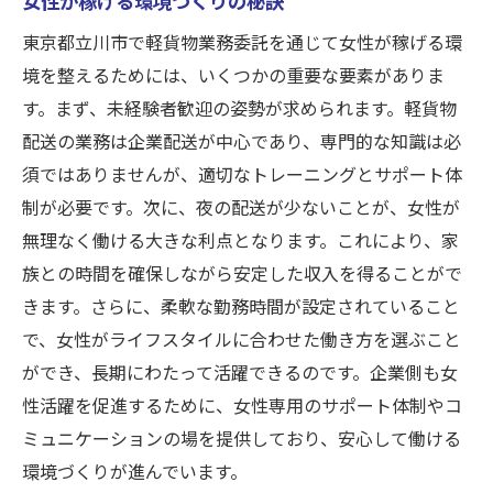
東京都立川市で軽貨物業務委託を通じて女性が稼げる環
境を整えるためには、いくつかの重要な要素がありま
す。まず、未経験者歓迎の姿勢が求められます。軽貨物
配送の業務は企業配送が中心であり、専門的な知識は必
須ではありませんが、適切なトレーニングとサポート体
制が必要です。次に、夜の配送が少ないことが、女性が
無理なく働ける大きな利点となります。これにより、家
族との時間を確保しながら安定した収入を得ることがで
きます。さらに、柔軟な勤務時間が設定されていること
で、女性がライフスタイルに合わせた働き方を選ぶこと
ができ、長期にわたって活躍できるのです。企業側も女
性活躍を促進するために、女性専用のサポート体制やコ
ミュニケーションの場を提供しており、安心して働ける
環境づくりが進んでいます。