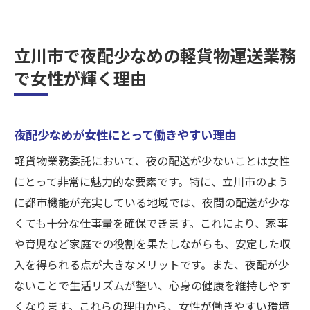
立川市で夜配少なめの軽貨物運送業務
で女性が輝く理由
夜配少なめが女性にとって働きやすい理由
軽貨物業務委託において、夜の配送が少ないことは女性
にとって非常に魅力的な要素です。特に、立川市のよう
に都市機能が充実している地域では、夜間の配送が少な
くても十分な仕事量を確保できます。これにより、家事
や育児など家庭での役割を果たしながらも、安定した収
入を得られる点が大きなメリットです。また、夜配が少
ないことで生活リズムが整い、心身の健康を維持しやす
くなります。これらの理由から、女性が働きやすい環境