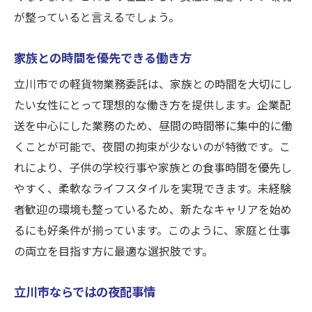
が整っていると言えるでしょう。
家族との時間を優先できる働き方
立川市での軽貨物業務委託は、家族との時間を大切にし
たい女性にとって理想的な働き方を提供します。企業配
送を中心にした業務のため、昼間の時間帯に集中的に働
くことが可能で、夜間の拘束が少ないのが特徴です。こ
れにより、子供の学校行事や家族との食事時間を優先し
やすく、柔軟なライフスタイルを実現できます。未経験
者歓迎の環境も整っているため、新たなキャリアを始め
るにも好条件が揃っています。このように、家庭と仕事
の両立を目指す方に最適な選択肢です。
立川市ならではの夜配事情