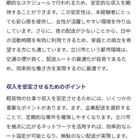
期的なスケジュールで行われるため、安定的な収入を期
待することができます。この安定性は、未経験者にとっ
ても安心感を提供し、女性が活躍しやすい環境を作り出
しています。さらに、夜の配送が少ないことから、日中
の活動時間を有効に利用できるため、家庭との両立を希
望する方にも適しています。立川市という都市環境は、
交通の便が良く、配送ルートの最適化が容易であるた
め、効率的な働き方を実現するのに最適です。
収入を安定させるためのポイント
軽貨物の仕事で収入を安定させるためには、いくつかの
重要なポイントがあります。まず、企業配送を選択する
ことで、定期的な案件を確保しやすくなります。立川市
を拠点に広がるネットワークを活用すれば、効率的なル
ート設定が可能となり、無駄のない配送が実現します。