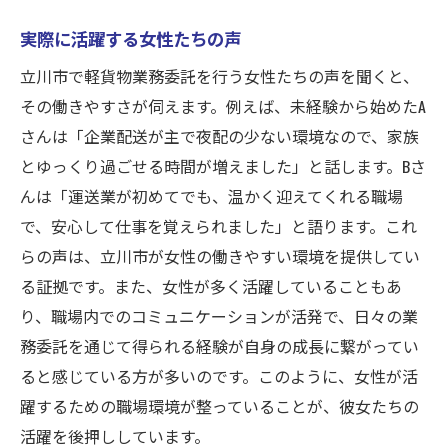
実際に活躍する女性たちの声
立川市で軽貨物業務委託を行う女性たちの声を聞くと、
その働きやすさが伺えます。例えば、未経験から始めたA
さんは「企業配送が主で夜配の少ない環境なので、家族
とゆっくり過ごせる時間が増えました」と話します。Bさ
んは「運送業が初めてでも、温かく迎えてくれる職場
で、安心して仕事を覚えられました」と語ります。これ
らの声は、立川市が女性の働きやすい環境を提供してい
る証拠です。また、女性が多く活躍していることもあ
り、職場内でのコミュニケーションが活発で、日々の業
務委託を通じて得られる経験が自身の成長に繋がってい
ると感じている方が多いのです。このように、女性が活
躍するための職場環境が整っていることが、彼女たちの
活躍を後押ししています。