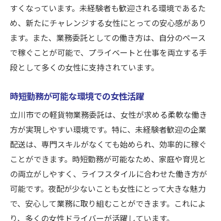
すくなっています。未経験者も歓迎される環境であるた
企業配送から得られる達成感
め、新たにチャレンジする女性にとっての安心感があり
立川市で夜配少なめの軽貨物運送業務で女性が
ます。また、業務委託としての働き方は、自分のペース
輝く理由
で稼ぐことが可能で、プライベートと仕事を両立する手
夜配少なめが女性にとって働きやすい理由
段として多くの女性に支持されています。
家族との時間を優先できる働き方
立川市ならではの夜配事情
時短勤務が可能な環境での女性活躍
女性が求めるワークライフバランス
立川市での軽貨物業務委託は、女性が求める柔軟な働き
夜配少なめによる健康面への配慮
方が実現しやすい環境です。特に、未経験者歓迎の企業
女性にとっての理想的なスケジュール
配送は、専門スキルがなくても始められ、効率的に稼ぐ
軽貨物業務委託で稼ぐ！立川市での女性活躍の
ことができます。時短勤務が可能なため、家庭や育児と
実態
の両立がしやすく、ライフスタイルに合わせた働き方が
可能です。夜配が少ないことも女性にとって大きな魅力
女性が稼げる環境づくりの秘訣
で、安心して業務に取り組むことができます。これによ
実際に活躍する女性たちの声
り、多くの女性ドライバーが活躍しています。