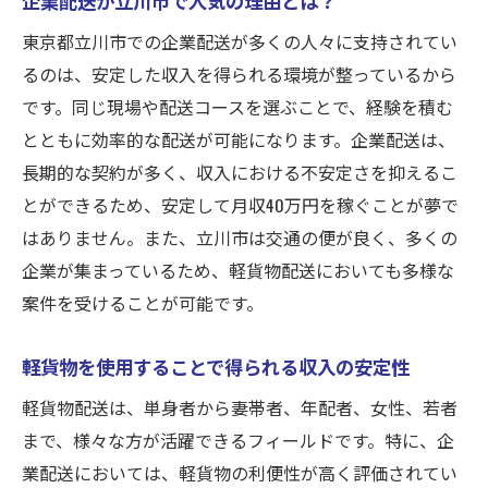
厚生
東京都立川市での企業配送が多くの人々に支持されてい
同じ現場・同じ配送コースで安定収入を実現す
るのは、安定した収入を得られる環境が整っているから
る方法
です。同じ現場や配送コースを選ぶことで、経験を積む
立川市内で効率的に働くための現場選び
とともに効率的な配送が可能になります。企業配送は、
配送コース選択の重要性とその効果
長期的な契約が多く、収入における不安定さを抑えるこ
同じ現場で得られる安定感と安心感
とができるため、安定して月収40万円を稼ぐことが夢で
はありません。また、立川市は交通の便が良く、多くの
長期的に安定収入を得るためのコース固定
企業が集まっているため、軽貨物配送においても多様な
のメリット
案件を受けることが可能です。
立川市の企業配送での現場固定がもたらす
利点
軽貨物を使用することで得られる収入の安定性
効率的な配送で月収40万円を実現する秘訣
軽貨物配送は、単身者から妻帯者、年配者、女性、若者
年配者から若者まで様々な方が活躍できる企業
まで、様々な方が活躍できるフィールドです。特に、企
配送の求人
業配送においては、軽貨物の利便性が高く評価されてい
立川市で年齢を問わず活躍できる企業配送