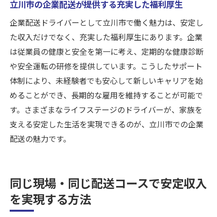
のポイント
立川市の企業配送が提供する充実した福利厚生
企業配送での女性ドライバーの成功事例
企業配送ドライバーとして立川市で働く魅力は、安定し
仕事と家庭を両立できる企業配送のシフト
た収入だけでなく、充実した福利厚生にあります。企業
女性が企業配送を選ぶ利点とその魅力
は従業員の健康と安全を第一に考え、定期的な健康診断
や安全運転の研修を提供しています。こうしたサポート
柔軟な働き方で月収40万円を実現する企業配送
体制により、未経験者でも安心して新しいキャリアを始
のポイント
めることができ、長期的な雇用を維持することが可能で
立川市での柔軟な勤務時間の利点
す。さまざまなライフステージのドライバーが、家族を
個々のライフスタイルに合った働き方
支える安定した生活を実現できるのが、立川市での企業
収入とワークライフバランスの両立法
配送の魅力です。
企業配送で働く上でのスケジュール調整術
多様な働き方が可能な企業配送の仕組み
同じ現場・同じ配送コースで安定収入
月収40万円を安定して稼ぐための柔軟性
を実現する方法