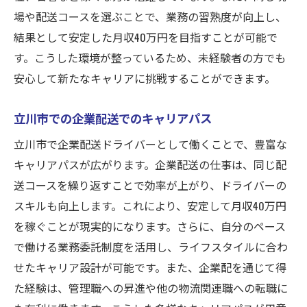
軽貨物がもたらす時間とコストの節約
場や配送コースを選ぶことで、業務の習熟度が向上し、
軽貨物の特性を活かした配送のテクニック
結果として安定した月収40万円を目指すことが可能で
月収40万円を目指す軽貨物ドライバーの働
す。こうした環境が整っているため、未経験者の方でも
き方
安心して新たなキャリアに挑戦することができます。
単身者や妻帯者にも最適な企業配送の働き方と
立川市での企業配送でのキャリアパス
は
家族構成に合わせた働き方の選択肢
立川市で企業配送ドライバーとして働くことで、豊富な
単身者が企業配送で活躍するためのポイン
キャリアパスが広がります。企業配送の仕事は、同じ配
ト
送コースを繰り返すことで効率が上がり、ドライバーの
スキルも向上します。これにより、安定して月収40万円
家族を持つドライバーのための働き方改革
を稼ぐことが現実的になります。さらに、自分のペース
立川市でのライフスタイルに合った企業配
で働ける業務委託制度を活用し、ライフスタイルに合わ
送
せたキャリア設計が可能です。また、企業配を通じて得
家族と両立できる企業配送のシフト制
た経験は、管理職への昇進や他の物流関連職への転職に
働き方を柔軟に調整できる企業配送の魅力