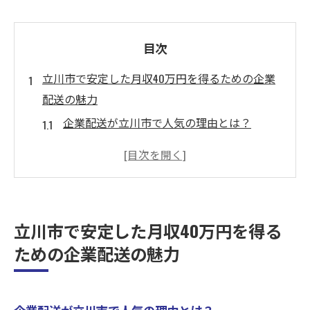
目次
立川市で安定した月収40万円を得るための企業
配送の魅力
企業配送が立川市で人気の理由とは？
軽貨物を使用することで得られる収入の安
定性
未経験者でも安心！企業配送のサポート体
制
立川市で安定した月収40万円を得る
立川市での企業配送でのキャリアパス
ための企業配送の魅力
安定した月収を約束する立川市の企業配送
ドライバー
立川市の企業配送が提供する充実した福利
企業配送が立川市で人気の理由とは？