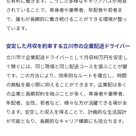
も有利に働きます。こうした多様なキャリアパスが用意
初心者でも安心！立川市の企業配でキャリアを
されていることで、単身者や妻帯者、年配者や若者ま
スタート
で、誰もが長期的に働き続けることができる環境が整っ
未経験者歓迎！企業配送の学び方
ています。
立川市での安心のサポート体制
安定した月収を約束する立川市の企業配送ドライバー
初心者がキャリアを築くためのステップ
立川市の企業配送での成長機会
立川市で企業配送ドライバーとして月収40万円を安定し
て稼ぐには、同じ現場と同じ配送コースを選ぶことが鍵
業務をスムーズに始めるためのガイド
です。この方法により、効率的なルートを確立し、時間
未経験から始める企業配送の魅力
の無駄を最小限に抑えることができます。企業配は多く
女性ドライバーが安定して月収40万円を稼ぐた
の企業と長期契約を結ぶことが多く、単身者や妻帯者、
めの秘訣
年配者、女性、若者など、様々な方が活躍できる場があ
女性に適した企業配送の働き方
ります。安定した収入を得ることで、計画的な生活設計
立川市で女性ドライバーが活躍する理由
が可能となり、長期的なキャリア構築にも役立ちます。
女性ドライバーが月収40万円を目指すため