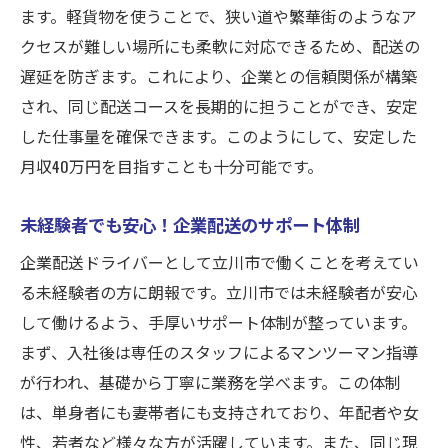
ます。軽貨物を使うことで、狭い道や繁華街のようなア
年配者に適した企業配送の魅力
クセスが難しい場所にも柔軟に対応できるため、配送の
若者が企業配送でキャリアを築くためのヒ
遅延を防ぎます。これにより、企業との信頼関係が構築
ント
され、同じ配送コースを長期的に担うことができ、安定
立川市で幅広い年齢層が働ける環境
した仕事量を確保できます。このようにして、安定した
企業配送が提供する多様なキャリアチャン
月収40万円を目指すことも十分可能です。
ス
未経験者でも安心！企業配送のサポート体制
年齢に左右されない企業配送の柔軟な働き
方
企業配送ドライバーとして立川市で働くことを考えてい
軽貨物を活用した効率的な配送で月収40万円を
る未経験者の方に朗報です。立川市では未経験者が安心
目指す
して働けるよう、手厚いサポート体制が整っています。
まず、入社後は専任のスタッフによるマンツーマン指導
軽貨物を使った配送のメリットとは？
が行われ、基礎から丁寧に業務を学べます。この体制
立川市で軽貨物を活用するコツ
は、単身者にも妻帯者にも支持されており、年配者や女
効率的な配送で収入アップを実現
性、若者など様々な方が活躍しています。また、同じ現