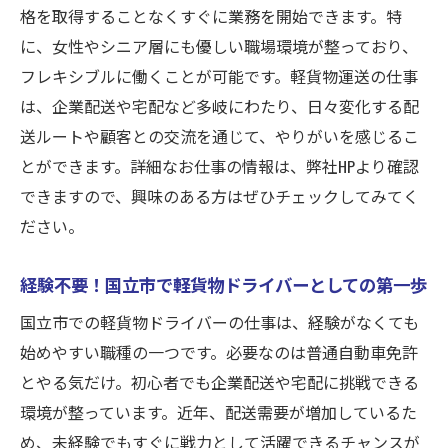
格を取得することなくすぐに業務を開始できます。特
ー
に、女性やシニア層にも優しい職場環境が整っており、
シニア世代が活躍できる理由とは
フレキシブルに働くことが可能です。軽貨物運送の仕事
国立市でシニアに最適な働き方の提案
は、企業配送や宅配など多岐にわたり、日々変化する配
年齢を問わない国立市の軽貨物運送業界
送ルートや顧客との交流を通じて、やりがいを感じるこ
シニアが感じる軽貨物配送のやりがい
とができます。詳細なお仕事の情報は、弊社HPより確認
健康維持にも貢献する軽貨物ドライバーの
できますので、興味のある方はぜひチェックしてみてく
仕事
ださい。
シニア世代が求める働きやすい環境とは
経験不要！国立市で軽貨物ドライバーとしての第一歩
やる気次第で成長可能な軽貨物運送の世界
国立市での軽貨物ドライバーの仕事は、経験がなくても
やる気があれば未経験でも大歓迎
始めやすい職種の一つです。必要なのは普通自動車免許
成長をサポートする国立市の職場環境
とやる気だけ。初心者でも企業配送や宅配に挑戦できる
自分次第で広がるキャリアパス
環境が整っています。近年、配送需要が増加しているた
軽貨物運送で得る達成感とやりがい
め、未経験でもすぐに戦力として活躍できるチャンスが