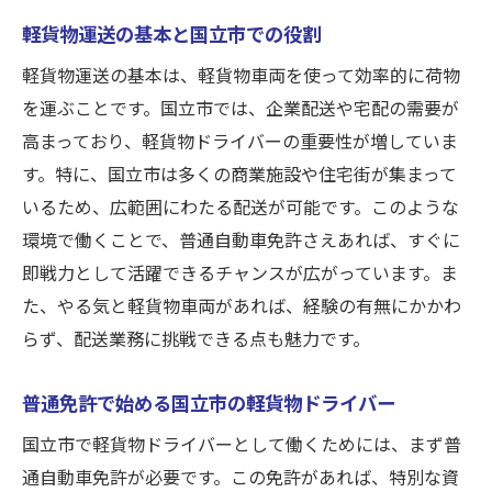
的な職場
軽貨物運送の基本と国立市での役割
シニアも歓迎！国立市での働きやすさの理
軽貨物運送の基本は、軽貨物車両を使って効率的に荷物
由
を運ぶことです。国立市では、企業配送や宅配の需要が
企業配送で活躍！女性歓迎の国立市軽貨物求人
高まっており、軽貨物ドライバーの重要性が増していま
企業配送のニーズと女性ドライバーの役割
す。特に、国立市は多くの商業施設や住宅街が集まって
国立市で女性が活躍する軽貨物配送の現状
いるため、広範囲にわたる配送が可能です。このような
女性に優しい職場環境を提供する軽貨物運
環境で働くことで、普通自動車免許さえあれば、すぐに
送
即戦力として活躍できるチャンスが広がっています。ま
た、やる気と軽貨物車両があれば、経験の有無にかかわ
企業配送を通じたキャリアアップの可能性
らず、配送業務に挑戦できる点も魅力です。
国立市での働き方改革と女性の新しいチャ
ンス
普通免許で始める国立市の軽貨物ドライバー
女性が安心して働ける国立市の軽貨物ドラ
国立市で軽貨物ドライバーとして働くためには、まず普
イバー
通自動車免許が必要です。この免許があれば、特別な資
東京都国立市でシニアも歓迎の軽貨物ドライバ