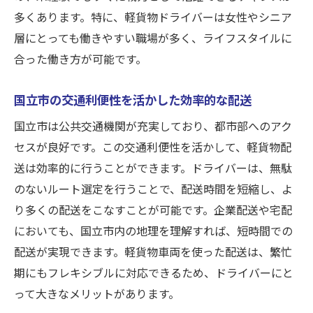
国立市で挑戦を続ける意欲が成長を促す
多くあります。特に、軽貨物ドライバーは女性やシニア
仲間と共に成長する国立市の配送チーム
層にとっても働きやすい職場が多く、ライフスタイルに
宅配需要増加中！国立市で軽貨物運送を始めよ
合った働き方が可能です。
う
国立市の交通利便性を活かした効率的な配送
宅配業界の現状と国立市での需要
軽貨物運送がもたらす新たなビジネスチャ
国立市は公共交通機関が充実しており、都市部へのアク
ンス
セスが良好です。この交通利便性を活かして、軽貨物配
送は効率的に行うことができます。ドライバーは、無駄
国立市で宅配を始めるメリットと注意点
のないルート選定を行うことで、配送時間を短縮し、よ
需要に応えるための効率的な宅配方法
り多くの配送をこなすことが可能です。企業配送や宅配
国立市での宅配ビジネス成功のポイント
においても、国立市内の地理を理解すれば、短時間での
宅配を通じた地域貢献とやりがい
配送が実現できます。軽貨物車両を使った配送は、繁忙
普通自動車免許で挑戦する国立市の軽貨物ドラ
期にもフレキシブルに対応できるため、ドライバーにと
イバー
って大きなメリットがあります。
普通免許があれば始められる理由