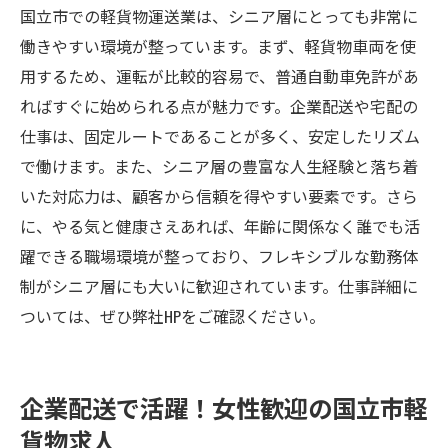
国立市での軽貨物運送業は、シニア層にとっても非常に
軽貨物車両があれば即戦力！国立市の配送業で
働きやすい環境が整っています。まず、軽貨物車両を使
新しいキャリア
用するため、運転が比較的容易で、普通自動車免許があ
軽貨物車両の購入と運用の基本
ればすぐに始められる点が魅力です。企業配送や宅配の
即戦力として活躍するためのポイント
仕事は、固定ルートであることが多く、安定したリズム
車両を活用した国立市でのキャリア形成
で働けます。また、シニア層の豊富な人生経験と落ち着
軽貨物車両を使った配送の利点
いた対応力は、顧客から信頼を得やすい要素です。さら
国立市での車両管理と効率的な配送
に、やる気と健康さえあれば、年齢に関係なく誰でも活
車両を最大限に活用する方法
躍できる職場環境が整っており、フレキシブルな勤務体
制がシニア層にも大いに歓迎されています。仕事詳細に
ついては、ぜひ弊社HPをご確認ください。
企業配送で活躍！女性歓迎の国立市軽
貨物求人