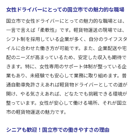
女性ドライバーにとっての国立市での魅力的な職場
国立市で普通免許を活かすチャンス
免許取得後のキャリアステップ
国立市で女性ドライバーにとっての魅力的な職場とは、
普通免許を活かした配送の魅力
一言で言えば「柔軟性」です。軽貨物運送の現場では、
シフト制を採用している企業が多く、自分のライフスタ
国立市での免許活用例と成功事例
イルに合わせた働き方が可能です。また、企業配送や宅
普通免許と軽貨物運送の相性
配のニーズが高まっているため、安定した収入も期待で
国立市での軽貨物ドライバー求人情報を徹底解
きます。特に、女性専用のサポート体制が整っている企
説
業もあり、未経験でも安心して業務に取り組めます。普
国立市の求人市場と軽貨物運送の現状
通自動車免許さえあれば軽貨物ドライバーとしての道が
求職者にとっての魅力的な条件とは
開け、やる気さえあれば、どなたでも挑戦できる環境が
国立市での求人を探す方法とポイント
整っています。女性が安心して働ける場所、それが国立
軽貨物ドライバーとしての必要条件
市の軽貨物運送の魅力です。
求人情報から見る国立市での働き方
シニアも歓迎！国立市での働きやすさの理由
国立市での軽貨物求人の展望