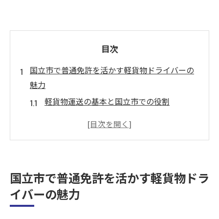
目次
国立市で普通免許を活かす軽貨物ドライバーの
魅力
軽貨物運送の基本と国立市での役割
普通免許で始める国立市の軽貨物ドライバ
ー
経験不要！国立市で軽貨物ドライバーとし
ての第一歩
国立市で普通免許を活かす軽貨物ドラ
国立市の交通利便性を活かした効率的な配
イバーの魅力
送
女性ドライバーにとっての国立市での魅力