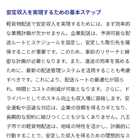
需要増の八王子で軽貨物宅配を始めるメリット
安定収入を実現するための基本ステップ
と稼ぎ方
軽貨物配送で安定収入を実現するためには、まず効率的
宅配需要拡大がもたらすビジネスチャンス
な業務計画が欠かせません。企業配送は、予測可能な配
八王子市での宅配業務の始め方
送ルートとスケジュールを設定し、安定した取引先を確
効率的な配達スケジュールの組み方
保することが重要です。このため、事前のリサーチと綿
地域密着型サービスが持つ強み
密な計画が必要となります。また、運送の効率を高める
宅配業務で必要なスキルと知識
ために、最新の配送管理システムを活用することも考慮
八王子市で宅配ビジネスを成功させる鍵
すべきです。これにより、配送ルートの最適化が図ら
れ、時間とコストの削減が可能となります。さらに、ド
効率的な運送ルートで利益最大化！八王子市の
ライバーとしてのスキル向上も収入増に直結します。安
軽貨物配送術
全運転や迅速な対応は、企業の信頼を得るカギとなり、
最適ルートを見つけるためのテクニック
長期的な契約に結びつくことも少なくありません。八王
運送効率を高めるためのツール活用法
子市での軽貨物配送は、地域の特性を活かし、計画的に
八王子市の道路事情を理解する
行動することで、安定した収入を得るための理想的なス