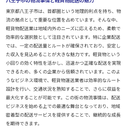
軽貨物運送で企業との信頼関係を築く方法
東京都八王子市は、首都圏という地理的利点を持ち、物
八王子市で企業配送を選ぶメリット
流の拠点として重要な位置を占めています。そんな中、
軽貨物配送業は地域内外のニーズに応えるため、柔軟で
成功事例から学ぶ企業配送のポイント
効率的な選択肢として注目されています。特に企業配送
企業配送での収入安定化の秘訣を伝授
では、一定の配送量とルートが確保されており、安定し
八王子市で企業配送を始めるための準備
た収入を見込めることが大きな魅力です。軽貨物という
軽貨物配送での成功体験を共有！八王子市で稼
小回りの効く特性を活かし、迅速かつ正確な配送を実現
ぐためのポイント
できるため、多くの企業から信頼されています。このよ
経験者が語る成功の裏側
うなビジネス環境で、軽貨物運送業者は効率的なルート
軽貨物配送で高収入を目指すための戦略
設計を行い、交通状況を熟知することで、さらに収益を
お客様満足度を高めるサービス提供法
最大化することが可能です。この街の物流事情は、配送
八王子市での配送ネットワークの構築
ビジネスを始める上での最適な舞台となっており、地域
密着型の配送サービスを提供することで、継続的な成長
成功体験に学ぶリスク管理の重要性
を期待できます。
安定収益を得るための日々の工夫