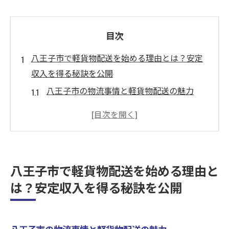
目次
八王子市で軽貨物配送を始める理由とは？安定
収入を得る秘訣を公開
八王子市の物流事情と軽貨物配送の魅力
安定収入を実現するための基本ステップ
軽貨物配送で成功するための心構え
効率的なルート設計で収入を最大化しよう
企業配送がもたらす安定した収益源
八王子市で軽貨物配送を始める理由と
八王子市での配送ビジネスの将来性
は？安定収入を得る秘訣を公開
企業配送活用で稼ごう！八王子での軽貨物運送
の魅力
企業配送の需要が高まる背景
八王子市の物流事情と軽貨物配送の魅力