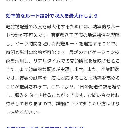
八王子市で宅配業を始める魅力
効率的なルート設計で収入を最大化しよう
宅配業務で差別化を図るポイント
軽貨物配送で収入を最大化するためには、効率的なルー
効率的な宅配のためのスケジュール管理
ト設計が不可欠です。東京都八王子市の地域特性を理解
需要に応じた柔軟なサービス提供法
し、ピーク時間を避けた配送ルートを選定することで、
宅配業界での成功事例を学ぶ
時間と燃料の節約が可能です。最新のナビゲーション技
軽貨物配送を八王子市で始めるためのステップ
術を活用し、リアルタイムでの交通情報を反映させるこ
ガイド
とで、より効率的な配送が実現します。また、企業配送
八王子市での配送業務スタートの手順
では、複数の顧客を一度に対応することで効率を高める
初めての軽貨物運送に必要な準備
ことが推奨されます。これにより、1日の配送件数を増や
八王子市での届け出と許可について
し、収入を向上させることができます。お問い合わせお
待ちしておりますので、詳細について知りたい方はぜひ
配送業務に必要な車両選びのポイント
ご連絡ください。
事前に知っておくべき契約内容
配送を成功させるための初期計画