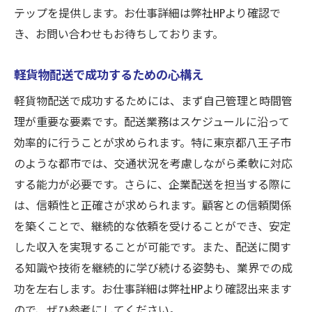
配送効率を上げるための時間管理法
テップを提供します。お仕事詳細は弊社HPより確認で
運送コストを抑えるための工夫
き、お問い合わせもお待ちしております。
配送ルートの最適化で利益を伸ばす
軽貨物配送で成功するための心構え
初心者でも安心！八王子市での軽貨物企業配送
の始め方
軽貨物配送で成功するためには、まず自己管理と時間管
初心者が知っておくべき基本情報
理が重要な要素です。配送業務はスケジュールに沿って
効率的に行うことが求められます。特に東京都八王子市
八王子市での企業配送の始め方
のような都市では、交通状況を考慮しながら柔軟に対応
必要な設備と初期投資について
する能力が必要です。さらに、企業配送を担当する際に
初めての企業配送で注意すべきポイント
は、信頼性と正確さが求められます。顧客との信頼関係
八王子での配送ネットワークの構築法
を築くことで、継続的な依頼を受けることができ、安定
サポート体制を活用して安心スタート
した収入を実現することが可能です。また、配送に関す
宅配業務の需要が増加中！八王子市で軽貨物で
る知識や技術を継続的に学び続ける姿勢も、業界での成
稼ごう
功を左右します。お仕事詳細は弊社HPより確認出来ます
増え続ける宅配需要の背景とは
ので、ぜひ参考にしてください。