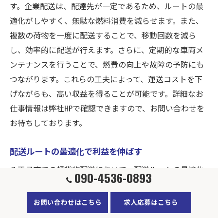
す。企業配送は、配達先が一定であるため、ルートの最
適化がしやすく、無駄な燃料消費を減らせます。また、
複数の荷物を一度に配送することで、移動回数を減ら
し、効率的に配送が行えます。さらに、定期的な車両メ
ンテナンスを行うことで、燃費の向上や故障の予防にも
つながります。これらの工夫によって、運送コストを下
げながらも、高い収益を得ることが可能です。詳細なお
仕事情報は弊社HPで確認できますので、お問い合わせを
お待ちしております。
配送ルートの最適化で利益を伸ばす
八王子市での軽貨物配送において、配送ルートの最適化
090-4536-0893
は利益を伸ばす鍵となります。企業配送では、日々の交
通状況を考慮し、柔軟にルートを調整することが求めら
お問い合わせはこちら
求人応募はこちら
れます。スマートフォンのナビゲーションアプリを活用