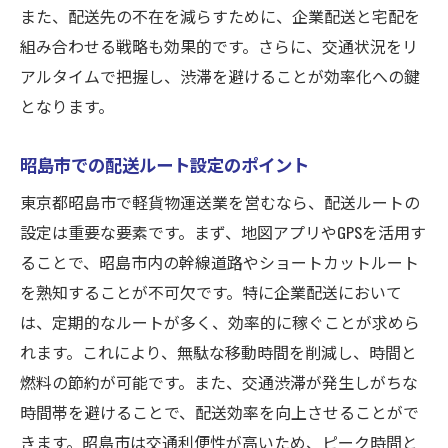
昭島市での軽貨物運送に適した車両選び
また、配送先の不在を減らすために、企業配送と宅配を
組み合わせる戦略も効果的です。さらに、交通状況をリ
配送業務のイノベーションを取り入れる
アルタイムで把握し、渋滞を避けることが効率化への鍵
宅配初心者でも安心！昭島市での軽貨物運送で
となります。
安定収入を実現する方法
未経験者が安心して始められるサポート体
昭島市での配送ルート設定のポイント
制
東京都昭島市で軽貨物運送業を営むなら、配送ルートの
軽貨物運送業務で必要なスキルと知識
設定は重要な要素です。まず、地図アプリやGPSを活用す
昭島市での軽貨物運送に必要な準備と心構
ることで、昭島市内の幹線道路やショートカットルート
え
を熟知することが不可欠です。特に企業配送において
配送中に心がけたい安全運転のポイント
は、定期的なルートが多く、効率的に稼ぐことが求めら
初めての宅配業務での注意点と対策
れます。これにより、無駄な移動時間を削減し、時間と
経験を生かして収入を増やすステップ
燃料の節約が可能です。また、交通渋滞が発生しがちな
昭島市を拠点に軽貨物配送で稼ごう！成功する
時間帯を避けることで、配送効率を向上させることがで
ための第一歩
きます。昭島市は交通利便性が高いため、ピーク時間と