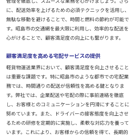
管理を徹底し、スムーズな業務を心がけましょう。さら
顧客満足度向上のためのサービス改善
に、配送効率を上げるための必須テクニックを活用し、
成功するために必要なビジネス戦略
無駄な移動を避けることで、時間と燃料の節約が可能で
昭島市での企業配送の魅力と軽貨物運送で成功
す。昭島市の交通網を最大限に利用し、効率的な配送を
するための秘訣
心がけることで、顧客満足度の向上にも繋がります。
企業配送が昭島市で人気の理由
軽貨物運送での顧客信頼を築く方法
顧客満足度を高める宅配サービスの提供
大型取引を獲得するための営業戦略
軽貨物運送業界において、顧客満足度を向上させること
昭島市での事業拡大に向けたステップ
は重要な課題です。特に昭島市のような都市での宅配業
務では、時間通りの配送が信頼性を高める鍵となりま
企業から選ばれる配送業者になるために
す。弊社では、企業配送や宅配の際に事前連絡を徹底
地元企業とのパートナーシップ構築
し、お客様とのコミュニケーションを円滑にすることに
昭島市の軽貨物運送業務で稼ごう！弊社HPでお
努めています。また、ドライバーの接客態度を向上させ
仕事詳細を確認
るための研修を定期的に実施し、柔軟な対応力を養って
弊社HPで仕事内容を確認するメリット
います。これにより、お客様からの信頼を得て、長期的
お仕事探しのポイントと注意点