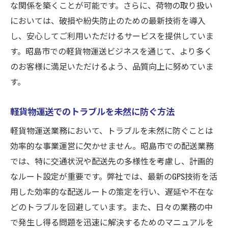
な関係を築くことが可能です。さらに、荷物の取り扱い
昭島市で働く魅力とチャレンジ
においては、破損や紛失防止のための最新技術を導入
お仕事情報を活用してキャリアアップ
し、安心してご利用いただけるサービスを提供していま
軽貨物運送業務で求められるコンピテンシ
す。昭島市での軽貨物運送ビジネスを通じて、より多く
ー
のお客様に満足いただけるよう、品質向上に努めていま
す。
お問い合わせによるスムーズな仕事探し
軽貨物運送でのトラブルを未然に防ぐ方法
軽貨物運送業務において、トラブルを未然に防ぐことは
効率的な事業運営に欠かせません。昭島市での配送業務
では、特に交通状況や配送先の多様性を考慮し、計画的
なルート設定が重要です。弊社では、最新のGPS技術を活
用した効率的な配送ルートの策定を行い、遅延や不在な
どのトラブルを回避しています。また、日々の業務の中
で発生し得る問題を迅速に解決するためのマニュアルを