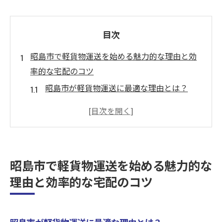
目次
昭島市で軽貨物運送を始める魅力的な理由と効
率的な宅配のコツ
昭島市が軽貨物運送に最適な理由とは？
宅配効率を上げるための必須テクニック
昭島市での配送ルート設定のポイント
軽貨物運送業での時間管理と効率化の方法
顧客満足度を高める宅配サービスの提供
昭島市で軽貨物運送を始める魅力的な
軽貨物運送でのトラブルを未然に防ぐ方法
理由と効率的な宅配のコツ
企業配送で昭島市を攻略！軽貨物運送で稼ぐた
めの必須ポイント
企業配送の需要が高まる昭島市の背景
昭島市が軽貨物運送に最適な理由とは？