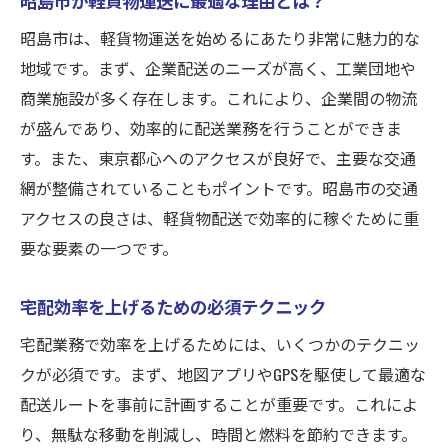
企業向け配送で必要な契約のポイント
昭島市は、軽貨物運送を始めるにあたり非常に魅力的な
軽貨物運送で企業から信頼を得る方法
地域です。まず、企業配送のニーズが高く、工業団地や
商業施設が多く存在します。これにより、企業間の物流
昭島市での企業配送ルートの効率化戦略
が盛んであり、効率的に配送業務を行うことができま
安定収入を得るための顧客管理術
す。また、東京都心へのアクセスが良好で、主要な交通
軽貨物運送で企業配送を成功させるための
網が整備されていることもポイントです。昭島市の交通
ヒント
アクセスの良さは、軽貨物配送で効率的に稼ぐために重
交通の便が良い昭島市で効率的な軽貨物配送ビ
要な要素の一つです。
ジネスを展開しよう
昭島市の交通インフラを活用する方法
宅配効率を上げるための必須テクニック
効率的な配送計画を立てるためのヒント
宅配業務で効率を上げるためには、いくつかのテクニッ
交通渋滞を避けるための時間帯選び
クが必須です。まず、地図アプリやGPSを駆使して最適な
地元ネットワークを活用した軽貨物運送の
配送ルートを事前に計画することが重要です。これによ
展開
り、無駄な移動を削減し、時間と燃料を節約できます。