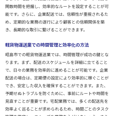
閑散時間を把握し、効率的なルートを設定することが可
軽貨物運送業での成功体験から学ぶ
能です。さらに、企業配送では、信頼性が重視されるた
昭島市における市場調査とビジネスチャン
め、定期的な業務の遂行により顧客との信頼関係を築
ス
き、長期的な取引に繋げることができます。
個人事業主としてのスタートアップガイド
昭島市を基盤にしたネットワーク構築術
軽貨物運送業での時間管理と効率化の方法
効率的なスケジュール管理で無駄を省く
昭島市での軽貨物運送業では、時間管理が成功の鍵とな
ビジネス運営に役立つテクノロジーの活用
ります。まず、配送のスケジュールを詳細に立てること
効率化と高収入を両立する昭島市の軽貨物運送
で、日々の業務を効率的に進めることが可能です。企業
業界の裏側
配送の場合は、定期便の設定により効率的に稼ぐことが
収入を最大化するための効率的な運営方法
でき、安定した収入を確保することができます。また、
業界の最新トレンドと導入のメリット
予期せぬトラブルを防ぐために、事前にルートや時間を
見直すことが重要です。宅配業務では、多くの配送先を
昭島市の物流ネットワークを活用する
効率よく巡ることが求められるため、時間ごとのタスク
利益を生むためのコスト管理と削減術