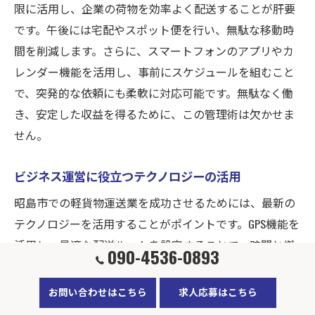
限に活用し、企業の荷物を効率よく配送することが肝要
です。午後には宅配やスポット便を行い、無駄な移動時
間を削減します。さらに、スマートフォンのアプリやカ
レンダー機能を活用し、事前にスケジュールを組むこと
で、突発的な依頼にも柔軟に対応可能です。無駄なく働
き、安定した収益を得るために、この管理術は欠かせま
せん。
ビジネス運営に役立つテクノロジーの活用
昭島市での軽貨物運送業を成功させるためには、最新の
テクノロジーを活用することがポイントです。GPS機能を
活用し、最適な配送ルートを設定することで、時間と燃
090-4536-0893
料を節約できます。また、企業配送や宅配業務の効率を
最大化するために、配送管理システムを導入し、リアル
お問い合わせはこちら
求人応募はこちら
タイムでの業務状況の把握が可能です。これにより、運