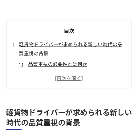
目次
軽貨物ドライバーが求められる新しい時代の品
質重視の背景
品質重視の必要性とは何か
顧客満足度が重視される理由
品質基準の変遷とその影響
軽貨物ドライバーに求められるスキルの変
化
軽貨物ドライバーが求められる新しい
品質重視の重要性が業界に与える影響
時代の品質重視の背景
新しい時代における品質向上の取り組み
東京都八王子市における置配増加がもたらす誤