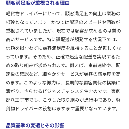
顧客満足度が重視される理由
不良配送を防ぐためのコミュニケーション
戦略
軽貨物ドライバーにとって、顧客満足度の向上は業務の
根幹となっています。かつては配達のスピードや個数が
顧客フィードバックを活用した改善策
重視されていましたが、現在では顧客が求めるのは質の
軽貨物ドライバーが信頼を築くための質の高い
高いサービスです。特に誤配送が頻発する状況下では、
配送方法
信頼を損なわずに顧客満足度を維持することが難しくな
信頼を築くための基本的な配慮
っています。そのため、正確で迅速な配送を実現するた
高品質な配送を実現するための戦略
めの取り組みが求められます。例えば、事前連絡や、配
顧客との信頼関係を築く方法
達後の確認など、細やかなサービスが顧客の満足度を高
配送効率と品質のバランスを取る方法
めます。このような努力は、長期的な顧客関係の構築に
最新技術を活用した配送の質向上
繋がり、さらなるビジネスチャンスを生むのです。東京
信頼を得るためのアフターサービスの重要
都八王子市でも、こうした取り組みが進行中であり、軽
性
貨物ドライバーの役割はますます重要となっています。
配達個数から質の時代へ: 軽貨物ドライバーが直
品質基準の変遷とその影響
面する変革