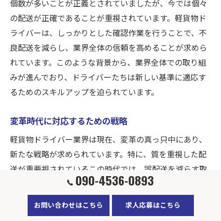
個数が多いことが正義とされていましたが、今では個々
の配送が正確であることが重視されています。軽貨物ド
ライバーは、しっかりとした確認作業を行うことで、不
良配送を減らし、業界全体の信頼を高めることが求めら
れています。このような背景から、業界全体での取り組
みが進んでおり、ドライバーたちは新しい基準に適応す
るためのスキルアップを迫られています。
変革時代に対応するための戦略
軽貨物ドライバー業界は現在、変革の真っ只中にあり、
新たな戦略が求められています。特に、質を重視した配
送が重要視されているこの時代では、誤配送を減らす取
090-4536-0893
り組みが不可欠です。第一に、テクノロジーを活用し、
配送先の情報を正確に管理することが求められます。さ
お問い合わせはこちら
求人応募はこちら
らに、従業員への教育を充実させ、個々のスキルアップ