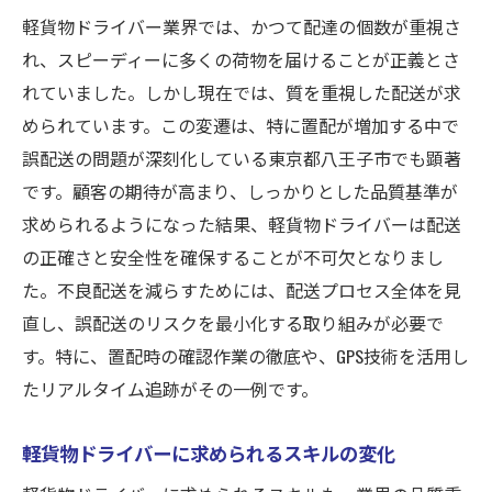
軽貨物ドライバー業界では、かつて配達の個数が重視さ
配達個数重視からの転換点
れ、スピーディーに多くの荷物を届けることが正義とさ
品質に重点を置いた新しい評価基準
れていました。しかし現在では、質を重視した配送が求
業界の変革がもたらす機会と課題
められています。この変遷は、特に置配が増加する中で
品質向上が求められる背景とその理由
誤配送の問題が深刻化している東京都八王子市でも顕著
変革時代に対応するための戦略
です。顧客の期待が高まり、しっかりとした品質基準が
未来の軽貨物ドライバーに求められる能力
求められるようになった結果、軽貨物ドライバーは配送
品質を重視した配送が軽貨物ドライバーに与え
の正確さと安全性を確保することが不可欠となりまし
る影響
た。不良配送を減らすためには、配送プロセス全体を見
品質重視がもたらす業務の変化
直し、誤配送のリスクを最小化する取り組みが必要で
す。特に、置配時の確認作業の徹底や、GPS技術を活用し
ドライバーの責任と役割の変化
たリアルタイム追跡がその一例です。
顧客満足度向上がドライバーに与える影響
高品質なサービスが求められる現状
軽貨物ドライバーに求められるスキルの変化
品質重視で高まるドライバーの満足度