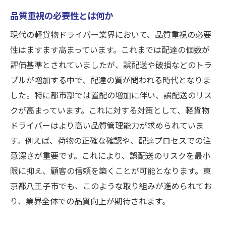
配送のリスク
品質重視の必要性とは何か
置配の増加がもたらす問題点
現代の軽貨物ドライバー業界において、品質重視の必要
誤配送の原因とその対策
性はますます高まっています。これまでは配達の個数が
置配がもたらす利益とリスクの比較
評価基準とされていましたが、誤配送や破損などのトラ
ブルが増加する中で、配達の質が問われる時代となりま
八王子市での誤配送を防ぐ方法
した。特に都市部では置配の増加に伴い、誤配送のリス
顧客満足度を高めるための置配戦略
クが高まっています。これに対する対策として、軽貨物
置配に伴うセキュリティの課題
ドライバーはより高い品質管理能力が求められていま
不良配送を減らすための効果的な取り組みとは
す。例えば、荷物の正確な確認や、配達プロセスでの注
不良配送を削減するためのベストプラクテ
意深さが重要です。これにより、誤配送のリスクを最小
ィス
限に抑え、顧客の信頼を築くことが可能となります。東
配送プロセスの改善方法
京都八王子市でも、このような取り組みが進められてお
テクノロジーを活用した誤配送防止策
り、業界全体での品質向上が期待されます。
効果的なトレーニングと教育の重要性