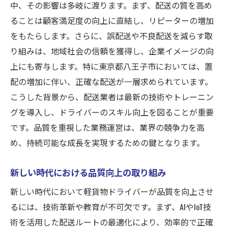
中、その影響は多岐に渡ります。まず、配送の質を高め
信頼向上に向けた具体的な施策
ることは顧客満足度の向上に直結し、リピーターの増加
新たな基準に基づくサービス提供方法
をもたらします。さらに、誤配送や不良配送を減らす取
ドライバーの成長を促進する評価基準
り組みは、地域社会の信頼を獲得し、企業イメージの向
上にも寄与します。特に東京都八王子市においては、置
顧客からの信頼を得るための長期戦略
配の増加に伴い、正確な配送が一層求められています。
こうした背景から、配送業者は最新の技術やトレーニン
グを導入し、ドライバーのスキル向上を図ることが重要
です。品質を重視した業務運営は、業界の競争力を高
め、持続可能な成長を実現するための鍵となります。
新しい時代における品質向上の取り組み
新しい時代において軽貨物ドライバーが品質を向上させ
るには、技術革新や教育が不可欠です。まず、AIやIoT技
術を活用した配送ルートの最適化により、効率的で正確