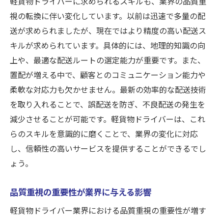
軽貨物ドライバーに求められるスキルも、業界の品質重
ドライバーの質向上が企業にもたらすメリ
視の転換に伴い変化しています。以前は迅速で多量の配
ット
送が求められましたが、現在ではより精度の高い配送ス
東京都八王子市での誤配送トラブルを減らす具
キルが求められています。具体的には、地理的知識の向
体策
上や、最適な配送ルートの選定能力が重要です。また、
誤配送を減らすための地域特化型戦略
置配が増える中で、顧客とのコミュニケーション能力や
八王子市特有の配送チャレンジとは
柔軟な対応力も欠かせません。最新の効率的な配送技術
地域内協力を促進するための施策
を取り入れることで、誤配送を防ぎ、不良配送の発生を
減少させることが可能です。軽貨物ドライバーは、これ
最新技術を利用した誤配送の削減方法
らのスキルを意識的に磨くことで、業界の変化に対応
地域特性を活かした配送改善策
し、信頼性の高いサービスを提供することができるでし
誤配送削減に向けた地域の取り組み事例
ょう。
軽貨物ドライバーが信頼を勝ち取るための新た
な基準
品質重視の重要性が業界に与える影響
信頼を得るための新しい評価基準とは
軽貨物ドライバー業界における品質重視の重要性が増す
顧客との信頼構築に欠かせない要素