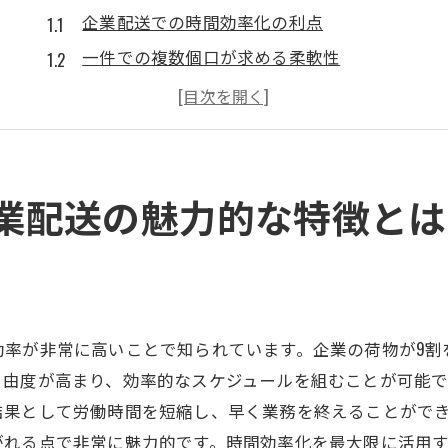
企業配送での時間効率化の利点
一件での複数個口が求める柔軟性
重量物対応のノウハウ
限られた軒件数でのルート最適化
顧客満足度を高める不在の少なさ
時間指定の少ない配送のメリット
業配送の魅力的な特徴とは
複数個口や重量物を効率良く扱う技術
効率的なパッケージングのコツ
物流業界の最新技術を活用する
重量物運搬の安全対策
効率が非常に高いことで知られています。企業の荷物が9割
複数個口のスムーズな管理方法
自由度が高まり、効率的なスケジュールを組むことが可能
負担を減らす配送車両の選び方
結果として労働時間を短縮し、早く業務を終えることがで
がれる点で非常に魅力的です。時間効率化を最大限に活用
配送効率を上げる現場の工夫