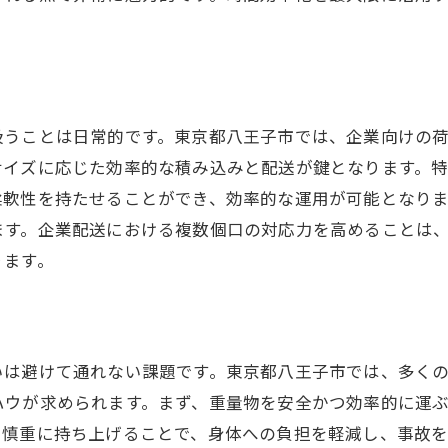
時間指定が少ない企業配送での稼ぎ方
フレキシブルなスケジュール管理
ルート最適化で移動時間を短縮
時間制約の少ない配送の強み
扱うことは日常的です。東京都八王子市では、企業向けの
サイズに応じた効率的な積み込みと配送が鍵となります。
安定した受注獲得の秘訣
柔軟性を持たせることができ、効率的な運用が可能となり
効率的な日の流れで利益を最大化
ます。企業配送における複数個口の対応力を高めることは
企業配送の付加価値を高める方法
ります。
企業の荷物が9割を占める八王子の配送事情
企業荷物の特徴と対応法
業務提携で安定した顧客基盤を築く
いは避けて通れない課題です。東京都八王子市では、多く
企業ニーズに応える配送の工夫
ハウが求められます。まず、重量物を安全かつ効率的に運
八王子の企業ネットワークを活用
て慎重に持ち上げることで、身体への負担を軽減し、事故