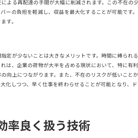
在による再配達の手間が大幅に削減されます。この不在の
不在を防ぐ柔軟な再配達戦略
イバーの負担を軽減し、収益を最大化することが可能です
顧客ニーズに応じた配送時間の調整
きます。
配送の信頼性を高める事例紹介
八王子での軽貨物配送でしっかり稼ぐための秘訣
効率的な営業戦略で収益を上げる
間指定が少ないことは大きなメリットです。時間に縛られ
固定客を獲得するための信頼構築
これは、企業の荷物が大半を占める現状において、特に有
業界のトレンドを掴んだビジネス展開
率の向上につながります。また、不在のリスクが低いこと
収入を最大化する契約交渉術
最大化しつつ、早く仕事を終わらせることが可能となり、ド
自営業としての強みを活かす方法
八王子市場における成功事例
早く仕事を終わらせる八王子の配送戦略
効率良く扱う技術
時間管理のプロフェッショナルになる
効率的なルート作成で時短を実現