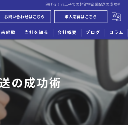
稼げる！八王子での軽貨物企業配送の成功術
お問い合わせはこちら
求人応募はこちら
未経験
当社を知る
会社概要
ブログ
コラム
女性
高収入
送の成功術
業務委託
働きやすい