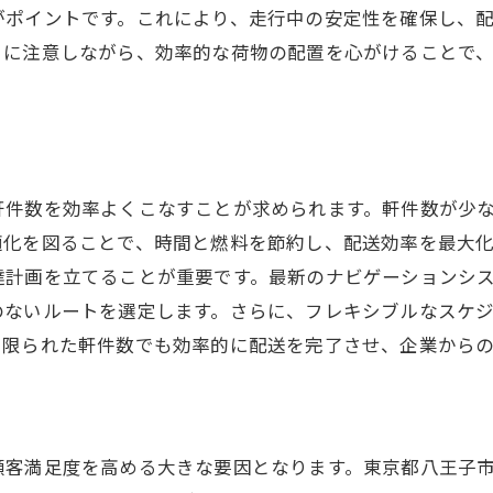
企業専用サービスの提供戦略
がポイントです。これにより、走行中の安定性を確保し、
顧客満足を上げるフォローアップ
うに注意しながら、効率的な荷物の配置を心がけることで
軒件数が少ない軽貨物配送のメリット
軒件数が少ないことの利点
効率的なルート計画の立て方
少ない配達先で高い利益を得る方法
軒件数を効率よくこなすことが求められます。軒件数が少
顧客との深い関係構築のチャンス
適化を図ることで、時間と燃料を節約し、配送効率を最大
ストレスを減らす作業負荷の軽減
達計画を立てることが重要です。最新のナビゲーションシ
精度の高い配送サービスを実現
のないルートを選定します。さらに、フレキシブルなスケ
、限られた軒件数でも効率的に配送を完了させ、企業から
不在が少ない企業配送で効率的な業務を実現
不在率を下げるコミュニケーション
需要予測で配送計画を最適化
リアルタイム追跡で顧客満足度向上
顧客満足度を高める大きな要因となります。東京都八王子市