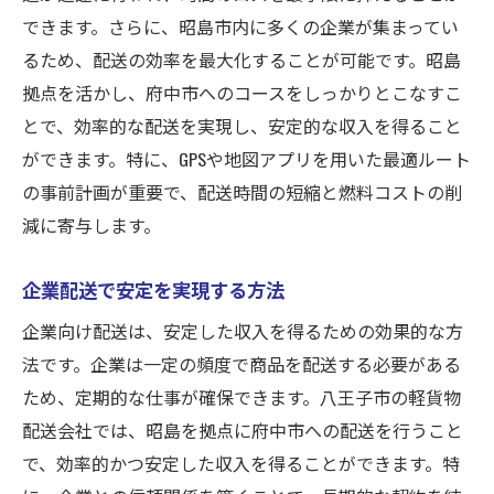
できます。さらに、昭島市内に多くの企業が集まってい
成功事例から学ぶ収入安定のヒント
るため、配送の効率を最大化することが可能です。昭島
効率的なルート設定で安定収入を実現
拠点を活かし、府中市へのコースをしっかりとこなすこ
地域特性を活かした働き方のアイデア
とで、効率的な配送を実現し、安定的な収入を得ること
安定収入を得るためのノウハウと実践
ができます。特に、GPSや地図アプリを用いた最適ルート
八王子市での成功事例が示すもの
の事前計画が重要で、配送時間の短縮と燃料コストの削
収入安定のために欠かせないポイント
減に寄与します。
八王子市で働く軽貨物配送のメリットと収入安
定の秘訣
企業配送で安定を実現する方法
軽貨物配送のメリットと選ばれる理由
企業向け配送は、安定した収入を得るための効果的な方
安定した収入を支える秘訣とは？
法です。企業は一定の頻度で商品を配送する必要がある
ため、定期的な仕事が確保できます。八王子市の軽貨物
働きやすさを実現するポイント
配送会社では、昭島を拠点に府中市への配送を行うこと
八王子市での軽貨物配送の将来性
で、効率的かつ安定した収入を得ることができます。特
収入安定を持続させるための工夫