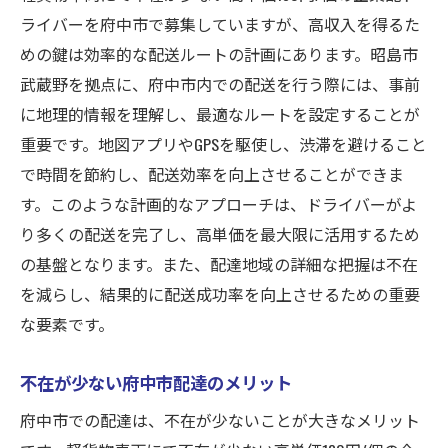
魅力的な報酬を達成するためのヒント
ライバーを府中市で募集していますが、高収入を得るた
軽貨物ドライバーとしての将来性
めの鍵は効率的な配送ルートの計画にあります。昭島市
新しいキャリアに挑戦する理由
武蔵野を拠点に、府中市内での配送を行う際には、事前
軽貨物車両で不在が少ない配送府中市の企業配
に地理的情報を理解し、最適なルートを設定することが
達を今すぐ応募
重要です。地図アプリやGPSを駆使し、渋滞を避けること
不在が少ない配送の利点を最大限利用する
で時間を節約し、配送効率を向上させることができま
す。このような計画的なアプローチは、ドライバーがよ
応募から始まる新しいキャリアの道
り多くの配送を完了し、高単価を最大限に活用するため
企業配達での成功体験を共有
の基盤となります。また、配達地域の詳細な把握は不在
今すぐ応募するためのステップ
を減らし、結果的に配送成功率を向上させるための重要
府中市での配送ドライバーの一日
な要素です。
不在を減らすための工夫とテクニック
軽貨物で府中市にて企業配ドライバー安定した
不在が少ない府中市配達のメリット
収入とやりがい
府中市での配達は、不在が少ないことが大きなメリット
安定した収入を得るための秘訣