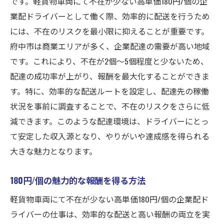
です。軽貨物車両にて不在が少ない高単価180円/個の企
やりがいを感じる府中市での配送
業配ドライバーとして働く際、効率的に配送を行うため
軽貨物車両がもたらす仕事の意義
には、不在のリスクを最小限に抑えることが重要です。
府中市は商業エリアが多く、企業配達の需要が高い地域
収入とやりがいを両立させる方法
です。これにより、不在が2個〜5個程度と少ないため、
府中市での配達業務の実際
配達の成功率が上がり、報酬を最大化することができま
仕事における充実感を追求する
す。特に、効率的な配送ルートを設定し、配達先の稼働
昭島市武蔵野から府中へ軽貨物高単価配達で新
状況を事前に調査することで、不在のリスクをさらに低
たな挑戦を
減できます。このような配達環境は、ドライバーにとっ
昭島市から府中への配送ルートの魅力
て安定した収入源となり、やりがいや達成感を得られる
新たな挑戦としての高単価配達
大きな魅力となります。
武蔵野から始まる新しいキャリア
180円/個の魅力的な報酬を得る方法
配達業務で生まれる成長機会
高単価配達での成功事例紹介
軽貨物車両にて不在が少ない高単価180円/個の企業配ド
ライバーの仕事は、効率的な配送と高い報酬の両立を実
新たなステップを踏み出すために