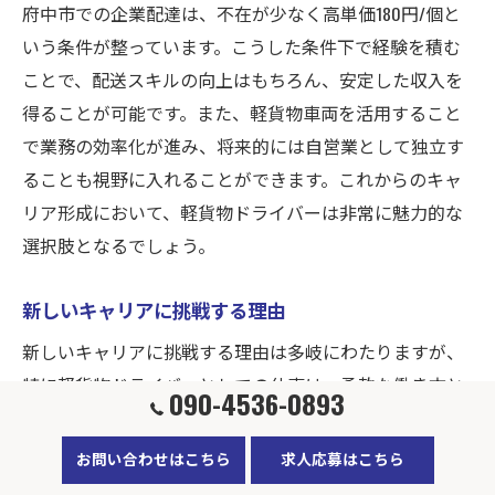
府中市での企業配達は、不在が少なく高単価180円/個と
いう条件が整っています。こうした条件下で経験を積む
ことで、配送スキルの向上はもちろん、安定した収入を
得ることが可能です。また、軽貨物車両を活用すること
で業務の効率化が進み、将来的には自営業として独立す
ることも視野に入れることができます。これからのキャ
リア形成において、軽貨物ドライバーは非常に魅力的な
選択肢となるでしょう。
新しいキャリアに挑戦する理由
新しいキャリアに挑戦する理由は多岐にわたりますが、
特に軽貨物ドライバーとしての仕事は、柔軟な働き方と
090-4536-0893
高報酬の両立を実現する絶好の機会です。東京都昭島市
武蔵野を拠点に、府中市での配達は高単価180円/個であ
お問い合わせはこちら
求人応募はこちら
り、不在が少ないことから効率的な働き方が期待できま