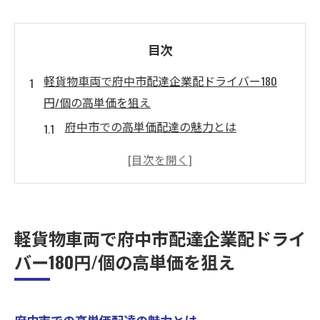
目次
軽貨物車両で府中市配達企業配ドライバー180
円/個の高単価を狙え
府中市での高単価配達の魅力とは
軽貨物車両がもたらす収入安定の秘訣
効率的な配送ルートで高収入を実現
不在が少ない府中市配達のメリット
180円/個の魅力的な報酬を得る方法
軽貨物車両で府中市配達企業配ドライ
軽貨物ドライバーとしての新しいキャリア
バー180円/個の高単価を狙え
昭島市武蔵野を拠点に高単価の企業配ドライバ
ー急募
昭島市拠点の魅力とアクセスの良さ
府中市での高単価配達の魅力とは