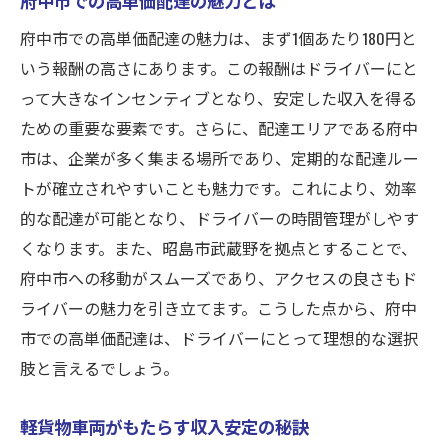
企業配ドライバーとしての成長機会
府中市での高単価配達の魅力は、まず1個あたり180円と
高単価配達の募集要項と条件
いう報酬の高さにあります。この報酬はドライバーにと
って大きなインセンティブとなり、安定した収入を得る
武蔵野から始める新しい挑戦
ための重要な要素です。さらに、配達エリアである府中
求められるスキルと経験
市は、企業が多く集まる場所であり、定期的な配達ルー
昭島市での安定収入を得る方法
トが確立されやすいことも魅力です。これにより、効率
不在少なめの府中市配送で軽貨物ドライバーと
的な配達が可能となり、ドライバーの時間管理がしやす
して安定収入を得る
くなります。また、昭島市武蔵野を拠点とすることで、
不在が少ない配送で効率アップ
府中市への移動がスムーズであり、アクセスの良さもド
安定収入を支える配送の工夫
ライバーの魅力を引き立てます。こうした点から、府中
府中市での企業配達の特長
市での高単価配達は、ドライバーにとって理想的な選択
収入の安定を求める方に最適な選択肢
肢と言えるでしょう。
不在減少のための効果的な戦略
軽貨物車両がもたらす収入安定の秘訣
軽貨物車両がもたらす経済的利点