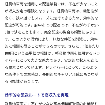
軽貨物車両を活用した配達業務では、不在が少ないこと
府中市の効率的な配送業務軽貨物車両を使った
が収入安定の秘訣となります。軽貨物車両は、機動性が
高単価チャンス
高く、狭い道でもスムーズに走行できるため、効率的な
府中市での効率的な配送ルートの重要性
配達が可能です。府中市での配達では、不在がわずか2〜
軽貨物車両での配送がもたらすメリット
5個で済むことも多く、完全配達の機会も頻繁にありま
高単価配達の成功例とヒント
す。このような環境により、無駄な時間を削減し、効率
効率を最大化するためのテクニック
的に報酬を得ることができるのです。さらに、1個あたり
配送業務でのキャリア成長の可能性
180円という高単価の報酬は、軽貨物車両を使用するドラ
高単価を目指すための戦略
イバーにとって大きな魅力であり、安定的な収入を支え
る要素となっています。ドライバーにとって、このよう
1個180円の魅力的な配達軽貨物ドライバーとし
な条件下での業務は、長期的なキャリア形成にもつなが
て新キャリアを築く
る可能性があります。
高単価配達で新しいキャリアの第一歩
180円/個の報酬で実現する経済的安定
効率的な配送ルートで高収入を実現
配達ドライバーとしての成長ストーリー
軽貨物車両にて不在が少ない高単価180円/個の企業配ド