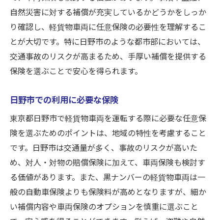
保険会社のサポート体制
自然災害に対する補償が充実しているかどうかをしっか
迅速な対応が求められるケース
り確認し、軽貨物車両に任意保険の必要性を理解するこ
保険金支払いのスムーズさ
とが大切です。特に日野市のような都市部においては、
保険加入前に知っておきたいポイント
交通事故のリスクが高まるため、手厚い補償を提供する
保険内容や車両保険の選び方と軽貨物車両の保
保険を選ぶことで安心を得られます。
険料の関係
日野市での利用に必要な保険
適切な補償内容の選び方
車両保険の必要性とそのメリット
東京都日野市で軽貨物車両を運転する際に必要な任意保
険を選ぶためのポイントは、地域の特性を考慮すること
保険料を左右する要因
です。日野市は交通量が多く、事故のリスクが高いた
コストパフォーマンスの見極め方
め、対人・対物の賠償保険に加えて、車両保険も検討す
保険プラン変更のタイミング
る価値があります。また、黒ナンバーの軽貨物車両は一
保険料節約のためのポイント
般の自動車保険よりも保険料が高めとなりますが、細か
黒ナンバーの軽貨物車両における保険料とその
い補償内容や車両保険のオプションを慎重に選ぶこと
評価