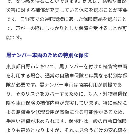
で、安心感を得ることができます。例えば、盗難や自然
他のナンバーとの保険料比較
災害に対する補償が充実している保険を選ぶことが重要
保険料に影響を与える要因
です。日野市での運転環境に適した保険商品を選ぶこと
評価の高い任意保険会社
で、万が一の際にしっかりとした保障を受けることが可
能です。
利用者からのフィードバック
価格とサービスのバランス
黒ナンバー車両のための特別な保険
長期的な保険料負担の見通し
東京都日野市において、黒ナンバーを付けた軽貨物車両
日野市で安心して運転するための軽貨物車両の
を利用する場合、通常の自動車保険とは異なる特別な保
任意保険
険が必要です。黒ナンバー車両は商業利用が前提であ
地域密着型の保険会社を選ぶ
り、そのリスクをカバーするために、対人・対物賠償保
日野市特有のリスクに対応する保険
険や車両保険の補償内容が充実しています。特に事故に
信頼できる保険代理店の選び方
よる賠償金や修理費用が高額になる可能性があるため、
安心感をもたらす保険内容
手厚い補償が求められます。保険料は一般の自動車保険
加入前のチェックリスト
よりも高めとなりますが、それに見合うだけの安心感を