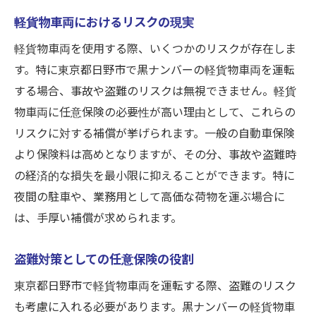
黒ナンバー車両特有の保険条件
軽貨物車両におけるリスクの現実
日野市で提供されている保険プランの比較
軽貨物車両を使用する際、いくつかのリスクが存在しま
保険料と補償内容のバランス
す。特に東京都日野市で黒ナンバーの軽貨物車両を運転
する場合、事故や盗難のリスクは無視できません。軽貨
保険会社ごとの対応力評価
物車両に任意保険の必要性が高い理由として、これらの
口コミから見るおすすめの任意保険
リスクに対する補償が挙げられます。一般の自動車保険
長期契約のメリットとデメリット
より保険料は高めとなりますが、その分、事故や盗難時
一般の自動車保険と比較した軽貨物車両の保険
の経済的な損失を最小限に抑えることができます。特に
料の違い
夜間の駐車や、業務用として高価な荷物を運ぶ場合に
軽貨物車両の保険料が高い理由
は、手厚い補償が求められます。
一般自動車保険との違い
保険料の算出方法
盗難対策としての任意保険の役割
補償内容の違いを理解する
東京都日野市で軽貨物車両を運転する際、盗難のリスク
保険料を抑えるための方法
も考慮に入れる必要があります。黒ナンバーの軽貨物車