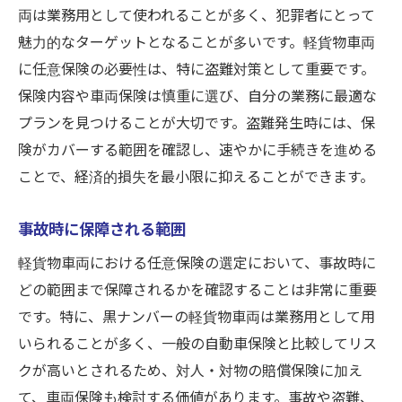
両は業務用として使われることが多く、犯罪者にとって
日野市での保険市場の現状
魅力的なターゲットとなることが多いです。軽貨物車両
日野市での軽貨物車両の任意保険選びで押さえ
に任意保険の必要性は、特に盗難対策として重要です。
るべきポイント
保険内容や車両保険は慎重に選び、自分の業務に最適な
地域特有のリスクを考慮する
プランを見つけることが大切です。盗難発生時には、保
保険会社の選び方
険がカバーする範囲を確認し、速やかに手続きを進める
口コミと評価の活用
ことで、経済的損失を最小限に抑えることができます。
契約前に確認すべき事項
補償内容の詳細を理解する
事故時に保障される範囲
長期的な視点で保険を選ぶ
軽貨物車両における任意保険の選定において、事故時に
事故時に頼れる保険内容を持つ軽貨物車両の任
どの範囲まで保障されるかを確認することは非常に重要
意保険
です。特に、黒ナンバーの軽貨物車両は業務用として用
いられることが多く、一般の自動車保険と比較してリス
事故発生時の対応力
クが高いとされるため、対人・対物の賠償保険に加え
ケアされる補償範囲の確認
て、車両保険も検討する価値があります。事故や盗難、