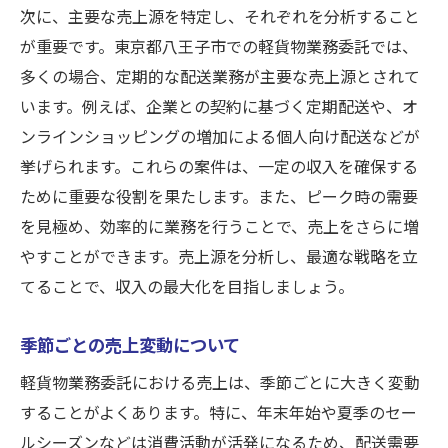
ロイヤリティを含む契約書の確認点
次に、主要な売上源を特定し、それぞれを分析すること
が重要です。東京都八王子市での軽貨物業務委託では、
ロイヤリティ削減のための対策
多くの場合、定期的な配送業務が主要な売上源とされて
事務手数料の仕組みと注意点: 八王子市で軽貨物
います。例えば、企業との契約に基づく定期配送や、オ
業務委託をスタートするには
ンラインショッピングの増加による個人向け配送などが
事務手数料の種類とその役割
挙げられます。これらの案件は、一定の収入を確保する
一般的な事務手数料の相場
ために重要な役割を果たします。また、ピーク時の需要
事務手数料が業績に与える影響
を見極め、効率的に業務を行うことで、売上をさらに増
事務手数料の削減方法
やすことができます。売上源を分析し、最適な戦略を立
契約時に注意すべき事務手数料項目
てることで、収入の最大化を目指しましょう。
事務手数料の透明性を確保する方法
季節ごとの売上変動について
売上を最大化するための戦略: 八王子市での軽貨
物業務委託のコツ
軽貨物業務委託における売上は、季節ごとに大きく変動
することがよくあります。特に、年末年始や夏季のセー
顧客満足度向上のための施策
ルシーズンなどは消費活動が活発になるため、配送需要
効率的な配送ルートの設定