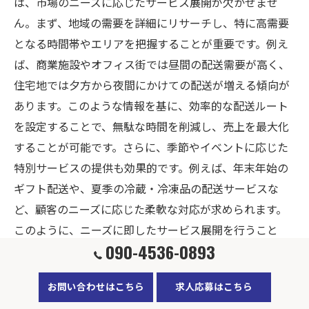
は、市場のニーズに応じたサービス展開が欠かせませ
ん。まず、地域の需要を詳細にリサーチし、特に高需要
となる時間帯やエリアを把握することが重要です。例え
ば、商業施設やオフィス街では昼間の配送需要が高く、
住宅地では夕方から夜間にかけての配送が増える傾向が
あります。このような情報を基に、効率的な配送ルート
を設定することで、無駄な時間を削減し、売上を最大化
することが可能です。さらに、季節やイベントに応じた
特別サービスの提供も効果的です。例えば、年末年始の
ギフト配送や、夏季の冷蔵・冷凍品の配送サービスな
ど、顧客のニーズに応じた柔軟な対応が求められます。
このように、ニーズに即したサービス展開を行うこと
090-4536-0893
で、顧客満足度を高めるだけでなく、業務委託料やロイ
ヤリティーの適正化にも繋がり、長期的なビジネスの安
お問い合わせはこちら
求人応募はこちら
定を図ることができます。