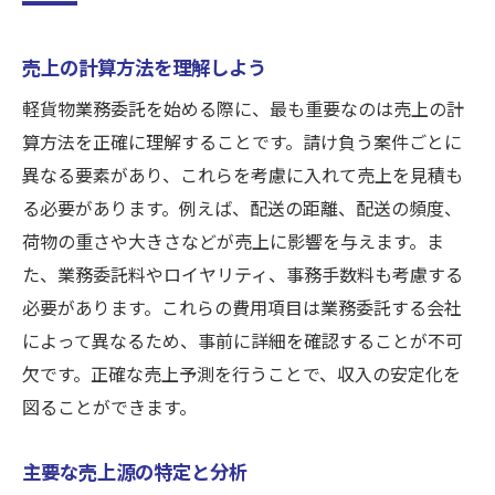
物運送を始めるために
基本業務委託料の構成要素
売上の計算方法を理解しよう
追加業務に対する料金設定
軽貨物業務委託を始める際に、最も重要なのは売上の計
委託料の市場相場と比較
算方法を正確に理解することです。請け負う案件ごとに
異なる要素があり、これらを考慮に入れて売上を見積も
委託先企業ごとの料金差異
る必要があります。例えば、配送の距離、配送の頻度、
適正な業務委託契約の結び方
荷物の重さや大きさなどが売上に影響を与えます。ま
委託料の交渉ポイント
た、業務委託料やロイヤリティ、事務手数料も考慮する
ロイヤリティとその影響を知る: 八王子市の軽貨
必要があります。これらの費用項目は業務委託する会社
物業務委託での重要事項
によって異なるため、事前に詳細を確認することが不可
ロイヤリティの基本概念
欠です。正確な売上予測を行うことで、収入の安定化を
ロイヤリティが売上に与える影響
図ることができます。
低いロイヤリティ率の選び方
主要な売上源の特定と分析
長期的なロイヤリティのコスト分析