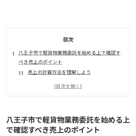
目次
八王子市で軽貨物業務委託を始める上で確認す
べき売上のポイント
売上の計算方法を理解しよう
主要な売上源の特定と分析
季節ごとの売上変動について
売上向上のための効果的な手法
コンペティション分析による売上予測
八王子市で軽貨物業務委託を始める上
売上データの管理と活用方法
で確認すべき売上のポイント
業務委託料の内訳を理解しよう: 八王子市で軽貨