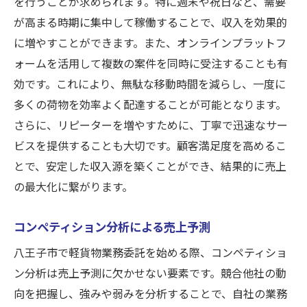
を行うことが求められます。特に週末や祝日など、需要
物業務委託の成功の鍵
が高まる時期に集中して稼働することで、収入を効果的
ロイヤリティ率引き下げの交渉術
に増やすことができます。また、オンラインプラットフ
ロイヤリティを回避できる契約形態
ォームを活用して複数の案件を同時に受注することも有
低ロイヤリティ企業の探し方
効です。これにより、無駄な移動時間を減らし、一度に
多くの荷物を効率よく配達することが可能となります。
ロイヤリティに代わる収益確保方法
さらに、リピーターを増やすために、丁寧で迅速なサー
ロイヤリティ削減によるビジネス拡大
ビスを提供することも大切です。顧客満足度を高めるこ
ロイヤリティ費用の詳細な理解
とで、安定した収入源を築くことができ、結果的に売上
事務手数料を最小限に抑える方法: 八王子市での
の最大化に繋がります。
軽貨物業務委託のポイント
事務手数料の交渉ポイント
コンペティション分析による売上予測
事務手数料無料の企業の見つけ方
八王子市で軽貨物業務委託を始める際、コンペティショ
無駄な事務手数料を避ける方法
ン分析は売上予測に欠かせない要素です。競合他社の動
事務手数料の透明性の確認方法
向を把握し、強みや弱みを分析することで、自社の業務