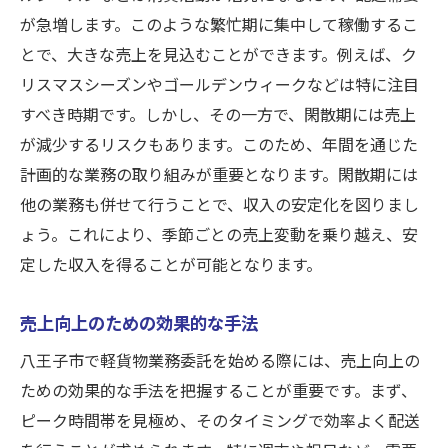
が急増します。このような繁忙期に集中して稼働するこ
市場ニーズに応じたサービス展開
とで、大きな売上を見込むことができます。例えば、ク
収益性の高い案件の選定方法
リスマスシーズンやゴールデンウィークなどは特に注目
プロモーション活動の強化
すべき時期です。しかし、その一方で、閑散期には売上
デジタルツールの活用による効率化
が減少するリスクもあります。このため、年間を通じた
業務委託料の変動とその理由: 八王子市の軽貨物
計画的な業務の取り組みが重要となります。閑散期には
運送業務の実態
他の業務も併せて行うことで、収入の安定化を図りまし
委託料の変動要因について
ょう。これにより、季節ごとの売上変動を乗り越え、安
定した収入を得ることが可能となります。
季節や需要による変動
業界全体の料金動向
売上向上のための効果的な手法
個別案件ごとの料金変動
八王子市で軽貨物業務委託を始める際には、売上向上の
経済状況が委託料に与える影響
ための効果的な手法を把握することが重要です。まず、
長期的な料金安定化のための方法
ピーク時間帯を見極め、そのタイミングで効率よく配送
ロイヤリティを節約する方法: 八王子市での軽貨