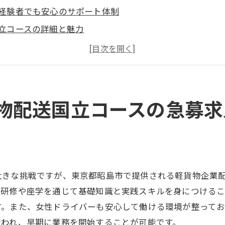
経験者でも安心のサポート体制
立コースの詳細と魅力
貨物配送の仕事の流れ
めての方でもすぐに馴染める環境
京都昭島市での勤務のメリット
人ドライバーの成功事例
物配送国立コースの急募求
迎の軽貨物企業配送急募求人東京都昭島市で新しいキャリ
性ドライバーが活躍中の職場
性に優しい働き方の特徴
立コースでの女性ドライバーの声
大きな挑戦ですが、東京都昭島市で提供される軽貨物企業
きやすい職場環境の秘密
り研修や座学を通じて基礎知識と実践スキルを身につけるこ
性が安心して働ける支援制度
す。また、女性ドライバーも安心して働ける環境が整って
行われ、早期に業務を開始することが可能です。
貨物配送でのキャリアアップの可能性