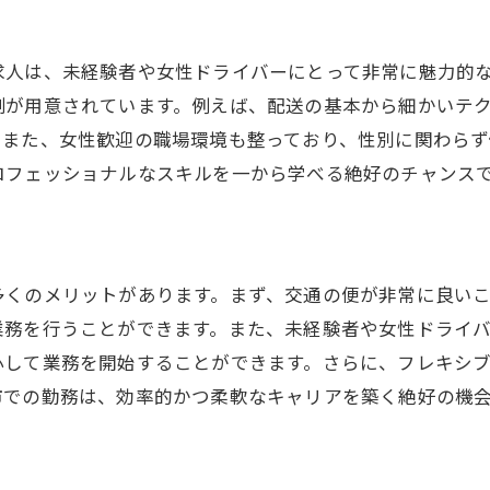
経験者が活躍する理由
経験からプロになるまでのステップ
求人は、未経験者や女性ドライバーにとって非常に魅力的
迎軽貨物企業配送の急募東京都昭島市で柔軟な働き方を実
制が用意されています。例えば、配送の基本から細かいテ
性に適した柔軟なシフト制度
。また、女性歓迎の職場環境も整っており、性別に関わらず
きやすい環境の整備
ロフェッショナルなスキルを一から学べる絶好のチャンス
立コースでの女性ドライバーの実績
事と仕事の両立が可能な職場
性特有の悩みへのサポート
多くのメリットがあります。まず、交通の便が非常に良い
貨物配送で女性が選ばれる理由
業務を行うことができます。また、未経験者や女性ドライ
者歓迎国立コースで始める軽貨物企業配送東京都昭島市の
心して業務を開始することができます。さらに、フレキシ
立コースの特徴と魅力
市での勤務は、効率的かつ柔軟なキャリアを築く絶好の機
経験者が始めやすい理由
京都昭島市での研修内容