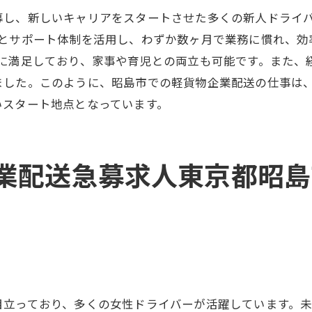
輩ドライバーのサポート体制
募し、新しいキャリアをスタートさせた多くの新人ドライ
めての配送の準備と心得
度とサポート体制を活用し、わずか数ヶ月で業務に慣れ、効
経験から成功するためのポイント
に満足しており、家事や育児との両立も可能です。また、
昭島市で経験者大歓迎軽貨物企業配送急募求人今すぐ詳細
ました。このように、昭島市での軽貨物企業配送の仕事は
験者に嬉しい高待遇の内容
いスタート地点となっています。
細応募方法と選考の流れ
京都昭島市での配送エリアの魅力
業配送急募求人東京都昭島
立コースの配達ルート詳細
募前に知っておきたいポイント
験者が求める職場の条件
ライバー歓迎東京都昭島市で軽貨物企業配送の急募求人に
性ドライバーの働きやすさ
募前に知っておきたいこと
目立っており、多くの女性ドライバーが活躍しています。