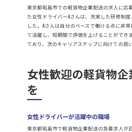
先
東京都昭島市での軽貨物企業配送の求人に応
初
た女性ドライバーAさんは、充実した研修制
未
した。Aさんは自分のペースで働ける点に非常
東京都
て活躍し、短期間で評価を上げることができ
経
ており、次のキャリアステップに向けての良
詳
東
女性歓迎の軽貨物企
国
を
応
経
女性ド
女性ドライバーが活躍中の職場
女
応
東京都昭島市で軽貨物企業配送の急募求人が