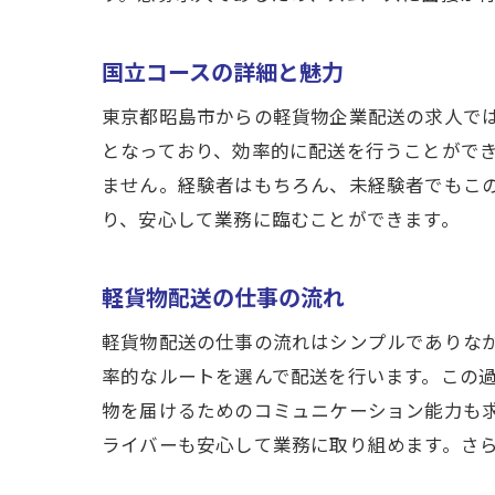
経験者
国立コースの詳細と魅力
経
即
東京都昭島市からの軽貨物企業配送の求人で
経
となっており、効率的に配送を行うことがで
ません。経験者はもちろん、未経験者でもこ
東
り、安心して業務に臨むことができます。
国
経
軽貨物配送の仕事の流れ
急募求
軽貨物配送の仕事の流れはシンプルでありな
未
率的なルートを選んで配送を行います。この
東
物を届けるためのコミュニケーション能力も
軽
ライバーも安心して業務に取り組めます。さ
始