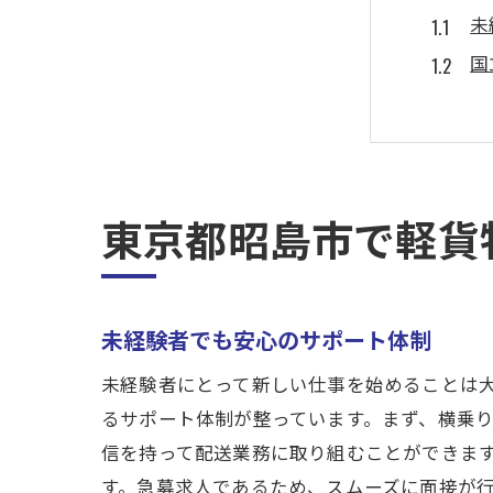
未
国
軽
初
東
新
東京都昭島市で軽貨
女性歓
女
女
未経験者でも安心のサポート体制
国
未経験者にとって新しい仕事を始めることは
働
るサポート体制が整っています。まず、横乗
女
信を持って配送業務に取り組むことができま
す。急募求人であるため、スムーズに面接が
軽