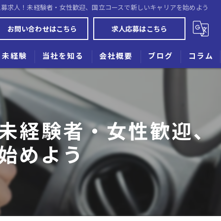
急募求人！未経験者・女性歓迎、国立コースで新しいキャリアを始めよう
お問い合わせはこちら
求人応募はこちら
未経験
当社を知る
会社概要
ブログ
コラム
女性
高収入
未経験者・女性歓迎、
業務委託
始めよう
働きやすい