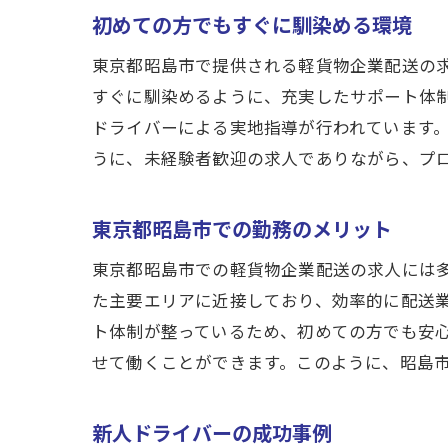
未
初めての方でもすぐに馴染める環境
未
東京都昭島市で提供される軽貨物企業配送の
女性歓
すぐに馴染めるように、充実したサポート体
女
ドライバーによる実地指導が行われています
働
うに、未経験者歓迎の求人でありながら、プ
国
家
東京都昭島市での勤務のメリット
女
東京都昭島市での軽貨物企業配送の求人には
軽
た主要エリアに近接しており、効率的に配送
未経験
ト体制が整っているため、初めての方でも安
国
せて働くことができます。このように、昭島
未
東
新人ドライバーの成功事例