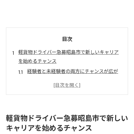
目次
軽貨物ドライバー急募昭島市で新しいキャリア
を始めるチャンス
経験者と未経験者の両方にチャンスが広が
る求人
フリーランスとしての新しい働き方を始め
る方法
企業配の需要が高まる昭島市での配送業務
軽貨物ドライバー急募昭島市で新しい
初期費用無しで安心してスタートできる条
キャリアを始めるチャンス
件