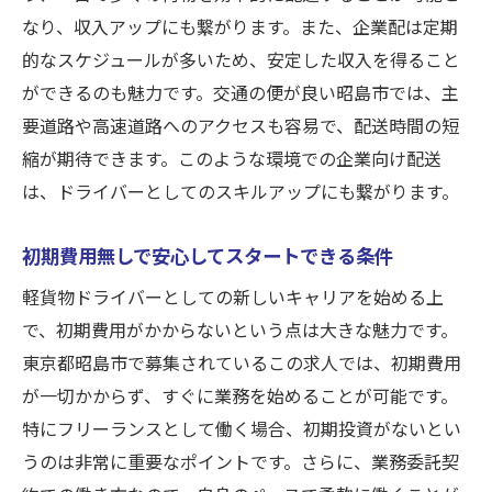
シフト制で自由にスケジュール管理
なり、収入アップにも繋がります。また、企業配は定期
横乗り研修で実践的なスキルを習得
的なスケジュールが多いため、安定した収入を得ること
未経験者も安心の座学研修を提供
ができるのも魅力です。交通の便が良い昭島市では、主
シフト制の柔軟な働き方昭島市で軽貨物ドライ
要道路や高速道路へのアクセスも容易で、配送時間の短
バーを募集
縮が期待できます。このような環境での企業向け配送
は、ドライバーとしてのスキルアップにも繋がります。
シフト制でプライベートも大切にできる働
き方
初期費用無しで安心してスタートできる条件
企業配の需要に応じたスケジュール調整
軽貨物ドライバーとしての新しいキャリアを始める上
未経験者も安心の横乗り研修を完備
で、初期費用がかからないという点は大きな魅力です。
座学研修で基礎から学べる環境
東京都昭島市で募集されているこの求人では、初期費用
フリーランスとしての自由な働き方
が一切かからず、すぐに業務を始めることが可能です。
初期費用無しで始める軽貨物ドライバーの
特にフリーランスとして働く場合、初期投資がないとい
魅力
うのは非常に重要なポイントです。さらに、業務委託契
横乗り研修で安心昭島市で未経験から軽貨物ド