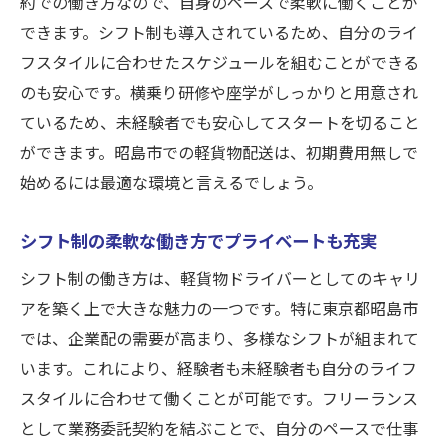
約での働き方なので、自身のペースで柔軟に働くことが
ライバーを始めよう
できます。シフト制も導入されているため、自分のライ
未経験者が安心して学べる横乗り研修の内
フスタイルに合わせたスケジュールを組むことができる
容
のも安心です。横乗り研修や座学がしっかりと用意され
実践的なスキルを短期間で習得
ているため、未経験者でも安心してスタートを切ること
ができます。昭島市での軽貨物配送は、初期費用無しで
座学研修で配送の基礎知識を学ぶ
始めるには最適な環境と言えるでしょう。
初期費用無しでリスク無しのスタート
企業配で安定した収入を確保
シフト制の柔軟な働き方でプライベートも充実
シフト制で自由な働き方を選べる
シフト制の働き方は、軽貨物ドライバーとしてのキャリ
企業配で安定収入昭島市の軽貨物ドライバー求
アを築く上で大きな魅力の一つです。特に東京都昭島市
人情報
では、企業配の需要が高まり、多様なシフトが組まれて
企業配の需要が高まる昭島市での安定収入
います。これにより、経験者も未経験者も自分のライフ
経験者も未経験者も歓迎の求人
スタイルに合わせて働くことが可能です。フリーランス
フリーランスとしての新しい働き方
として業務委託契約を結ぶことで、自分のペースで仕事