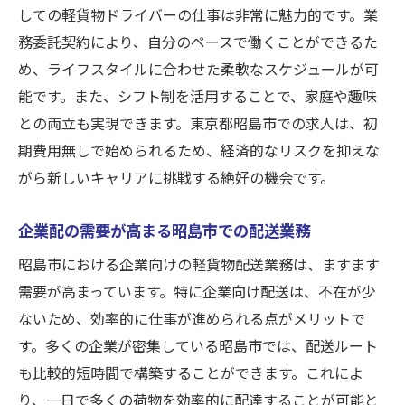
しての軽貨物ドライバーの仕事は非常に魅力的です。業
経験者が活かせるシフト制の働き方
務委託契約により、自分のペースで働くことができるた
企業配の需要が高まるエリアでの高収入
め、ライフスタイルに合わせた柔軟なスケジュールが可
フリーランスとしての自由な働き方を追求
能です。また、シフト制を活用することで、家庭や趣味
横乗り研修でさらにスキルアップ
との両立も実現できます。東京都昭島市での求人は、初
初期費用無しで新しいチャレンジをスター
期費用無しで始められるため、経済的なリスクを抑えな
ト
がら新しいキャリアに挑戦する絶好の機会です。
安定収入を確保するための業務委託契約
企業配の需要が高まる昭島市での配送業務
初期費用無しで昭島市で軽貨物ドライバーとし
てフリーランスに
昭島市における企業向けの軽貨物配送業務は、ますます
需要が高まっています。特に企業向け配送は、不在が少
リスク無しで始める軽貨物ドライバーの魅
ないため、効率的に仕事が進められる点がメリットで
力
す。多くの企業が密集している昭島市では、配送ルート
フリーランスとしての新しいキャリアパス
も比較的短時間で構築することができます。これによ
企業配の需要に応じた柔軟な働き方
り、一日で多くの荷物を効率的に配達することが可能と