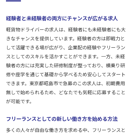
シフト制の柔軟な働き方でプライベートも
充実
経験者と未経験者の両方にチャンスが広がる求人
横乗り研修や座学で安心のスタートをサポ
軽貨物ドライバーの求人は、経験者にも未経験者にも大
ート
きなチャンスを提供しています。経験者の方は即戦力と
未経験者歓迎昭島市で軽貨物ドライバーとして
して活躍できる場が広がり、企業配の経験やフリーラン
独立
スとしてのスキルを活かすことができます。一方、未経
未経験者が安心して始められる理由とは
験者の方には充実した研修制度が整っており、横乗り研
横乗り研修で実践的なスキルを習得
修や座学を通じて基礎から学べるため安心してスタート
座学研修で基礎知識をしっかりと学ぶ
できます。東京都昭島市で急募のこの求人は、初期費用
無しで始められるため、どなたでも気軽に応募すること
初期費用無しでリスク無しのスタート
が可能です。
企業配の配送業務で安定収入を目指す
シフト制で自分のペースで働ける自由
フリーランスとしての新しい働き方を始める方法
経験者必見昭島市での軽貨物ドライバー求人で
多くの人々が自由な働き方を求める中、フリーランスと
高収入を目指す