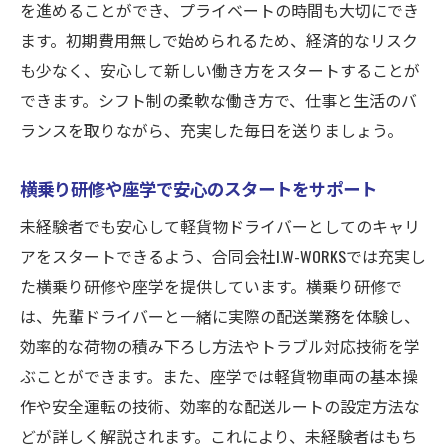
シフト制で自分のペースで働ける
を進めることができ、プライベートの時間も大切にでき
ます。初期費用無しで始められるため、経済的なリスク
横乗り研修と座学研修で安心のスタート
も少なく、安心して新しい働き方をスタートすることが
初期費用無しで始める軽貨物ドライバー
できます。シフト制の柔軟な働き方で、仕事と生活のバ
業務委託契約で自由な働き方昭島市の軽貨物ド
ランスを取りながら、充実した毎日を送りましょう。
ライバー募集
業務委託契約で自分らしい働き方を実現
横乗り研修や座学で安心のスタートをサポート
企業配の需要に応じた柔軟なスケジュール
未経験者でも安心して軽貨物ドライバーとしてのキャリ
シフト制でプライベートも充実
アをスタートできるよう、合同会社I.W-WORKSでは充実し
横乗り研修と座学研修で安心のサポート
た横乗り研修や座学を提供しています。横乗り研修で
初期費用無しでリスク無しのスタート
は、先輩ドライバーと一緒に実際の配送業務を体験し、
未経験者も歓迎の軽貨物ドライバー求人
効率的な荷物の積み下ろし方法やトラブル対応技術を学
ぶことができます。また、座学では軽貨物車両の基本操
作や安全運転の技術、効率的な配送ルートの設定方法な
どが詳しく解説されます。これにより、未経験者はもち