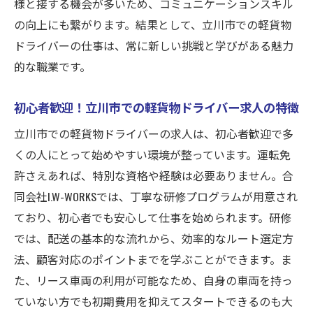
様と接する機会が多いため、コミュニケーションスキル
多様な配送先がある立川市での仕事の魅力
の向上にも繋がります。結果として、立川市での軽貨物
初心者歓迎の求人が多い立川市の特徴
ドライバーの仕事は、常に新しい挑戦と学びがある魅力
リース車両を利用する際の注意点とメリッ
的な職業です。
ト
初心者歓迎！立川市での軽貨物ドライバー求人の特徴
合同会社I.W-WORKSの求人の詳細とサポート
内容
立川市での軽貨物ドライバーの求人は、初心者歓迎で多
初心者歓迎！立川市で軽貨物ドライバーとして
くの人にとって始めやすい環境が整っています。運転免
働く利点
許さえあれば、特別な資格や経験は必要ありません。合
同会社I.W-WORKSでは、丁寧な研修プログラムが用意され
初心者でも安心して始められる立川市の求
ており、初心者でも安心して仕事を始められます。研修
人情報
では、配送の基本的な流れから、効率的なルート選定方
立川市の交通環境が初心者に優しい理由
法、顧客対応のポイントまでを学ぶことができます。ま
多様な配送先が初心者の成長をサポート
た、リース車両の利用が可能なため、自身の車両を持っ
リース車両の利用が初心者にとっての大き
ていない方でも初期費用を抑えてスタートできるのも大
な利点