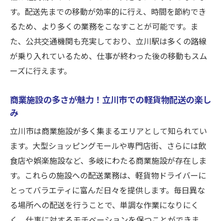
立川市での軽貨物求人のポイントとは？
す。配送先までの移動が効率的に行え、時間を節約でき
交通の便が良い立川市での配送業務の効率
るため、より多くの業務をこなすことが可能です。ま
性
た、公共交通機関も充実しており、立川駅は多くの路線
が乗り入れているため、仕事が終わった後の移動もスム
立川市の商業施設が提供する多様な配送先
ーズに行えます。
初心者歓迎！立川市での軽貨物ドライバー
求人の魅力
商業施設の多さが魅力！立川市での軽貨物配送の楽し
リース車両の利用がもたらす経済的な利点
み
合同会社I.W-WORKSの求人が初心者に優しい
立川市は商業施設が多く集まるエリアとして知られてい
理由
ます。大型ショッピングモールや専門店街、さらには飲
軽貨物ドライバーとして立川市で働くなら知っ
食店や娯楽施設など、多岐にわたる商業施設が存在しま
ておきたいこと
す。これらの施設への配送業務は、軽貨物ドライバーに
立川市の交通環境が軽貨物ドライバーに与
とってバラエティに富んだ日々を提供します。毎日異な
える影響
る場所への配送を行うことで、単調な作業になりにく
商業施設と企業の多さがもたらす配送先の
く、仕事に対するモチベーションを保つことができま