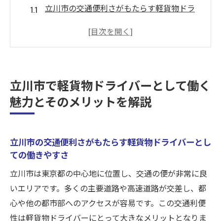
立川市の交通便利さがもたらす軽貨物ドラ
イバーとしての働きやすさ
商業施設の多さが魅力！立川市での軽貨物
配送の楽しみ
多様な配送先がある立川市で仕事に飽きな
立川市で軽貨物ドライバーとして働く
い理由
魅力とそのメリットを解説
初心者歓迎！立川市での軽貨物ドライバー
求人の特徴
リース車両の利用で初期費用を抑えて新し
立川市の交通便利さがもたらす軽貨物ドライバーとし
いキャリアをスタート
ての働きやすさ
合同会社I.W-WORKSが提供する立川市の魅力
立川市は東京都の中心地に位置し、交通の便が非常に良
的な求人情報
いエリアです。多くの主要道路や高速道路が交差し、都
東京都立川市の軽貨物求人のポイントと働きや
心や他の都市部へのアクセスが容易です。この交通利便
すさを紹介
性は軽貨物ドライバーにとって大きなメリットとなりま