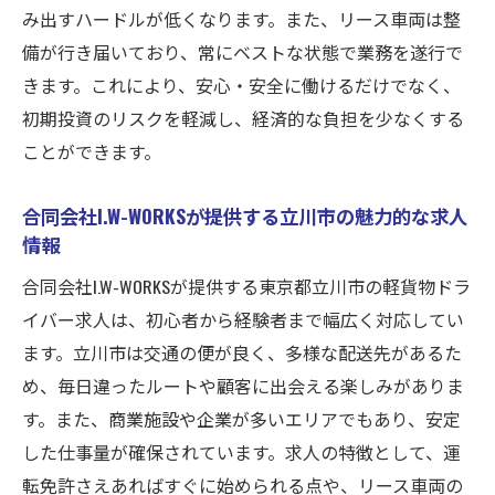
軽貨物ドライバーとして立川市で新しいキャリ
み出すハードルが低くなります。また、リース車両は整
アをスタートさせる方法
備が行き届いており、常にベストな状態で業務を遂行で
初心者でも安心して始められる立川市の環
きます。これにより、安心・安全に働けるだけでなく、
境
初期投資のリスクを軽減し、経済的な負担を少なくする
ことができます。
交通の便が良い立川市での効率的な配送業
務
合同会社I.W-WORKSが提供する立川市の魅力的な求人
多様な配送先が提供する豊かな仕事体験
情報
リース車両の利用で経済的にスタートでき
合同会社I.W-WORKSが提供する東京都立川市の軽貨物ドラ
る利点
イバー求人は、初心者から経験者まで幅広く対応してい
合同会社I.W-WORKSの求人が提供するサポー
ます。立川市は交通の便が良く、多様な配送先があるた
ト内容
め、毎日違ったルートや顧客に出会える楽しみがありま
立川市で成功するための軽貨物ドライバー
す。また、商業施設や企業が多いエリアでもあり、安定
の心得
した仕事量が確保されています。求人の特徴として、運
立川市で軽貨物ドライバーとして働くための重
転免許さえあればすぐに始められる点や、リース車両の