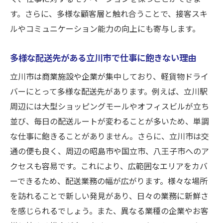
バリエーション
す。さらに、多様な顧客層と触れ合うことで、接客スキ
初心者に優しい立川市での軽貨物ドライバ
ルやコミュニケーション能力の向上にも寄与します。
ー求人情報
多様な配送先がある立川市で仕事に飽きない理由
リース車両の利用で始めやすい軽貨物ドラ
イバ―の仕事
立川市は商業施設や企業が集中しており、軽貨物ドライ
合同会社I.W-WORKSの求人が提供するサポー
バーにとって多様な配送先があります。例えば、立川駅
ト体制
周辺には大型ショッピングモールやオフィスビルが立ち
並び、毎日の配送ルートが変わることが多いため、単調
立川市での軽貨物ドライバー求人の探し方
な仕事に飽きることがありません。さらに、立川市は交
立川市での軽貨物ドライバー求人の詳細とその
通の便も良く、周辺の昭島市や国立市、八王子市へのア
魅力に迫る
クセスも容易です。これにより、広範囲なエリアをカバ
立川市での軽貨物ドライバー求人の具体的
ーできるため、配送業務の幅が広がります。様々な場所
な内容
を訪れることで新しい発見があり、日々の業務に新鮮さ
交通の便が良い立川市での軽貨物ドライバ
を感じられるでしょう。また、異なる業種の企業やお客
ーのメリット