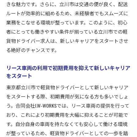
きな魅力です。さらに、立川市は交通の便が良く、配送
合同会社I.W-WORKSの初心者向けサポート体
ルートが効率的に組めるため、未経験者でもスムーズに
制
業務をこなせる環境が整っています。このように、初心
立川市で軽貨物ドライバーとして成功する
者にとっても働きやすい条件が揃っている立川市での軽
ためのポイント
貨物ドライバー求人は、新しいキャリアをスタートさせ
立川市で軽貨物ドライバーを目指すなら必見の
る絶好のチャンスです。
求人情報
リース車両の利用で初期費用を抑えて新しいキャリア
立川市での軽貨物ドライバー求人の探し方
をスタート
交通の便が良い立川市の求人が人気の理由
東京都立川市で軽貨物ドライバーとして新しいキャリア
多様な配送先が提供する充実した仕事体験
をスタートする際、初期費用が気になる方も多いでしょ
初心者歓迎の求人が多い立川市の魅力
う。合同会社I.W-WORKSでは、リース車両の提供を行って
リース車両を利用する際の注意点とメリッ
おり、これにより初期費用を大幅に抑えることが可能で
ト
す。自分自身の車両を持たなくても安心して働ける環境
合同会社I.W-WORKSの求人情報の詳細
が整っているため、軽貨物ドライバーとしての一歩を踏