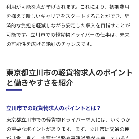
要ポイントと利点
利用が可能な点が挙げられます。これにより、初期費用
立川市での軽貨物ドライバー求人の選び方
を抑えて新しいキャリアをスタートすることができ、経
交通の便が良い立川市での仕事の効率性
済的な負担を軽減しながら安定した収入を目指すことが
可能です。立川市での軽貨物ドライバーの仕事は、未来
多様な配送先が提供する充実した仕事体験
の可能性を広げる絶好のチャンスです。
初心者歓迎の求人が多い立川市のメリット
リース車両の利用がもたらす経済的な利点
合同会社I.W-WORKSの求人が提供するサポー
東京都立川市の軽貨物求人のポイント
ト体制
と働きやすさを紹介
立川市での軽貨物求人のポイントとは？
東京都立川市での軽貨物ドライバー求人には、いくつか
の重要なポイントがあります。まず、立川市は交通の便
が非常に良く、主要な道路や高速道路が交差しているた